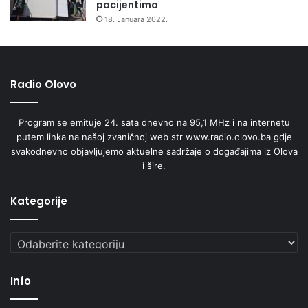
pacijentima
b
18. Januara 2022.
r
a
z
o
Radio Olovo
v
a
n
Program se emituje 24. sata dnevno na 95,1 MHz i na internetu
j
putem linka na našoj zvaničnoj web str www.radio.olovo.ba gdje
u
svakodnevno objavljujemo aktuelne sadržaje o događajima iz Olova
i
i šire.
o
r
g
Kategorije
a
n
Kategorije
i
m
a
Info
u
p