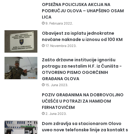
s
OPSEŽNA POLICIJSKA AKCIJA NA
može spriječiti potencijalne gubitke i pomoći u zaštiti
a
PODRUČJU OLOVA – UHAPŠENO OSAM
n
drugih korisnika.
LICA
a
9. Februara 2022.
j
Binance omogućava provjeru svojih službenih
n
Obavijest za isplatu jednokratne
i
brojeva telefona te moli korisnike da ne klikaju na
novčane naknade u iznosu od 100 KM
ž
17. Novembra 2023.
sumnjive linkove i uvijek provjeravavaju službene
i
Binance kanale.
m
Zašto državne institucije ignorišu
p
potragu za nestalim H.F. iz Čuništa -
r
OTVORENO PISMO OGORČENIH
i
GRAĐANA OLOVA
m
15. Juna 2023.
a
POZIV GRAĐANIMA NA DOBROVOLJNO
n
UČEŠĆE U POTRAZI ZA HAMIDOM
j
FERHATOVIĆEM
i
m
2. Juna 2023.
a
Dom zdravlja sa stacionarom Olovo
u
uveo nove telefonske linije za kontakt s
o