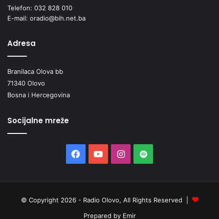
r
Telefon: 032 828 010
a
E-mail: oradio@bih.net.ba
v
e
Adresa
Branilaca Olova bb
71340 Olovo
Bosna i Hercegovina
Socijalne mreže
Facebook
YouTube
Instagram
Spotify
© Copyright 2026 - Radio Olovo, All Rights Reserved |
Prepared by Emir