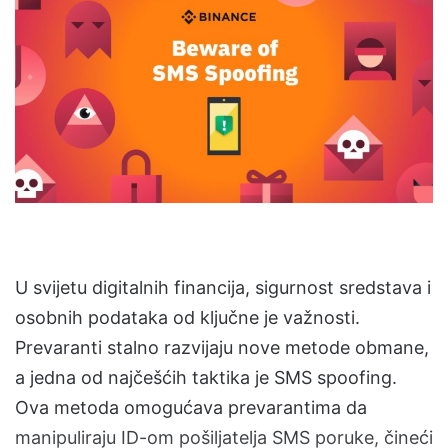
a
n
e
m
a
i
l
U svijetu digitalnih financija, sigurnost sredstava i
osobnih podataka od ključne je važnosti.
Prevaranti stalno razvijaju nove metode obmane,
a jedna od najčešćih taktika je SMS spoofing.
Ova metoda omogućava prevarantima da
manipuliraju ID-om pošiljatelja SMS poruke, čineći