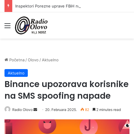
Inspektori Porezne uprave FBiH na području ZDK izvršili 24 inspekcijska nadzora
Meni
Početna
/
Olovo
/
Aktuelno
Aktuelno
Binance upozorava korisnike
na SMS spoofing napade
Radio Olovo
S
20. Februara 2025.
82
2 minutes read
e
n
d