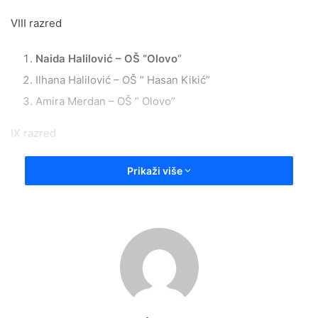
VIII razred
Naida Halilović – OŠ “Olovo
“
Ilhana Halilović – OŠ ” Hasan Kikić”
Amira Merdan – OŠ ” Olovo”
IX razred
Sajra Kanjić – OŠ “Olovo”
Prikaži više
Dželila Fazlić – OŠ ” Hasan Kikić”
Ajla Mujezinović – OŠ “Hasan Kikić”