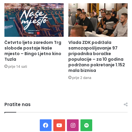
p
g
Radio Olovo /A.M
o
o
d
j
u
u
z
i
e
o
Četvrto ljeto zaredom Trg
Vlada ZDK podržala
t
b
slobode postaje Naše
samozapošljavanje 97
n
r
mjesto – Bingo Ljetno kino
pripadnika boračke
i
a
Tuzla
populacije – za 10 godina
c
z
podržano pokretanje 1.152
prije 14 sati
a
o
mala biznisa
m
v
prije 2 dana
a
a
n
j
u
Pratite nas
u
F
B
i
F
Y
I
S
H