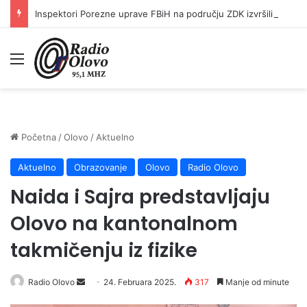
Inspektori Porezne uprave FBiH na području ZDK izvršili 24 inspekcijska nadzora
Meni
Početna
/
Olovo
/
Aktuelno
Aktuelno
Obrazovanje
Olovo
Radio Olovo
Naida i Sajra predstavljaju
Olovo na kantonalnom
takmičenju iz fizike
Radio Olovo
S
24. Februara 2025.
317
Manje od minute
e