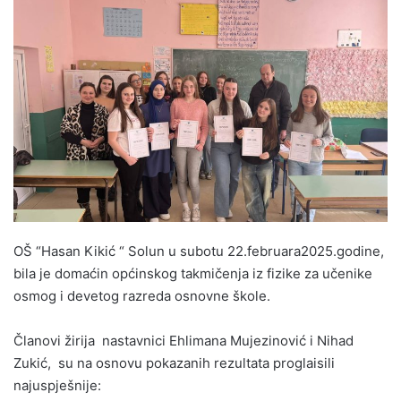
n
d
a
n
e
m
a
i
l
OŠ “Hasan Kikić “ Solun u subotu 22.februara2025.godine,
bila je domaćin općinskog takmičenja iz fizike za učenike
osmog i devetog razreda osnovne škole.
Članovi žirija nastavnici Ehlimana Mujezinović i Nihad
Zukić, su na osnovu pokazanih rezultata proglaisili
najuspješnije: