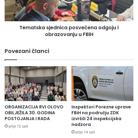
b
s
r
k
e
a
“
s
:
Tematska sjednica posvećena odgoju i
j
5
obrazovanju u FBiH
e
0
d
.
n
Povezani članci
0
i
0
c
0
a
K
p
M
o
z
s
a
v
p
e
Svim takmičarkama čestitke na učešću a najuspješnijima
o
ć
ORGANIZACIJA RVI OLOVO
Inspektori Porezne uprave
Naidi i Sajri želimo puno sreće i uspijeha na predstojećem
d
e
OBILJEŽILA 30. GODINA
FBiH na području ZDK
kantonalnom takmičenju.
r
n
POSTOJANJA I RADA
izvršili 24 inspekcijska
š
nadzora
a
prije 12 sati
k
o
prije 14 sati
u
d