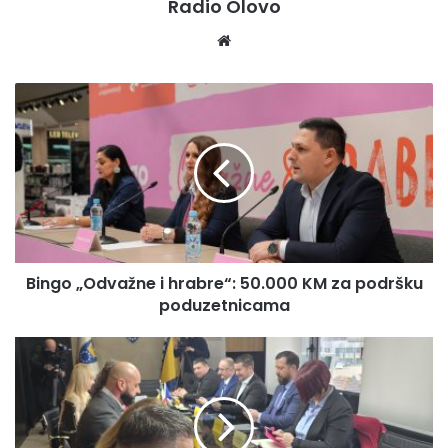
Radio Olovo
We
bsi
te
B
i
n
g
o
„
O
d
v
Bingo „Odvažne i hrabre“: 50.000 KM za podršku
a
poduzetnicama
ž
n
e
T
i
e
h
m
r
a
a
t