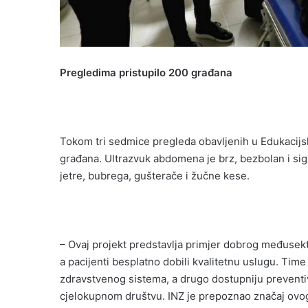
Pregledima pristupilo 200 građana
Tokom tri sedmice pregleda obavljenih u Edukacijs
građana. Ultrazvuk abdomena je brz, bezbolan i sig
jetre, bubrega, gušterače i žučne kese.
– Ovaj projekt predstavlja primjer dobrog međusekto
a pacijenti besplatno dobili kvalitetnu uslugu. Time
zdravstvenog sistema, a drugo dostupniju preventi
cjelokupnom društvu. INZ je prepoznao značaj ovog p