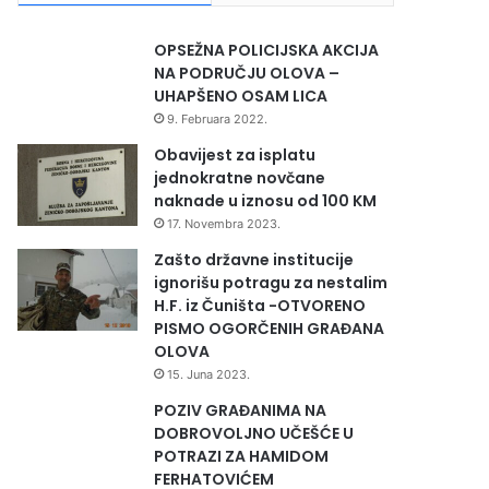
OPSEŽNA POLICIJSKA AKCIJA
NA PODRUČJU OLOVA –
UHAPŠENO OSAM LICA
9. Februara 2022.
Obavijest za isplatu
jednokratne novčane
naknade u iznosu od 100 KM
17. Novembra 2023.
Zašto državne institucije
ignorišu potragu za nestalim
H.F. iz Čuništa -OTVORENO
PISMO OGORČENIH GRAĐANA
OLOVA
15. Juna 2023.
POZIV GRAĐANIMA NA
DOBROVOLJNO UČEŠĆE U
POTRAZI ZA HAMIDOM
FERHATOVIĆEM