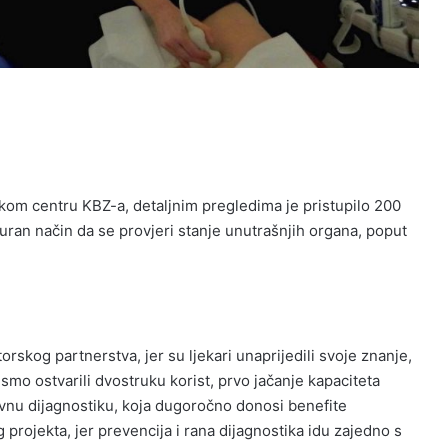
kom centru KBZ-a, detaljnim pregledima je pristupilo 200
uran način da se provjeri stanje unutrašnjih organa, poput
rskog partnerstva, jer su ljekari unaprijedili svoje znanje,
 smo ostvarili dvostruku korist, prvo jačanje kapaciteta
vnu dijagnostiku, koja dugoročno donosi benefite
rojekta, jer prevencija i rana dijagnostika idu zajedno s