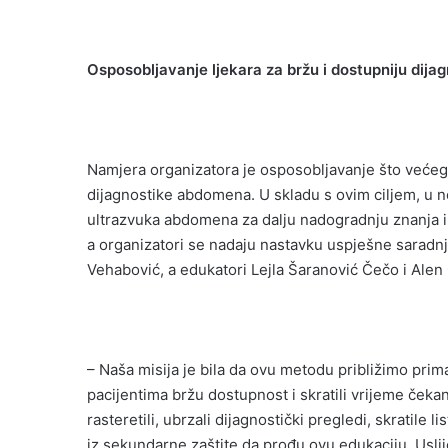
Osposobljavanje ljekara za bržu i dostupniju dija
Namjera organizatora je osposobljavanje što većeg
dijagnostike abdomena. U skladu s ovim ciljem, u 
ultrazvuka abdomena za dalju nadogradnju znanja i 
a organizatori se nadaju nastavku uspješne saradnje
Vehabović, a edukatori Lejla Šaranović Čečo i Alen
– Naša misija je bila da ovu metodu približimo pr
pacijentima bržu dostupnost i skratili vrijeme čeka
rasteretili, ubrzali dijagnostički pregledi, skratile l
iz sekundarne zaštite da prođu ovu edukaciju. Usli