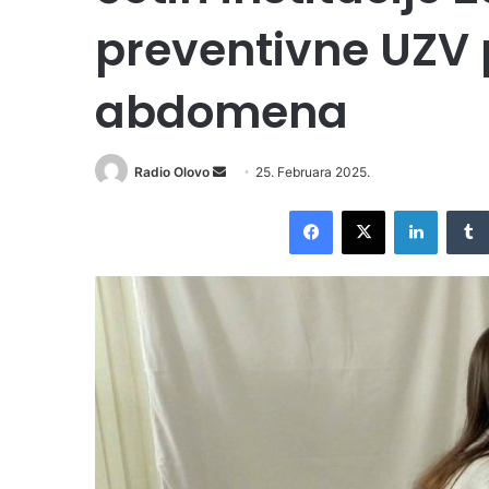
preventivne UZV 
abdomena
Radio Olovo
S
25. Februara 2025.
e
Facebook
X
LinkedIn
n
d
a
n
e
m
a
i
l