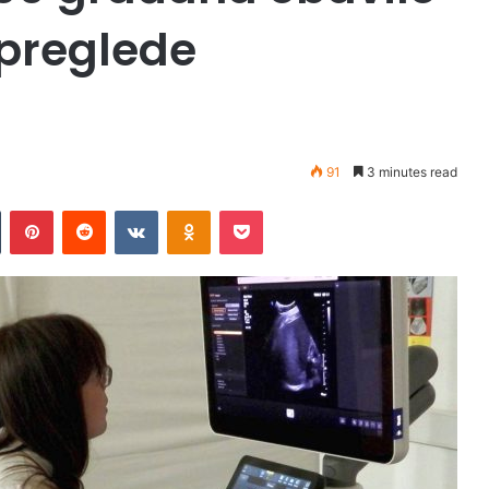
preglede
91
3 minutes read
Tumblr
Pinterest
Reddit
VKontakte
Odnoklassniki
Pocket