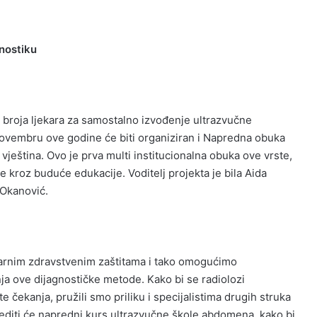
gnostiku
 broja ljekara za samostalno izvođenje ultrazvučne
novembru ove godine će biti organiziran i Napredna obuka
vještina. Ovo je prv
a
multi institucionalna obuka ove vrste,
 kroz buduće edukacije. Voditelj projekta je bila Aida
 Okanović.
imarnim zdravstvenim zaštitama i tako omogućimo
nja ove dijagnostičke metode. Kako bi se radiolozi
iste čekanja, pružili smo priliku i specijalistima drugih struka
jediti će napredni kurs ultrazvučne škole abdomena, kako bi