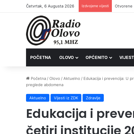
Četvrtak, 6 Augusta 2026
Izdvojene vijesti
Lovačkim 
POČETNA
OLOVO
OPĆENITO
VIJEST
Početna
/
Olovo
/
Aktuelno
/
Edukacija i prevencija: U p
preglede abdomena
Aktuelno
Vijesti iz ZDK
Zdravlje
Edukacija i preve
četiri institucije