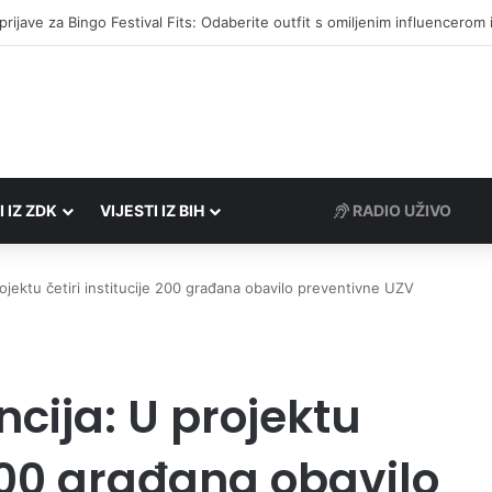
društvima podrška u iznosu od 138.000 KM
I IZ ZDK
VIJESTI IZ BIH
RADIO UŽIVO
rojektu četiri institucije 200 građana obavilo preventivne UZV
ncija: U projektu
 200 građana obavilo