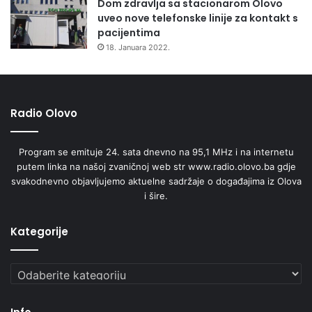
Dom zdravlja sa stacionarom Olovo
z
uveo nove telefonske linije za kontakt s
v
pacijentima
o
18. Januara 2022.
d
a
Radio Olovo
Program se emituje 24. sata dnevno na 95,1 MHz i na internetu
putem linka na našoj zvaničnoj web str www.radio.olovo.ba gdje
svakodnevno objavljujemo aktuelne sadržaje o događajima iz Olova
i šire.
Kategorije
Kategorije