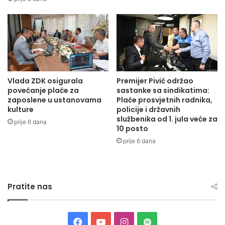
a
j
r
a
Odsjek za odnose sa javnošću,
analitiku i planiranje
a
t
z
i
RO /A.M
v
v
o
e
j
z
Vlada ZDK osigurala
Premijer Pivić održao
n
a
povećanje plaće za
sastanke sa sindikatima:
i
s
zaposlene u ustanovama
Plaće prosvjetnih radnika,
h
t
kulture
policije i državnih
a
r
službenika od 1. jula veće za
prije 6 dana
g
o
10 posto
e
ž
prije 6 dana
n
e
c
z
i
a
j
k
Pratite nas
a
o
Z
n
D
e
K
o
F
Y
I
S