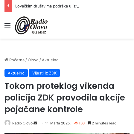
Lovačkim društvima podrška u iznosu od 138.000 KM
Meni
Početna
/
Olovo
/
Aktuelno
Aktuelno
Vijesti iz ZDK
Tokom proteklog vikenda
policija ZDK provodila akcije
pojačane kontrole
Radio Olovo
S
11. Marta 2025.
168
2 minutes read
e