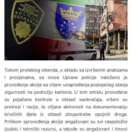
n
d
a
n
e
m
a
i
l
Tokom proteklog vikenda, u skladu sa izvršenim analizama
i procjenama, sa nivoa Uprave policije naloženo je
provođenje akcije sa ciljem unapređenja postojećeg stanja
sigurnosti na području kantona. U tom smislu provođene
su pojačane kontrole u oblasti saobraćaja, vršeni su
pretresi i racije, te ciljane aktivnosti na dokumentovanju
krivičnih djela iz oblasti zloupotrebe opojnih droga.
Prilikom sprovođenja akcije angažovani su svi raspoloživi
ljudski i tehnički resursi, a takođe su angažovani i timovi