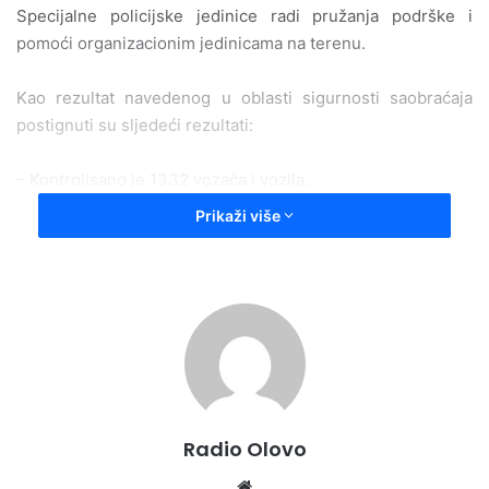
Specijalne policijske jedinice radi pružanja podrške i
pomoći organizacionim jedinicama na terenu.
Kao rezultat navedenog u oblasti sigurnosti saobraćaja
postignuti su
sljedeći rezultati:
– K
ontrolisano je
1332
vozača i vozila,
Prikaži više
– izdato je 470 prekršajnih naloga,
– kod 5
vozača je
utvrđeno prisustvo alkohola u organizmu,
te su isti isključeni iz saobraćaja,
dok su 2 vozača lišena slobode i zadržana u policijskim
prostorijama do otrežnjenja,
Radio Olovo
– zatečeno je 6 lica da upravljaju vozilom bez položenog
vozačkog ispita,
We