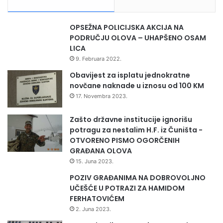
i
j
e
OPSEŽNA POLICIJSKA AKCIJA NA
k
PODRUČJU OLOVA – UHAPŠENO OSAM
u
LICA
p
9. Februara 2022.
o
v
Obavijest za isplatu jednokratne
i
novčane naknade u iznosu od 100 KM
n
17. Novembra 2023.
e
d
Zašto državne institucije ignorišu
o
potragu za nestalim H.F. iz Čuništa -
m
OTVORENO PISMO OGORČENIH
a
GRAĐANA OLOVA
ć
15. Juna 2023.
i
POZIV GRAĐANIMA NA DOBROVOLJNO
h
UČEŠĆE U POTRAZI ZA HAMIDOM
p
FERHATOVIĆEM
r
2. Juna 2023.
o
i