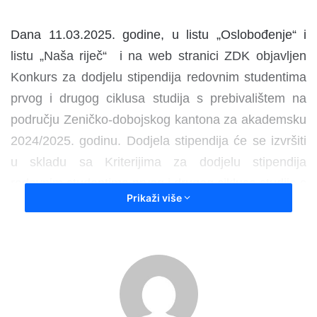
Dana 11.03.2025. godine, u listu „Oslobođenje“ i
listu „Naša riječ“ i na web stranici ZDK objavljen
Konkurs za dodjelu stipendija redovnim studentima
prvog i drugog ciklusa studija s prebivalištem na
području Zeničko-dobojskog kantona za akademsku
2024/2025. godinu. Dodjela stipendija će se izvršiti
u skladu sa Kriterijima za dodjelu stipendija
redovnim studentima prvog i drugog ciklusa studija s
Prikaži više
prebivalištem na području Zeničko-dobojskog
kantona za akademsku 2024/2025. godinu.
Napominjemo da je u akademskoj 2023/2024.
godini „Tekućim transferom za stipendiranje
studenata“ također bio predviđen iznos od