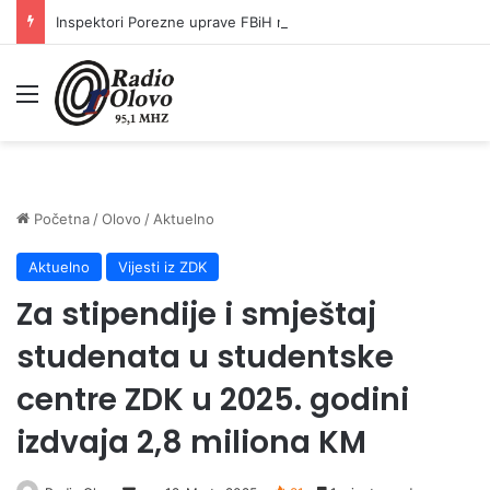
Inspektori Porezne uprave FBiH na području ZDK izvršili 24 inspekcijska nadzora
Meni
Početna
/
Olovo
/
Aktuelno
Aktuelno
Vijesti iz ZDK
Za stipendije i smještaj
studenata u studentske
centre ZDK u 2025. godini
izdvaja 2,8 miliona KM