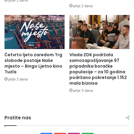
prije 2 dana
u
e
prije 2 dana
RO/A.M
j
n
e
t
t
a
u
c
r
i
i
j
s
e
Četvrto ljeto zaredom Trg
Vlada ZDK podržala
t
z
slobode postaje Naše
samozapošljavanje 97
i
a
mjesto – Bingo Ljetno kino
pripadnika boračke
č
s
Tuzla
populacije – za 10 godina
k
a
podržano pokretanje 1.152
prije 2 dana
o
n
mala biznisa
p
a
prije 3 dana
u
c
t
i
o
j
v
u
Pratite nas
a
t
n
r
j
i