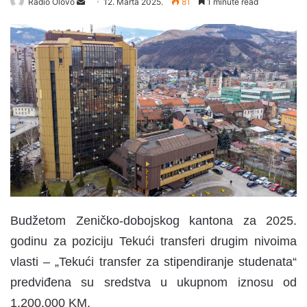
Radio Olovo
S
12. Marta 2025.
81
1 minute read
e
n
d
a
n
e
m
a
i
l
Budžetom Zeničko-dobojskog kantona za 2025.
godinu za poziciju Tekući transferi drugim nivoima
vlasti – „Tekući transfer za stipendiranje studenata“
predviđena su sredstva u ukupnom iznosu od
1.200.000 KM.