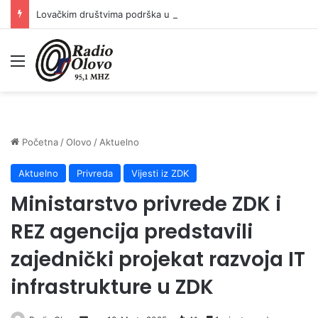
Lovačkim društvima podrška u iznosu od 138.000 KM
Meni
Početna
/
Olovo
/
Aktuelno
Aktuelno
Privreda
Vijesti iz ZDK
Ministarstvo privrede ZDK i
REZ agencija predstavili
zajednički projekat razvoja IT
infrastrukture u ZDK