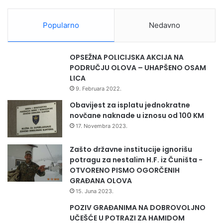
d
a
Popularno
Nedavno
n
a
š
OPSEŽNA POLICIJSKA AKCIJA NA
u
PODRUČJU OLOVA – UHAPŠENO OSAM
m
LICA
a
9. Februara 2022.
Obavijest za isplatu jednokratne
novčane naknade u iznosu od 100 KM
17. Novembra 2023.
Zašto državne institucije ignorišu
potragu za nestalim H.F. iz Čuništa -
OTVORENO PISMO OGORČENIH
GRAĐANA OLOVA
15. Juna 2023.
POZIV GRAĐANIMA NA DOBROVOLJNO
UČEŠĆE U POTRAZI ZA HAMIDOM