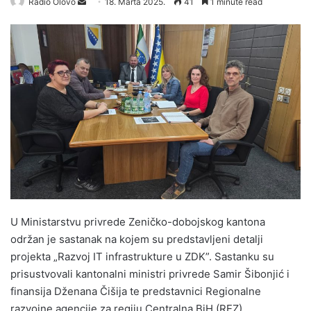
Radio Olovo
S
18. Marta 2025.
41
1 minute read
e
n
d
a
n
e
m
a
i
l
U Ministarstvu privrede Zeničko-dobojskog kantona
održan je sastanak na kojem su predstavljeni detalji
projekta „Razvoj IT infrastrukture u ZDK”. Sastanku su
prisustvovali kantonalni ministri privrede Samir Šibonjić i
finansija Dženana Čišija te predstavnici Regionalne
razvojne agencije za regiju Centralna BiH (REZ).