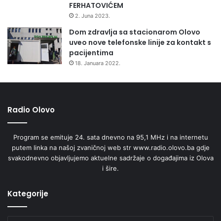
FERHATOVIĆEM
2. Juna 2023.
Dom zdravlja sa stacionarom Olovo
uveo nove telefonske linije za kontakt s
pacijentima
18. Januara 2022.
Radio Olovo
Program se emituje 24. sata dnevno na 95,1 MHz i na internetu
putem linka na našoj zvaničnoj web str www.radio.olovo.ba gdje
svakodnevno objavljujemo aktuelne sadržaje o događajima iz Olova
i šire.
Kategorije
Kategorije