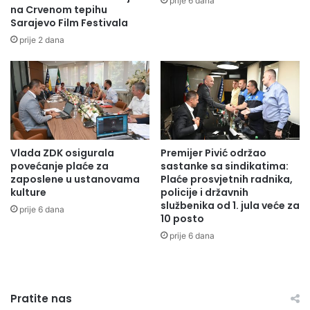
prije 6 dana
na Crvenom tepihu
m
Sarajevo Film Festivala
a
p
prije 2 dana
o
š
u
m
l
j
a
Vlada ZDK osigurala
Premijer Pivić održao
v
povećanje plaće za
sastanke sa sindikatima:
a
zaposlene u ustanovama
Plaće prosvjetnih radnika,
n
kulture
policije i državnih
j
službenika od 1. jula veće za
prije 6 dana
a
10 posto
p
prije 6 dana
o
v
o
d
Pratite nas
o