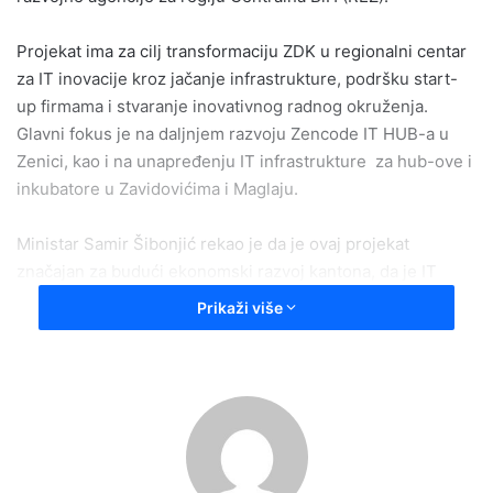
Projekat ima za cilj transformaciju ZDK u regionalni centar
za IT inovacije kroz jačanje infrastrukture, podršku start-
up firmama i stvaranje inovativnog radnog okruženja.
Glavni fokus je na daljnjem razvoju Zencode IT HUB-a u
Zenici, kao i na unapređenju IT infrastrukture za hub-ove i
inkubatore u Zavidovićima i Maglaju.
Ministar Samir Šibonjić rekao je da je ovaj projekat
značajan za budući ekonomski razvoj kantona, da je IT
sektor pokretač modernih ekonomija, a da će projekat
Prikaži više
omogućiti ZDK da postane regionalni lider u inovacijama i
digitalizaciji. Naglasio je da je ovo prilika za mlade talente i
poduzetnike da ostvare svoje ideje i doprinesu razvoju
naše zajednice.
Predstavnici REZ agencije su kazali da će projektom biti
obuhvaćeni svi ključni dionici, uključujući obrazovne