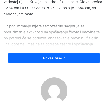
vodostaj rijeke Krivaje na hidrološkoj stanici Olovo prešao
+330 cm i u 00:00 27.03.2025. iznosio je +380 cm, sa
endencijom rasta.
Uz poduzimanje mjera samozaštite savjetuje se
poduzimanje aktivnosti na spašavanju života i imovine te
po potrebi će se poduzeti angažovanje pravnih i fizičkih
lica, opreme i mašina za potrebe zaštite i spašavanja.
Općinski operativni centar ovim prelazi u sistem rada od
Prikaži više
00-24 sata. Za sve dodatne informacije, obaveštavanje i
poduzimanje možete se obratiti na broj 123 – dežurna
vatrogasna služba, 122 ili i 032/828-010- policija.
Zbog aktuelne situacije odgođena je i za danas predviđena
5.redovna sjednica OV Olovo.
Pogledajte sadržaj odluke u nastavku: