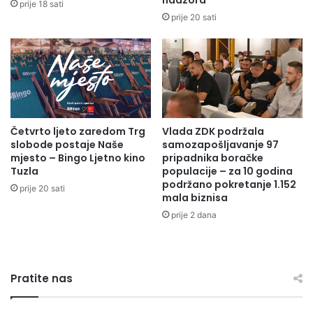
nadzora
prije 18 sati
t
A
prije 20 sati
i
G
t
O
u
J
o
S
k
T
o
A
l
G
i
Četvrto ljeto zaredom Trg
Vlada ZDK podržala
N
slobode postaje Naše
samozapošljavanje 97
n
A
mjesto – Bingo Ljetno kino
pripadnika boračke
e
C
Tuzla
populacije – za 10 godina
z
I
podržano pokretanje 1.152
a
prije 20 sati
J
mala biznisa
t
I
prije 2 dana
o
n
e
č
u
Pratite nas
d
i