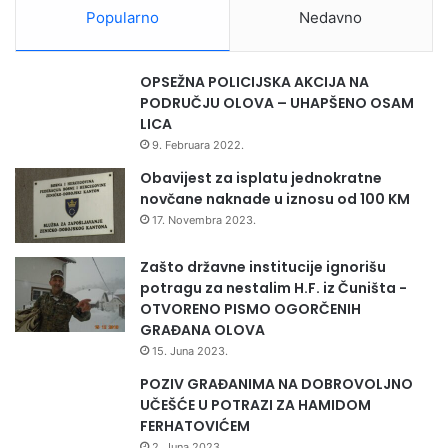
z
Popularno
Nedavno
a
j
e
OPSEŽNA POLICIJSKA AKCIJA NA
d
PODRUČJU OLOVA – UHAPŠENO OSAM
n
LICA
i
9. Februara 2022.
c
a
Obavijest za isplatu jednokratne
z
novčane naknade u iznosu od 100 KM
a
17. Novembra 2023.
F
e
Zašto državne institucije ignorišu
d
potragu za nestalim H.F. iz Čuništa -
e
OTVORENO PISMO OGORČENIH
r
GRAĐANA OLOVA
a
15. Juna 2023.
l
n
POZIV GRAĐANIMA NA DOBROVOLJNO
i
UČEŠĆE U POTRAZI ZA HAMIDOM
p
FERHATOVIĆEM
l
2. Juna 2023.