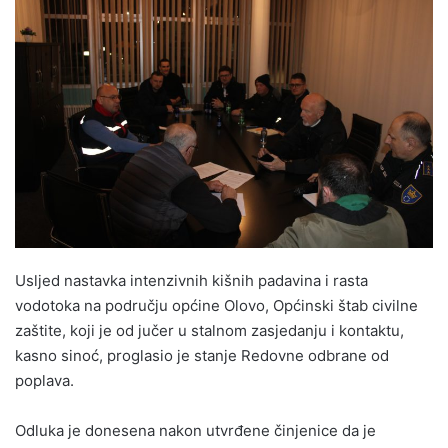
n
d
a
n
e
m
a
i
l
Usljed nastavka intenzivnih kišnih padavina i rasta
vodotoka na području općine Olovo, Općinski štab civilne
zaštite, koji je od jučer u stalnom zasjedanju i kontaktu,
kasno sinoć, proglasio je stanje Redovne odbrane od
poplava.
Odluka je donesena nakon utvrđene činjenice da je