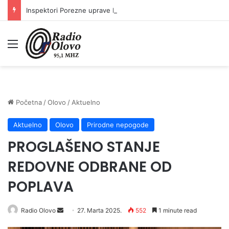
Inspektori Porezne uprave FBiH na području ZDK izvršili 24 inspekcijska nadzora
Meni
Početna
/
Olovo
/
Aktuelno
Aktuelno
Olovo
Prirodne nepogode
PROGLAŠENO STANJE
REDOVNE ODBRANE OD
POPLAVA
Radio Olovo
S
27. Marta 2025.
552
1 minute read
e