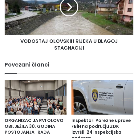
a
O
n
S
t
T
o
A
n
J
s
O
n
VODOSTAJ OLOVSKIH RIJEKA U BLAGOJ
L
a
STAGNACIJI
O
ž
V
n
S
Povezani članci
o
K
p
I
o
H
d
R
r
I
ž
J
a
E
v
K
a
A
ORGANIZACIJA RVI OLOVO
Inspektori Porezne uprave
z
U
OBILJEŽILA 30. GODINA
FBiH na području ZDK
a
B
POSTOJANJA I RADA
izvršili 24 inspekcijska
š
L