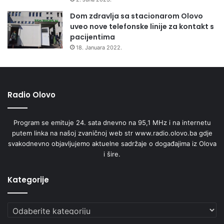
a
Dom zdravlja sa stacionarom Olovo
n
uveo nove telefonske linije za kontakt s
u
pacijentima
p
18. Januara 2022.
r
a
v
l
j
Radio Olovo
a
n
Program se emituje 24. sata dnevno na 95,1 MHz i na internetu
j
putem linka na našoj zvaničnoj web str www.radio.olovo.ba gdje
e
svakodnevno objavljujemo aktuelne sadržaje o događajima iz Olova
m
i šire.
o
t
p
Kategorije
a
d
Kategorije
o
m