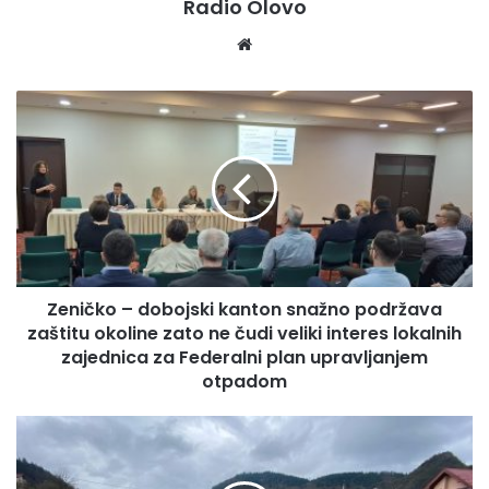
Radio Olovo
We
bsi
te
Z
e
n
i
č
k
o
–
d
Zeničko – dobojski kanton snažno podržava
o
zaštitu okoline zato ne čudi veliki interes lokalnih
b
o
zajednica za Federalni plan upravljanjem
j
otpadom
s
k
V
i
O
k
D