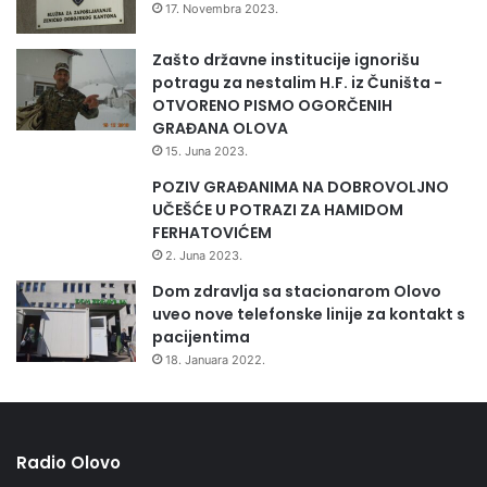
g
17. Novembra 2023.
o
d
Zašto državne institucije ignorišu
i
potragu za nestalim H.F. iz Čuništa -
n
OTVORENO PISMO OGORČENIH
i
GRAĐANA OLOVA
15. Juna 2023.
POZIV GRAĐANIMA NA DOBROVOLJNO
UČEŠĆE U POTRAZI ZA HAMIDOM
FERHATOVIĆEM
2. Juna 2023.
Dom zdravlja sa stacionarom Olovo
uveo nove telefonske linije za kontakt s
pacijentima
18. Januara 2022.
Radio Olovo