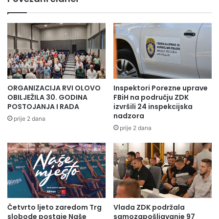
G
o
O
b
J
o
S
j
T
s
A
k
G
o
N
g
A
k
ORGANIZACIJA RVI OLOVO
Inspektori Porezne uprave
C
a
OBILJEŽILA 30. GODINA
FBiH na području ZDK
I
n
POSTOJANJA I RADA
izvršili 24 inspekcijska
J
t
nadzora
prije 2 dana
I
o
prije 2 dana
n
a
u
s
v
o
j
Četvrto ljeto zaredom Trg
Vlada ZDK podržala
i
slobode postaje Naše
samozapošljavanje 97
l