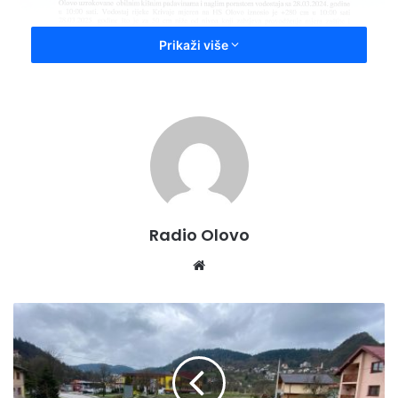
Prikaži više
Radio Olovo
We
bsi
te
V
O
D
O
S