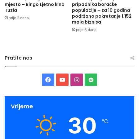
mjesto – Bingo Ljetno kino
pripadnika boračke
a
Tuzla
populacije – za 10 godina
k
podržano pokretanje 1.152
prije 2 dana
l
mala biznisa
j
prije 3 dana
u
č
n
e
Pratite nas
o
d
l
u
F
Y
I
S
k
e
a
o
n
p
z
a
c
u
s
o
Vrijeme
u
30
e
T
t
t
n
℃
a
b
u
a
i
p
r