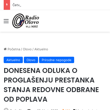
Četvrto ljeto zaredom Trg slobode postaje Naše mjesto – Bingo Ljetno kino Tuzla
Meni
Početna
/
Olovo
/
Aktuelno
Aktuelno
Olovo
Prirodne nepogode
DONESENA ODLUKA O
PROGLAŠENJU PRESTANKA
STANJA REDOVNE ODBRANE
OD POPLAVA