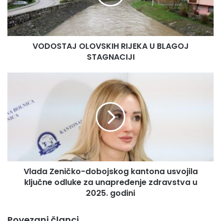
T
A
J
O
VODOSTAJ OLOVSKIH RIJEKA U BLAGOJ
L
STAGNACIJI
O
V
S
V
K
l
I
a
H
d
R
a
I
Z
J
e
E
n
K
i
A
Vlada Zeničko-dobojskog kantona usvojila
č
U
ključne odluke za unapređenje zdravstva u
k
B
o
2025. godini
L
-
A
d
Povezani članci