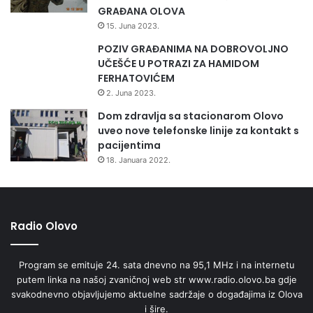
p
GRAĐANA OLOVA
r
15. Juna 2023.
i
POZIV GRAĐANIMA NA DOBROVOLJNO
j
UČEŠĆE U POTRAZI ZA HAMIDOM
a
FERHATOVIĆEM
v
e
2. Juna 2023.
n
Dom zdravlja sa stacionarom Olovo
e
uveo nove telefonske linije za kontakt s
p
pacijentima
r
18. Januara 2022.
a
v
i
l
Radio Olovo
n
o
s
Program se emituje 24. sata dnevno na 95,1 MHz i na internetu
t
putem linka na našoj zvaničnoj web str www.radio.olovo.ba gdje
i
svakodnevno objavljujemo aktuelne sadržaje o događajima iz Olova
u
i šire.
p