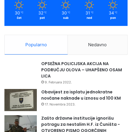
o
t
m
g
a
30
32
30
31
34
℃
℃
℃
℃
℃
k
v
čet
pet
sub
ned
pon
u
i
p
l
a
o
b
Popularno
Nedavno
r
o
j
OPSEŽNA POLICIJSKA AKCIJA NA
0
PODRUČJU OLOVA – UHAPŠENO OSAM
8
LICA
0
9. Februara 2022.
0
2
Obavijest za isplatu jednokratne
0
novčane naknade u iznosu od 100 KM
0
17. Novembra 2023.
5
5
Zašto državne institucije ignorišu
z
potragu za nestalim H.F. iz Čuništa -
a
OTVORENO PISMO OGORČENIH