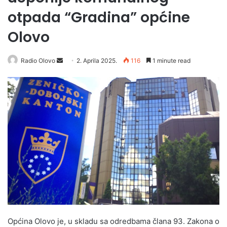
otpada “Gradina” općine
Olovo
Radio Olovo
S
2. Aprila 2025.
116
1 minute read
e
n
d
a
n
e
m
a
i
l
Općina Olovo je, u skladu sa odredbama člana 93. Zakona o