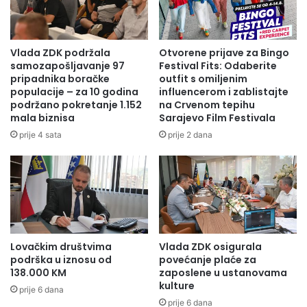
o
v
u
o
F
p
r
o
Vlada ZDK podržala
Otvorene prijave za Bingo
a
l
samozapošljavanje 97
Festival Fits: Odaberite
n
j
pripadnika boračke
outfit s omiljenim
c
o
populacije – za 10 godina
influencerom i zablistajte
u
podržano pokretanje 1.152
na Crvenom tepihu
p
mala biznisa
Sarajevo Film Festivala
s
r
k
i
prije 4 sata
prije 2 dana
o
v
j
r
,
e
d
d
o
e
m
,
i
v
Lovačkim društvima
Vlada ZDK osigurala
n
o
podrška u iznosu od
povećanje plaće za
a
d
138.000 KM
zaposlene u ustanovama
c
o
kulture
prije 6 dana
i
p
prije 6 dana
j
r