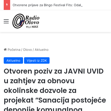
Otvorene prijave za Bingo Festival Fits: Odaberite outfit s omiljenim influencerom i zablistajte na Crvenom tepihu Sarajevo Film Festivala
Meni
Početna
/
Olovo
/
Aktuelno
Aktuelno
Vijesti iz ZDK
Otvoren poziv za JAVNI UVID
u zahtjev za obnovu
okolinske dozvole za
projekat “Sanacija postojeće
deponije komunalnog