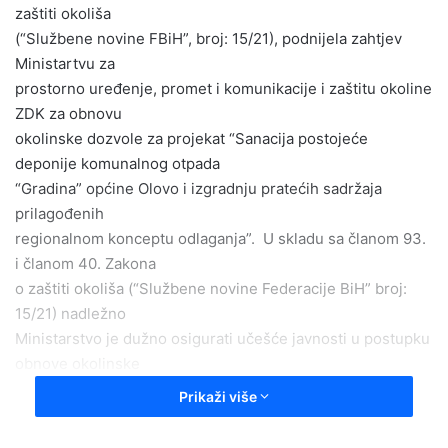
zaštiti okoliša
(“Službene novine FBiH”, broj: 15/21), podnijela zahtjev
Ministartvu za
prostorno uređenje, promet i komunikacije i zaštitu okoline
ZDK za obnovu
okolinske dozvole za projekat “Sanacija postojeće
deponije komunalnog otpada
“Gradina” općine Olovo i izgradnju pratećih sadržaja
prilagođenih
regionalnom konceptu odlaganja”. U skladu sa članom 93.
i članom 40. Zakona
o zaštiti okoliša (“Službene novine Federacije BiH” broj:
15/21) nadležno
Ministarstvo je dužno osigurati učešće javnosti u postupku
obnove okolinske
dozvole. Poziv za JAVNI UVID u zahtjev za obnovu
Prikaži više
okolinske dozvole,
investitora “OPĆINA OLOVO” za projekat “Sanacija