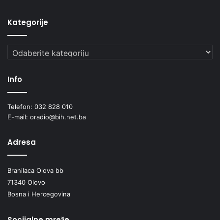
o
l
Kategorije
j
o
Kategorije
p
r
i
Info
v
r
e
Telefon: 032 828 010
d
E-mail: oradio@bih.net.ba
i
Adresa
Branilaca Olova bb
71340 Olovo
Bosna i Hercegovina
Socijalne mreže