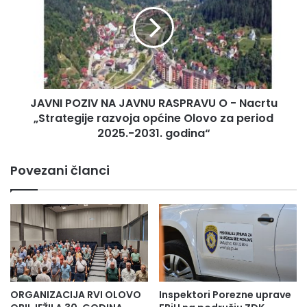
V
F
N
B
I
i
P
H
O
k
Z
o
I
j
JAVNI POZIV NA JAVNU RASPRAVU O - Nacrtu
V
i
„Strategije razvoja općine Olovo za period
N
o
A
2025.-2031. godina“
p
J
r
A
Povezani članci
e
V
m
N
a
U
d
R
o
A
m
S
o
P
v
R
e
A
ORGANIZACIJA RVI OLOVO
Inspektori Porezne uprave
z
V