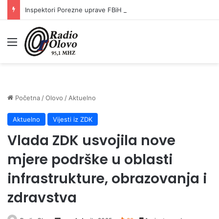
Inspektori Porezne uprave FBiH na području ZDK izvršili 24 inspekcijska nadzora
Meni
Početna
/
Olovo
/
Aktuelno
Aktuelno
Vijesti iz ZDK
Vlada ZDK usvojila nove
mjere podrške u oblasti
infrastrukture, obrazovanja i
zdravstva