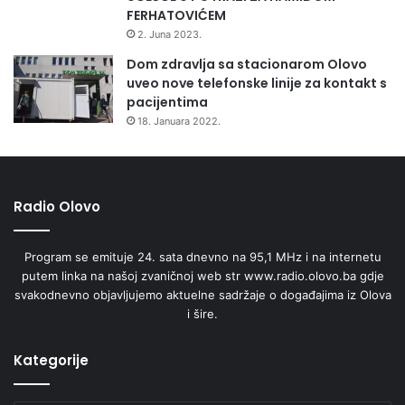
t
FERHATOVIĆEM
e
2. Juna 2023.
t
Dom zdravlja sa stacionarom Olovo
o
uveo nove telefonske linije za kontakt s
m
pacijentima
18. Januara 2022.
Radio Olovo
Program se emituje 24. sata dnevno na 95,1 MHz i na internetu
putem linka na našoj zvaničnoj web str www.radio.olovo.ba gdje
svakodnevno objavljujemo aktuelne sadržaje o događajima iz Olova
i šire.
Kategorije