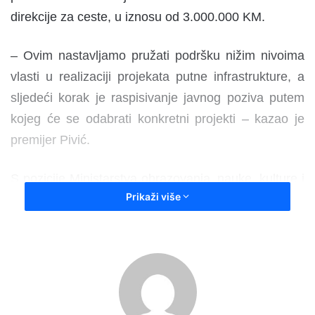
direkcije za ceste, u iznosu od 3.000.000 KM.
– Ovim nastavljamo pružati podršku nižim nivoima
vlasti u realizaciji projekata putne infrastrukture, a
sljedeći korak je raspisivanje javnog poziva putem
kojeg će se odabrati konkretni projekti – kazao je
premijer Pivić.
S pozicije Ministarstva obrazovanja, nauke, kulture i
Prikaži više
sporta, današnjom odlukom Vlade ZDK,
opredijeljeno je 159.000 KM za organizaciju
takmičenja osnovnih i srednjih škola te 9.200 KM za
ostvaren odličan uspjeh učenika osnovnih i srednjih
škola romske populacije u školskoj 2023/2024
godini.