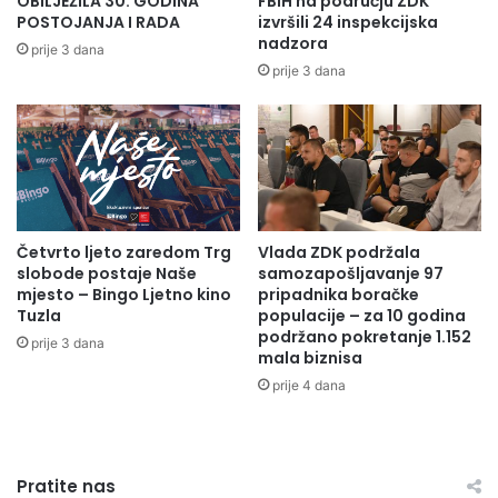
OBILJEŽILA 30. GODINA
FBiH na području ZDK
d
U
POSTOJANJA I RADA
izvršili 24 inspekcijska
r
O
nadzora
prije 3 dana
a
-
prije 3 dana
v
N
l
a
j
c
a
r
s
t
a
u
h
„
i
Četvrto ljeto zaredom Trg
Vlada ZDK podržala
S
slobode postaje Naše
samozapošljavanje 97
d
t
mjesto – Bingo Ljetno kino
pripadnika boračke
r
r
Tuzla
populacije – za 10 godina
a
a
podržano pokretanje 1.152
u
prije 3 dana
t
mala biznisa
l
e
prije 4 dana
i
g
č
i
n
j
i
e
m
Pratite nas
r