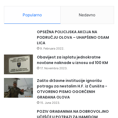
r
a
i
p
o
Popularno
Nedavno
r
d
e
2
g
0
OPSEŽNA POLICIJSKA AKCIJA NA
l
2
PODRUČJU OLOVA – UHAPŠENO OSAM
e
5
LICA
d
.
9. Februara 2022.
ž
-
e
2
Obavijest za isplatu jednokratne
n
0
novčane naknade u iznosu od 100 KM
a
3
17. Novembra 2023.
s
1
i
.
Zašto državne institucije ignorišu
n
g
potragu za nestalim H.F. iz Čuništa -
v
o
OTVORENO PISMO OGORČENIH
a
d
GRAĐANA OLOVA
l
i
15. Juna 2023.
i
n
d
POZIV GRAĐANIMA NA DOBROVOLJNO
a
i
UČEŠĆE U POTRAZI ZA HAMIDOM
“