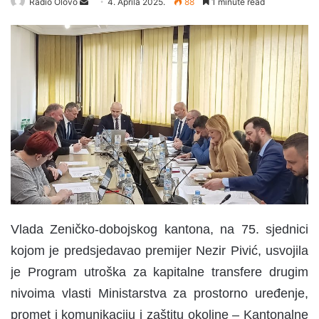
Radio Olovo
S
4. Aprila 2025.
88
1 minute read
e
n
d
a
n
e
m
a
i
l
Vlada Zeničko-dobojskog kantona, na 75. sjednici
kojom je predsjedavao premijer Nezir Pivić, usvojila
je Program utroška za kapitalne transfere drugim
nivoima vlasti Ministarstva za prostorno uređenje,
promet i komunikaciju i zaštitu okoline – Kantonalne