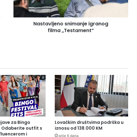
l
j
e
Nastavljeno snimanje igranog
n
filma „Testament“
o
s
n
i
m
a
n
j
e
i
g
r
a
n
o
ijave za Bingo
Lovačkim društvima podrška u
g
: Odaberite outfit s
iznosu od 138.000 KM
f
fluencerom i
prije 6 dana