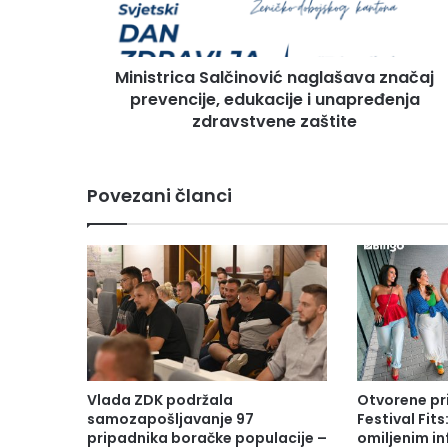
r
i
c
Ministrica Salčinović naglašava značaj
a
prevencije, edukacije i unapređenja
S
a
zdravstvene zaštite
l
č
i
Povezani članci
n
o
v
i
ć
n
a
g
l
a
Vlada ZDK podržala
Otvorene pr
š
samozapošljavanje 97
Festival Fits
a
pripadnika boračke populacije –
omiljenim in