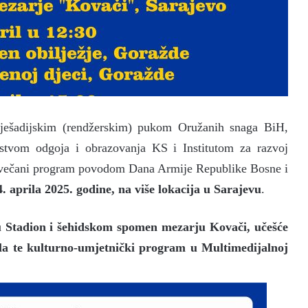
 pješadijskim (rendžerskim) pukom Oružanih snaga BiH,
rstvom odgoja i obrazovanja KS i Institutom za razvoj
 svečani program povodom Dana Armije Republike Bosne i
. aprila 2025. godine, na više lokacija u Sarajevu
.
ju Stadion i šehidskom spomen mezarju Kovači, učešće
ola te kulturno-umjetnički program u Multimedijalnoj