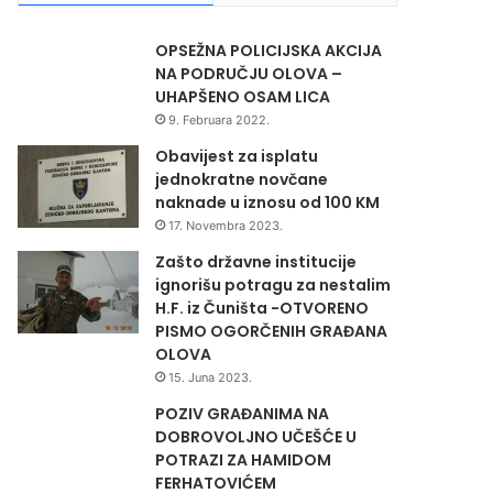
OPSEŽNA POLICIJSKA AKCIJA
NA PODRUČJU OLOVA –
UHAPŠENO OSAM LICA
9. Februara 2022.
Obavijest za isplatu
jednokratne novčane
naknade u iznosu od 100 KM
17. Novembra 2023.
Zašto državne institucije
ignorišu potragu za nestalim
H.F. iz Čuništa -OTVORENO
PISMO OGORČENIH GRAĐANA
OLOVA
15. Juna 2023.
POZIV GRAĐANIMA NA
DOBROVOLJNO UČEŠĆE U
POTRAZI ZA HAMIDOM
FERHATOVIĆEM