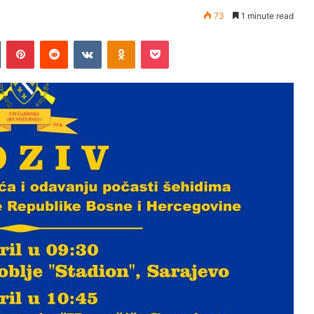
73
1 minute read
Tumblr
Pinterest
Reddit
VKontakte
Odnoklassniki
Pocket