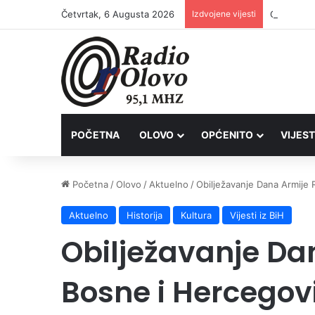
Četvrtak, 6 Augusta 2026
Izdvojene vijesti
POČETNA
OLOVO
OPĆENITO
VIJEST
Početna
/
Olovo
/
Aktuelno
/
Obilježavanje Dana Armije 
Aktuelno
Historija
Kultura
Vijesti iz BiH
Obilježavanje Da
Bosne i Hercegovi