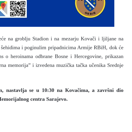
će na groblju Stadion i na mezarju Kovači i ljiljane na
m šehidima i poginulim pripadnicima Armije RBiH, dok će
ans o heroinama odbrane Bosne i Hercegovine, prikazan
arna memorija” i izvedena muzička tačka učenika Srednje
n, nastavlja se u 10:30 na Kovačima, a završni dio
 Memorijalnog centra Sarajevo.