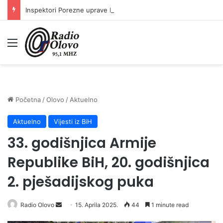
Inspektori Porezne uprave FBiH na području ZDK izvršili 24 inspekcijska nadzora
Meni
Početna
/
Olovo
/
Aktuelno
Aktuelno
Vijesti iz BiH
33. godišnjica Armije
Republike BiH, 20. godišnjica
2. pješadijskog puka
Radio Olovo
S
15. Aprila 2025.
44
1 minute read
e