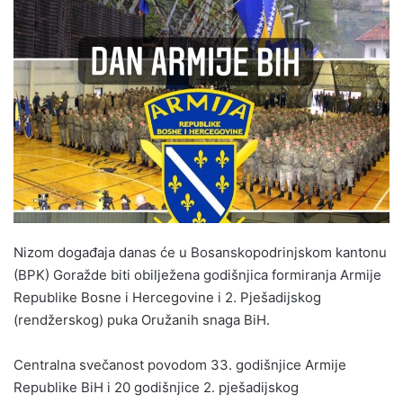
n
d
a
n
e
m
a
i
l
Nizom događaja danas će u Bosanskopodrinjskom kantonu
(BPK) Goražde biti obilježena godišnjica formiranja Armije
Republike Bosne i Hercegovine i 2. Pješadijskog
(rendžerskog) puka Oružanih snaga BiH.
Centralna svečanost povodom 33. godišnjice Armije
Republike BiH i 20 godišnjice 2. pješadijskog