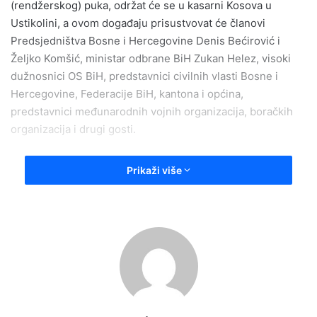
(rendžerskog) puka, održat će se u kasarni Kosova u
Ustikolini, a ovom događaju prisustvovat će članovi
Predsjedništva Bosne i Hercegovine Denis Bećirović i
Željko Komšić, ministar odbrane BiH Zukan Helez, visoki
dužnosnici OS BiH, predstavnici civilnih vlasti Bosne i
Hercegovine, Federacije BiH, kantona i općina,
predstavnici međunarodnih vojnih organizacija, boračkih
organizacija i drugi gosti.
Povodom obilježavanja tog datuma brojne delegacije odat
Prikaži više
će počast i položiti cvijeće na centralno spomen obilježje
“Goražde grad heroj, svojim braniocima” te spomenik
ubijenoj djeci Goražda u periodu 1992 – 1995. godina.
Program će biti nastavljen svečanom akademijom Vlade
BPK Goražde u Centru za kulturu Goražde, a istog dana
biće održan i okrugli sto “ Herojstvo bosanske žene” koji
organizuje Udruženje pripadnica Armije RBiH.