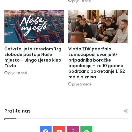
prije 18 sati
s
O
p
,
e
F
k
A
c
O
i
,
j
I
s
Četvrto ljeto zaredom Trg
Vlada ZDK podržala
N
slobode postaje Naše
samozapošljavanje 97
k
Z
mjesto – Bingo Ljetno kino
pripadnika boračke
a
i
Tuzla
populacije – za 10 godina
n
l
podržano pokretanje 1.152
a
prije 18 sati
o
mala biznisa
d
k
prije 2 dana
z
a
o
l
r
n
a
i
Pratite nas
p
a
r
t
F
Y
I
S