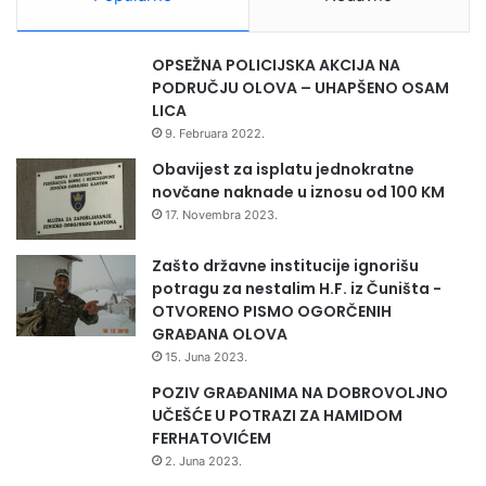
r
a
v
OPSEŽNA POLICIJSKA AKCIJA NA
e
PODRUČJU OLOVA – UHAPŠENO OSAM
i
LICA
s
9. Februara 2022.
i
g
Obavijest za isplatu jednokratne
u
novčane naknade u iznosu od 100 KM
r
17. Novembra 2023.
n
e
Zašto državne institucije ignorišu
h
potragu za nestalim H.F. iz Čuništa -
r
OTVORENO PISMO OGORČENIH
a
GRAĐANA OLOVA
n
15. Juna 2023.
e
POZIV GRAĐANIMA NA DOBROVOLJNO
UČEŠĆE U POTRAZI ZA HAMIDOM
FERHATOVIĆEM
2. Juna 2023.