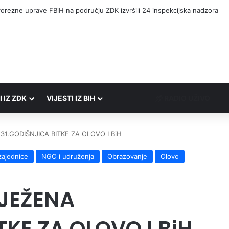
Porezne uprave FBiH na području ZDK izvršili 24 inspekcijska nadzora
I IZ ZDK
VIJESTI IZ BIH
RADIO UŽIVO
1.GODIŠNJICA BITKE ZA OLOVO I BiH
zajednice
NGO i udruženja
Obrazovanje
Olovo
LJEŽENA
TKE ZA OLOVO I BiH