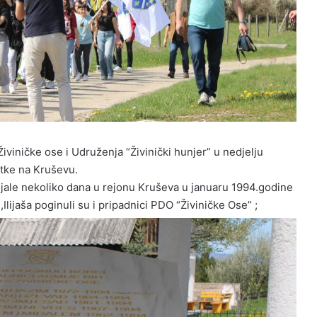
Živiničke ose i Udruženja “Živinički hunjer” u nedjelju
itke na Kruševu.
ijale nekoliko dana u rejonu Kruševa u januaru 1994.godine
lijaša poginuli su i pripadnici PDO “Živiničke Ose” ;