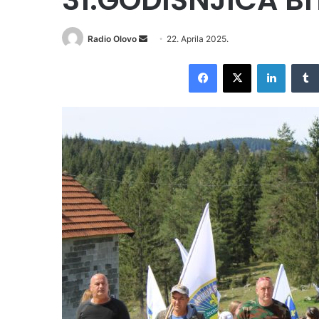
Radio Olovo
S
22. Aprila 2025.
e
Facebook
X
LinkedIn
n
d
a
n
e
m
a
i
l