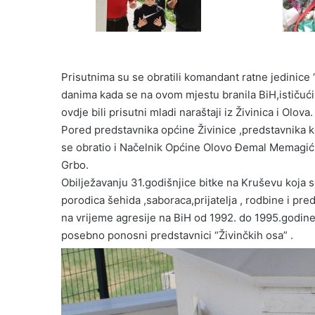
Prisutnima su se obratili komandant ratne jedinice
danima kada se na ovom mjestu branila BiH,ističući
ovdje bili prisutni mladi naraštaji iz Živinica i Olova.
Pored predstavnika općine Živinice ,predstavnika k
se obratio i Načelnik Općine Olovo Đemal Memagić 
Grbo.
Obilježavanju 31.godišnjice bitke na Kruševu koja 
porodica šehida ,saboraca,prijatelja , rodbine i pre
na vrijeme agresije na BiH od 1992. do 1995.godine,
posebno ponosni predstavnici “Živinčkih osa” .