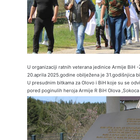
U organizaciji ratnih veterana jedinice Armije BiH -
20.aprila 2025.godine obilježena je 31.godišnjica b
U presudnim bitkama za Olovo i BiH koje su se odv
pored poginulih heroja Armije R BiH Olova ,Sokoca ,I