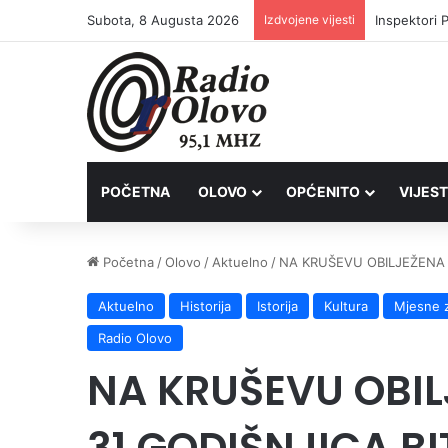
Subota, 8 Augusta 2026
Izdvojene vijesti
Inspektori 
POČETNA
OLOVO
OPĆENITO
VIJEST
Početna
/
Olovo
/
Aktuelno
/
NA KRUŠEVU OBILJEŽENA 3
Aktuelno
Historija
Istorija
Kultura
Mjesne 
Radio Olovo
NA KRUŠEVU OBI
31.GODIŠNJICA BI