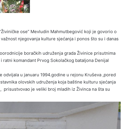
 “Živiničke ose” Mevludin Mahmutbegović koji je govorio o
 važnost njegovanja kulture sjećanja i ponos što su i danas
oorodnicije boračkih udruženja grada Živinice prisutnima
i ratni komandant Prvog Sokolačkog bataljona Denijal
se odvijala u januaru 1994.godine u rejonu Kruševa ,pored
dstavnika olovskih udruženja koja baštine kulturu sjećanja
 prisustvovao je veliki broj mladih iz Živinca na šta su