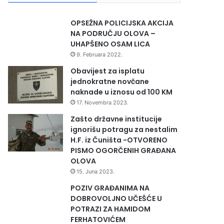
OPSEŽNA POLICIJSKA AKCIJA
NA PODRUČJU OLOVA –
UHAPŠENO OSAM LICA
9. Februara 2022.
Obavijest za isplatu
jednokratne novčane
naknade u iznosu od 100 KM
17. Novembra 2023.
Zašto državne institucije
ignorišu potragu za nestalim
H.F. iz Čuništa -OTVORENO
PISMO OGORČENIH GRAĐANA
OLOVA
15. Juna 2023.
POZIV GRAĐANIMA NA
DOBROVOLJNO UČEŠĆE U
POTRAZI ZA HAMIDOM
FERHATOVIĆEM