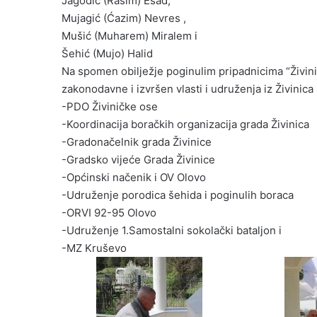
Jagodić (Rasim) Esad,
Mujagić (Ćazim) Nevres ,
Mušić (Muharem) Miralem i
Šehić (Mujo) Halid
Na spomen obilježje poginulim pripadnicima “Živinič
zakonodavne i izvršen vlasti i udruženja iz Živinica 
-PDO Živiničke ose
-Koordinacija boračkih organizacija grada Živinica
-Gradonačelnik grada Živinice
-Gradsko vijeće Grada Živinice
-Općinski načenik i OV Olovo
-Udruženje porodica šehida i poginulih boraca
-ORVI 92-95 Olovo
-Udruženje 1.Samostalni sokolački bataljon i
-MZ Kruševo