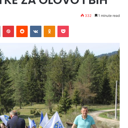
332
1 minute read
Tumblr
Pinterest
Reddit
VKontakte
Odnoklassniki
Pocket