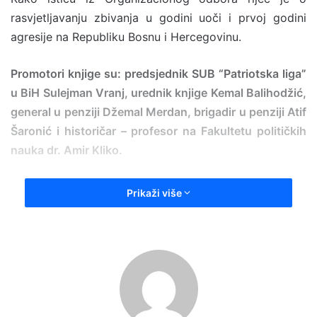
rasvjetljavanju zbivanja u godini uoči i prvoj godini
agresije na Republiku Bosnu i Hercegovinu.
Promotori knjige su: predsjednik SUB “Patriotska liga”
u BiH Sulejman Vranj, urednik knjige Kemal Balihodžić,
general u penziji Džemal Merdan, brigadir u penziji Atif
Šaronić i historičar – profesor na Fakultetu političkih
nauka dr. Amir Kliko.
U zajedničkom izdavačkom projektu SUB Patriotska
Prikaži više
liga u Bosni i Hercegovini i SUB Patriotska liga općina
SBK izišla je knjiga Patriotska liga u rađanju čuda
bosanskog otpora.
Knjiga Patriotska liga u rađanju čuda bosanskog
otpora tretira period iz bliske prošlosti 1991-1992.