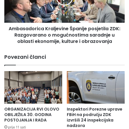
e
a
i
d
a
o
u
r
Ambasadorica Kraljevine Španije posjetila ZDK:
t
i
o
Razgovarano o mogućnostima saradnje u
c
r
a
oblasti ekonomije, kulture i obrazovanja
s
K
k
r
Povezani članci
i
a
h
l
p
j
r
e
a
v
v
i
a
n
2
e
Dio je posvećen Savjetovanju regionalnih
3
Š
ORGANIZACIJA RVI OLOVO
Inspektori Porezne uprave
.
p
komandanata Patriotske lige koje je održano u
OBILJEŽILA 30. GODINA
FBiH na području ZDK
a
a
POSTOJANJA I RADA
izvršili 24 inspekcijska
Travniku 7. i 8. februara 1992. godine, dio u tom
p
n
nadzora
prije 11 sati