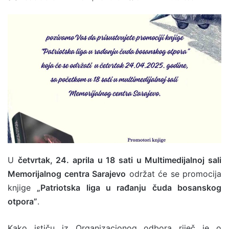
e
n
d
a
n
e
m
a
i
l
U
četvrtak, 24. aprila u 18 sati u Multimedijalnoj sali
Memorijalnog centra Sarajevo
održat će se promocija
knjige
„Patriotska liga u rađanju čuda bosanskog
otpora”
.
Kako ističu iz Organizacionog odbora riječ je o