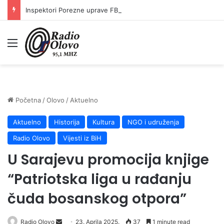
Inspektori Porezne uprave FBiH na području ZDK izvršili 24 inspekcijska nadzora
Meni
Početna
/
Olovo
/
Aktuelno
Aktuelno
Historija
Kultura
NGO i udruženja
Radio Olovo
Vijesti iz BiH
U Sarajevu promocija knjige
“Patriotska liga u rađanju
čuda bosanskog otpora”
Radio Olovo
S
23. Aprila 2025.
37
1 minute read