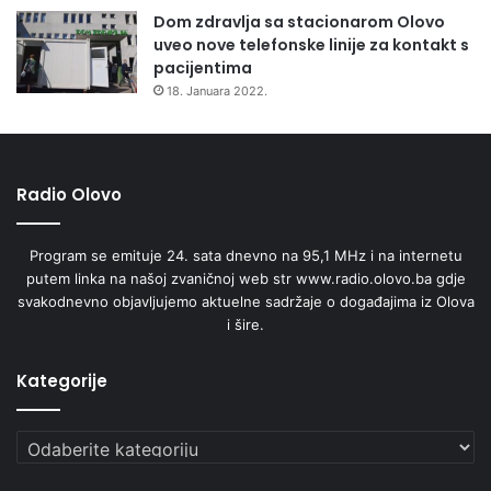
e
Dom zdravlja sa stacionarom Olovo
,
uveo nove telefonske linije za kontakt s
k
pacijentima
u
18. Januara 2022.
l
t
u
r
Radio Olovo
e
i
o
Program se emituje 24. sata dnevno na 95,1 MHz i na internetu
b
putem linka na našoj zvaničnoj web str www.radio.olovo.ba gdje
r
svakodnevno objavljujemo aktuelne sadržaje o događajima iz Olova
a
i šire.
z
o
v
Kategorije
a
n
Kategorije
j
a