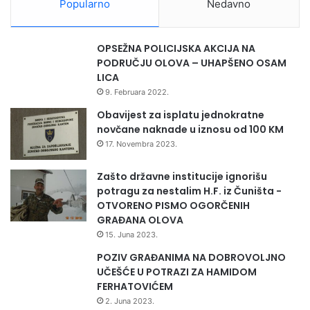
Popularno
Nedavno
a
d
n
OPSEŽNA POLICIJSKA AKCIJA NA
j
PODRUČJU OLOVA – UHAPŠENO OSAM
e
LICA
u
9. Februara 2022.
o
b
Obavijest za isplatu jednokratne
l
novčane naknade u iznosu od 100 KM
a
17. Novembra 2023.
s
t
Zašto državne institucije ignorišu
i
potragu za nestalim H.F. iz Čuništa -
e
OTVORENO PISMO OGORČENIH
k
GRAĐANA OLOVA
o
15. Juna 2023.
n
POZIV GRAĐANIMA NA DOBROVOLJNO
o
UČEŠĆE U POTRAZI ZA HAMIDOM
m
FERHATOVIĆEM
i
j
2. Juna 2023.