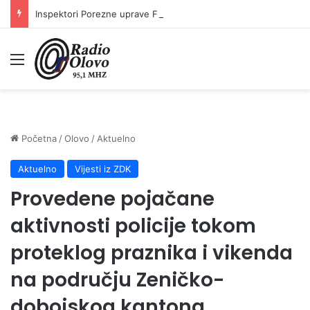
Inspektori Porezne uprave FBiH na području ZDK izvršili 24 inspekcijska nadzora
Meni
Početna
/
Olovo
/
Aktuelno
Aktuelno
Vijesti iz ZDK
Provedene pojačane
aktivnosti policije tokom
proteklog praznika i vikenda
na području Zeničko-
dobojskog kantona