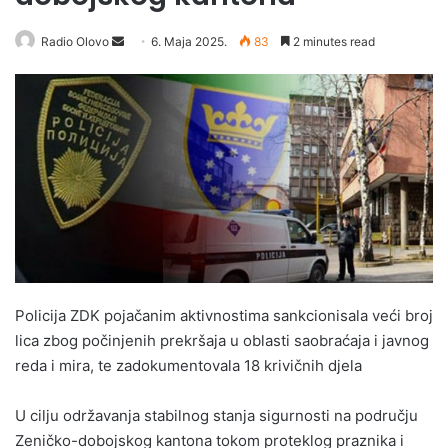
Radio Olovo
S
6. Maja 2025.
83
2 minutes read
e
n
d
a
n
e
m
a
i
l
Policija ZDK pojačanim aktivnostima sankcionisala veći broj
lica zbog počinjenih prekršaja u oblasti saobraćaja i javnog
reda i mira, te zadokumentovala 18 krivičnih djela
U cilju održavanja stabilnog stanja sigurnosti na području
Zeničko-dobojskog kantona tokom proteklog praznika i