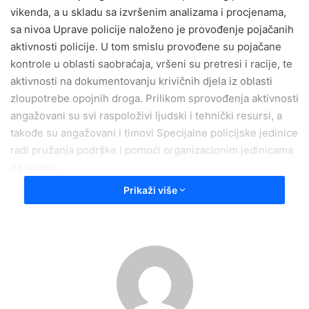
vikenda, a u skladu sa izvršenim analizama i procjenama,
sa nivoa Uprave policije naloženo je provođenje pojačanih
aktivnosti policije. U tom smislu provođene su pojačane
kontrole u oblasti saobraćaja, vršeni su pretresi i racije, te
aktivnosti na dokumentovanju krivičnih djela iz oblasti
zloupotrebe opojnih droga. Prilikom sprovođenja aktivnosti
angažovani su svi raspoloživi ljudski i tehnički resursi, a
takođe su angažovani i timovi Specijalne policijske jedinice
radi pružanja podrške i pomoći organizacionim jedinicama
na terenu.
Prikaži više
Kao rezultat navedenog, u oblasti sigurnosti saobraćaja
kontrolisano je 2411 vozača i vozila od čega je 1155 vozača
podvrgnuto alkotestu. Kod 137 vozača je utvrđeno
prisustvo alkohola u organizmu, te su isti isključeni iz
saobraćaja uz izricanje sankcije propisane Zakonom o