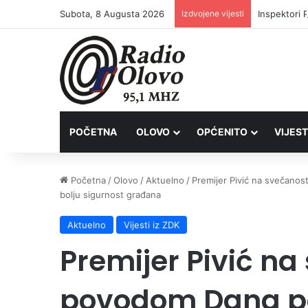
Subota, 8 Augusta 2026
Izdvojene vijesti
Inspektori 
POČETNA
OLOVO
OPĆENITO
VIJEST
Početna
/
Olovo
/
Aktuelno
/
Premijer Pivić na svečanost
bolju sigurnost građana
Aktuelno
Vijesti iz ZDK
Premijer Pivić na
povodom Dana pol