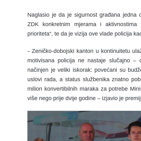
Naglasio je da je sigurnost građana jedna o
ZDK konkretnim mjerama i aktivnostima po
prioriteta“, te da je vizija ove vlade policija k
Zeničko-dobojski kanton u kontinuitetu ul
–
motivisana policija ne nastaje slučajno – 
načinjen je veliki iskorak: povećani su bud
uslovi rada, a status službenika znatno pob
milion konvertibilnih maraka za potrebe Mini
više nego prije dvije godine – izjavio je premij