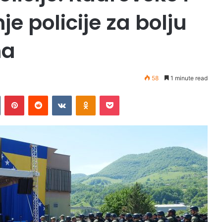
e policije za bolju
na
58
1 minute read
Tumblr
Pinterest
Reddit
VKontakte
Odnoklassniki
Pocket