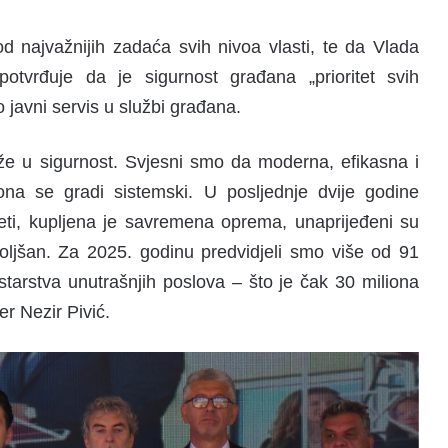
d najvažnijih zadaća svih nivoa vlasti, te da Vlada
tvrđuje da je sigurnost građana „prioritet svih
ao javni servis u službi građana.
aže u sigurnost. Svjesni smo da moderna, efikasna i
ona se gradi sistemski. U posljednje dvije godine
žeti, kupljena je savremena oprema, unaprijeđeni su
oljšan. Za 2025. godinu predvidjeli smo više od 91
starstva unutrašnjih poslova – što je čak 30 miliona
er Nezir Pivić.