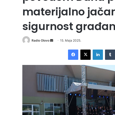
materijalno jačanj
sigurnost građa
Radio Olovo
S
15. Maja 2025.
e
Facebook
X
LinkedIn
n
d
a
n
e
m
a
i
l