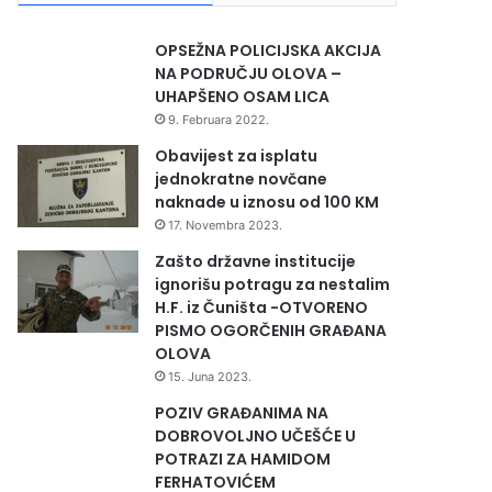
OPSEŽNA POLICIJSKA AKCIJA
NA PODRUČJU OLOVA –
UHAPŠENO OSAM LICA
9. Februara 2022.
Obavijest za isplatu
jednokratne novčane
naknade u iznosu od 100 KM
17. Novembra 2023.
Zašto državne institucije
ignorišu potragu za nestalim
H.F. iz Čuništa -OTVORENO
PISMO OGORČENIH GRAĐANA
OLOVA
15. Juna 2023.
POZIV GRAĐANIMA NA
DOBROVOLJNO UČEŠĆE U
POTRAZI ZA HAMIDOM
FERHATOVIĆEM