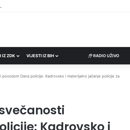
Porezne uprave FBiH na području ZDK izvršili 24 inspekcijska nadzora
I IZ ZDK
VIJESTI IZ BIH
RADIO UŽIVO
i povodom Dana policije: Kadrovsko i materijalno jačanje policije za
 svečanosti
icije: Kadrovsko i