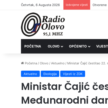
Četvrtak, 6 Augusta 2026
Izdvojene vijesti
Lovačkim 
POČETNA
OLOVO
OPĆENITO
VIJEST
Početna
/
Olovo
/
Aktuelno
/
Ministar Čajić čestitao 22.
Aktuelno
Ekologija
Vijesti iz ZDK
Ministar Čajić če
Međunarodni dan 