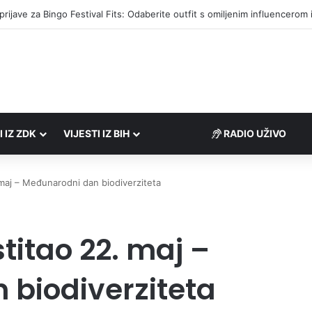
društvima podrška u iznosu od 138.000 KM
I IZ ZDK
VIJESTI IZ BIH
RADIO UŽIVO
 maj – Međunarodni dan biodiverziteta
stitao 22. maj –
biodiverziteta