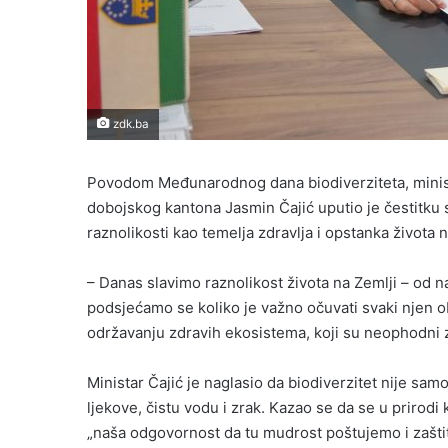
zdk.ba
Povodom Međunarodnog dana biodiverziteta, minist
dobojskog kantona Jasmin Čajić uputio je čestitku 
raznolikosti kao temelja zdravlja i opstanka života n
– Danas slavimo raznolikost života na Zemlji – od naj
podsjećamo se koliko je važno očuvati svaki njen o
održavanju zdravih ekosistema, koji su neophodni z
Ministar Čajić je naglasio da biodiverzitet nije sam
ljekove, čistu vodu i zrak. Kazao se da se u prirodi
„naša odgovornost da tu mudrost poštujemo i zaštit