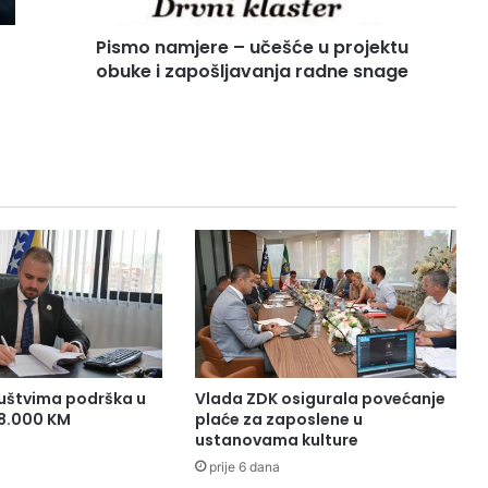
m
j
Pismo namjere – učešće u projektu
e
obuke i zapošljavanja radne snage
r
e
–
u
č
e
š
ć
e
u
p
r
o
j
e
uštvima podrška u
Vlada ZDK osigurala povećanje
k
38.000 KM
plaće za zaposlene u
t
ustanovama kulture
u
prije 6 dana
o