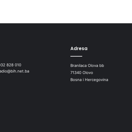
b
u
k
e
i
z
a
p
Adresa
o
š
032 828 010
Branilaca Olova bb
l
radio@bih.net.ba
j
71340 Olovo
a
Bosna i Hercegovina
v
a
n
j
a
r
a
d