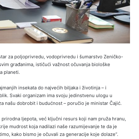
ar za poljoprivredu, vodoprivredu i šumarstvo Zeničko-
svim građanima, ističući važnost očuvanja biološke
a planeti.
manjih insekata do najvećih biljaka i životinja – i
blik. Svaki organizam ima svoju jedinstvenu ulogu u
a našu dobrobit i budućnost – poručio je ministar Čajić.
o prirodna ljepota, već ključni resurs koji nam pruža hranu,
 krije mudrost koja nadilazi naše razumijevanje te da je
imo, kako bismo je očuvali za generacije koje dolaze“.