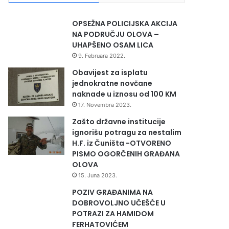
OPSEŽNA POLICIJSKA AKCIJA
NA PODRUČJU OLOVA –
UHAPŠENO OSAM LICA
9. Februara 2022.
Obavijest za isplatu
jednokratne novčane
naknade u iznosu od 100 KM
17. Novembra 2023.
Zašto državne institucije
ignorišu potragu za nestalim
H.F. iz Čuništa -OTVORENO
PISMO OGORČENIH GRAĐANA
OLOVA
15. Juna 2023.
POZIV GRAĐANIMA NA
DOBROVOLJNO UČEŠĆE U
POTRAZI ZA HAMIDOM
FERHATOVIĆEM