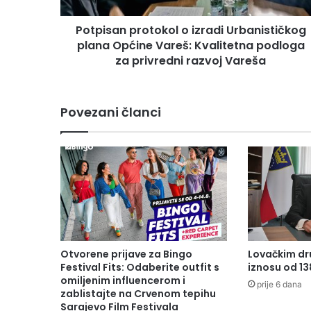
n
p
Potpisan protokol o izradi Urbanističkog
r
plana Općine Vareš: Kvalitetna podloga
o
t
za privredni razvoj Vareša
o
k
o
Povezani članci
l
o
i
z
r
a
d
i
U
r
Otvorene prijave za Bingo
Lovačkim dr
b
Festival Fits: Odaberite outfit s
iznosu od 1
a
omiljenim influencerom i
prije 6 dana
n
zablistajte na Crvenom tepihu
Sarajevo Film Festivala
i