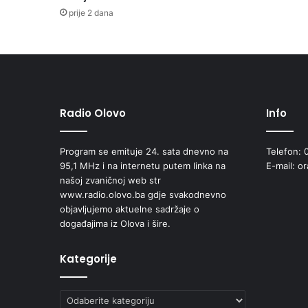
s
prije 2 dana
t
i
č
k
o
g
p
Radio Olovo
Info
l
a
Program se emituje 24. sata dnevno na
Telefon: 
n
95,1 MHz i na internetu putem linka na
E-mail: o
a
našoj zvaničnoj web str
O
www.radio.olovo.ba gdje svakodnevno
p
objavljujemo aktuelne sadržaje o
ć
događajima iz Olova i šire.
i
n
e
Kategorije
V
a
Kategorije
r