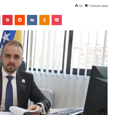
19
1 minute read
Tumblr
Pinterest
Reddit
VKontakte
Odnoklassniki
Pocket