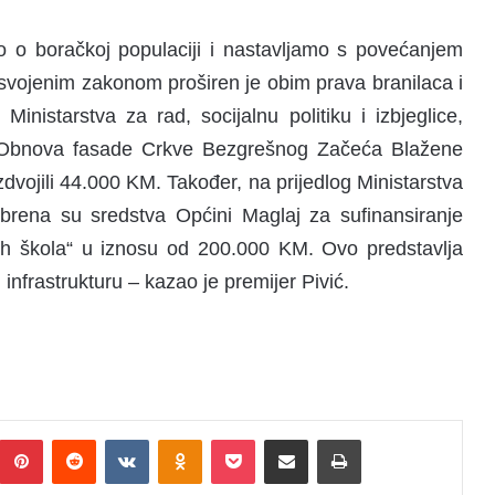
 o boračkoj populaciji i nastavljamo s povećanjem
usvojenim zakonom proširen je obim prava branilaca i
inistarstva za rad, socijalnu politiku i izbjeglice,
ta „Obnova fasade Crkve Bezgrešnog Začeća Blažene
dvojili 44.000 KM. Također, na prijedlog Ministarstva
obrena su sredstva Općini Maglaj za sufinansiranje
jih škola“ u iznosu od 200.000 KM. Ovo predstavlja
nfrastrukturu – kazao je premijer Pivić.
Pinterest
Reddit
VKontakte
Odnoklassniki
Pocket
Podijeli putem Emaila
Print