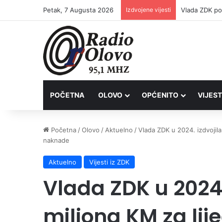
Petak, 7 Augusta 2026
Izdvojene vijesti
POČETNA
OLOVO
OPĆENITO
VIJEST
Početna
/
Olovo
/
Aktuelno
/
Vlada ZDK u 2024. izdvojila 
naknade
Aktuelno
Vijesti iz ZDK
Vlada ZDK u 2024. 
miliona KM za lij