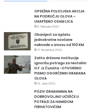
OPSEŽNA POLICIJSKA AKCIJA
NA PODRUČJU OLOVA –
UHAPŠENO OSAM LICA
9. Februara 2022.
Obavijest za isplatu
jednokratne novčane
naknade u iznosu od 100 KM
17. Novembra 2023.
Zašto državne institucije
ignorišu potragu za nestalim
H.F. iz Čuništa -OTVORENO
PISMO OGORČENIH GRAĐANA
OLOVA
15. Juna 2023.
POZIV GRAĐANIMA NA
DOBROVOLJNO UČEŠĆE U
POTRAZI ZA HAMIDOM
FERHATOVIĆEM