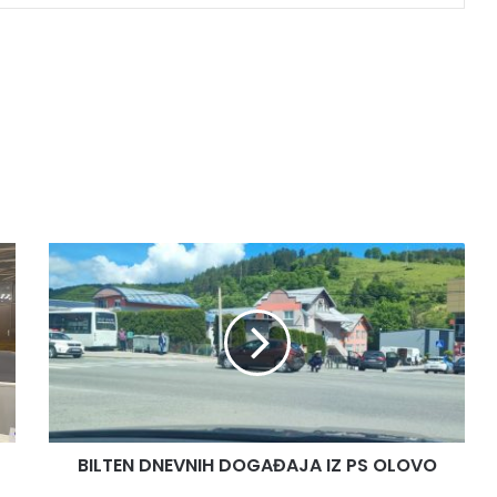
B
I
L
T
E
N
D
N
E
BILTEN DNEVNIH DOGAĐAJA IZ PS OLOVO
V
N