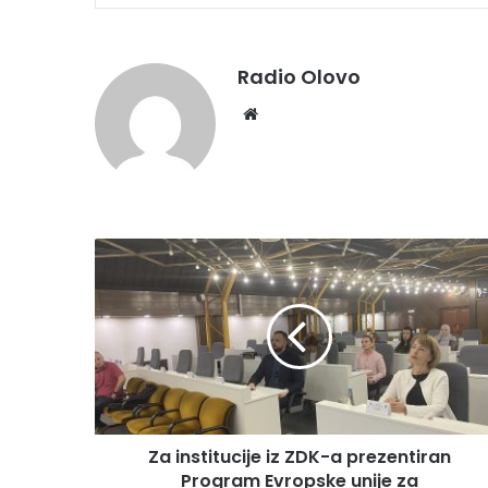
Radio Olovo
We
bsi
te
Z
a
i
n
s
t
i
t
u
Za institucije iz ZDK-a prezentiran
c
Program Evropske unije za
i