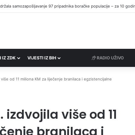
I IZ ZDK
VIJESTI IZ BIH
RADIO UŽIVO
više od 11 miliona KM za liječenje branilaca i egzistencijalne
izdvojila više od 11
ečenje branilaca i