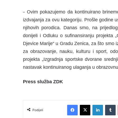
Ovim pokazujemo da kontinuirano brinemo
–
izdvajanja za ovu kategoriju. Prošle godine 
njihovih porodica. Danas smo, na prijedlog M
donijeli i Odluku o sufinansiranju projek
Djevice Marije“ u Gradu Zenica, za što smo iz
za obrazovanje, nauku, kulturu i sport, od
projekta „Izgradnja sportske dvorane sredn
nastavak kontinuiranog ulaganja u obrazovnu i
Press služba ZDK
Facebook
X
LinkedIn
Tumblr
Podijeli