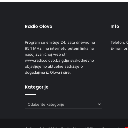
r
o
g
r
a
Radio Olovo
Info
m
E
Program se emituje 24. sata dnevno na
Telefon: 
v
95,1 MHz i na internetu putem linka na
E-mail: o
r
našoj zvaničnoj web str
o
www.radio.olovo.ba gdje svakodnevno
p
objavljujemo aktuelne sadržaje o
s
događajima iz Olova i šire.
k
e
u
Kategorije
n
i
Kategorije
j
e
z
a
z