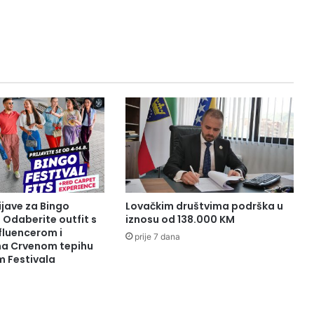
I
H
D
O
G
A
Đ
A
J
A
I
Z
P
S
ijave za Bingo
Lovačkim društvima podrška u
O
: Odaberite outfit s
iznosu od 138.000 KM
L
fluencerom i
prije 7 dana
O
 na Crvenom tepihu
m Festivala
V
O