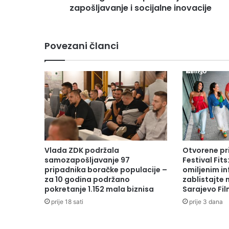
j
zapošljavanje i socijalne inovacije
e
i
z
Povezani članci
Z
D
K
-
a
p
r
e
z
e
Vlada ZDK podržala
Otvorene pr
n
samozapošljavanje 97
Festival Fits
t
pripadnika boračke populacije –
omiljenim in
i
za 10 godina podržano
zablistajte
pokretanje 1.152 mala biznisa
Sarajevo Fil
r
a
prije 18 sati
prije 3 dana
n
P