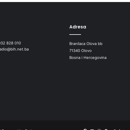
Adresa
032 828 010
Branilaca Olova bb
radio@bih.net.ba
71340 Olovo
Bosna i Hercegovina