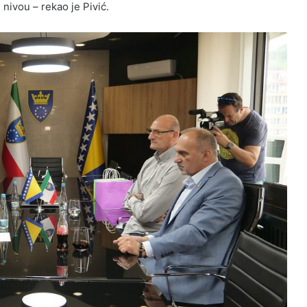
ivou – rekao je Pivić.