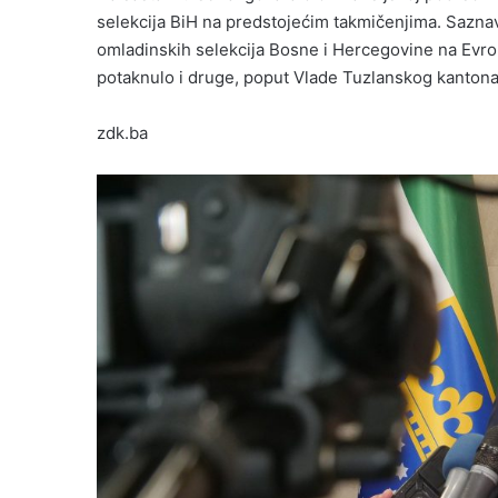
selekcija BiH na predstojećim takmičenjima. Saznav
omladinskih selekcija Bosne i Hercegovine na Evro
potaknulo i druge, poput Vlade Tuzlanskog kantona
zdk.ba