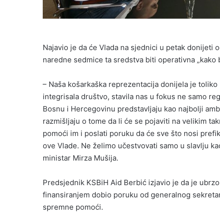
Najavio je da će Vlada na sjednici u petak donijeti
naredne sedmice ta sredstva biti operativna „kako bi
– Naša košarkaška reprezentacija donijela je toliko r
integrisala društvo, stavila nas u fokus ne samo regi
Bosnu i Hercegovinu predstavljaju kao najbolji amba
razmišljaju o tome da li će se pojaviti na velikim t
pomoći im i poslati poruku da će sve što nosi pref
ove Vlade. Ne želimo učestvovati samo u slavlju kad
ministar Mirza Mušija.
Predsjednik KSBiH Aid Berbić izjavio je da je ubr
finansiranjem dobio poruku od generalnog sekreta
spremne pomoći.