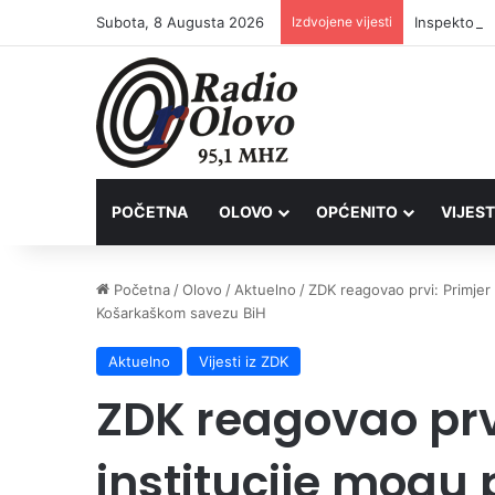
Subota, 8 Augusta 2026
Izdvojene vijesti
Inspektori 
POČETNA
OLOVO
OPĆENITO
VIJEST
Početna
/
Olovo
/
Aktuelno
/
ZDK reagovao prvi: Primje
Košarkaškom savezu BiH
Aktuelno
Vijesti iz ZDK
ZDK reagovao prv
institucije mogu