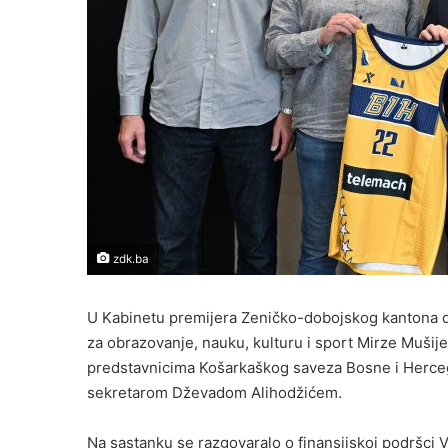
zdk.ba
U Kabinetu premijera Zeničko-dobojskog kantona da
za obrazovanje, nauku, kulturu i sport Mirze Muši
predstavnicima Košarkaškog saveza Bosne i Herce
sekretarom Dževadom Alihodžićem.
Na sastanku se razgovaralo o finansijskoj podršci