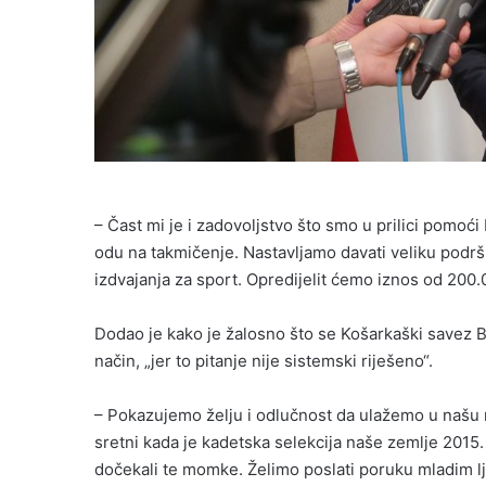
– Čast mi je i zadovoljstvo što smo u prilici pomo
odu na takmičenje. Nastavljamo davati veliku podrš
izdvajanja za sport. Opredijelit ćemo iznos od 200
Dodao je kako je žalosno što se Košarkaški savez Bi
način, „jer to pitanje nije sistemski riješeno“.
– Pokazujemo želju i odlučnost da ulažemo u našu na
sretni kada je kadetska selekcija naše zemlje 2015
dočekali te momke. Želimo poslati poruku mladim lj