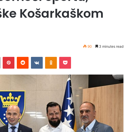
ške Košarkaškom
90
3 minutes read
Tumblr
Pinterest
Reddit
VKontakte
Odnoklassniki
Pocket