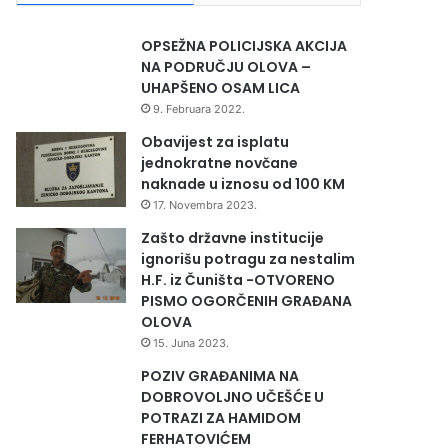
OPSEŽNA POLICIJSKA AKCIJA
NA PODRUČJU OLOVA –
UHAPŠENO OSAM LICA
9. Februara 2022.
Obavijest za isplatu
jednokratne novčane
naknade u iznosu od 100 KM
17. Novembra 2023.
Zašto državne institucije
ignorišu potragu za nestalim
H.F. iz Čuništa -OTVORENO
PISMO OGORČENIH GRAĐANA
OLOVA
15. Juna 2023.
POZIV GRAĐANIMA NA
DOBROVOLJNO UČEŠĆE U
POTRAZI ZA HAMIDOM
FERHATOVIĆEM