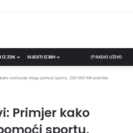
Porezne uprave FBiH na području ZDK izvršili 24 inspekcijska nadzora
I IZ ZDK
VIJESTI IZ BIH
RADIO UŽIVO
r kako institucije mogu pomoći sportu, 200.000 KM podrške
i: Primjer kako
 pomoći sportu,