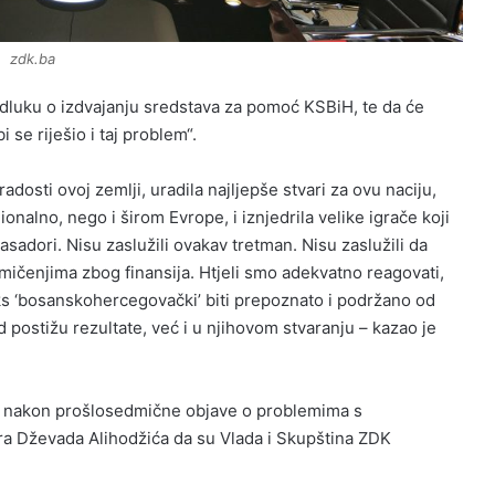
zdk.ba
 odluku o izdvajanju sredstava za pomoć KSBiH, te da će
 se riješio i taj problem“.
adosti ovoj zemlji, uradila najljepše stvari za ovu naciju,
onalno, nego i širom Evrope, i iznjedrila velike igrače koji
sadori. Nisu zaslužili ovakav tretman. Nisu zaslužili da
akmičenjima zbog finansija. Htjeli smo adekvatno reagovati,
iks ‘bosanskohercegovački’ biti prepoznato i podržano od
 postižu rezultate, već i u njihovom stvaranju – kazao je
zo nakon prošlosedmične objave o problemima s
ra Dževada Alihodžića da su Vlada i Skupština ZDK