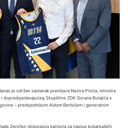
nas je održan sastanak premijera Nezira Pivića, ministra
je i dopredsjedavajućeg Skupštine ZDK Gorana Bulajića s
govine – predsjednikom Aidom Berbićem i generalnim
 Vlade Zeničko-dobojskog kantona za nastup košarkaških