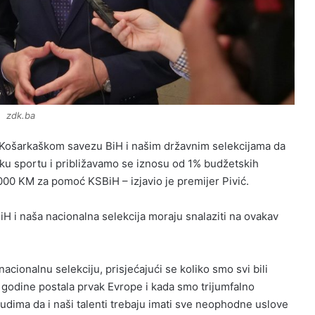
zdk.ba
ći Košarkaškom savezu BiH i našim državnim selekcijama da
ku sportu i približavamo se iznosu od 1% budžetskih
.000 KM za pomoć KSBiH – izjavio je premijer Pivić.
H i naša nacionalna selekcija moraju snalaziti na ovakav
cionalnu selekciju, prisjećajući se koliko smo svi bili
. godine postala prvak Evrope i kada smo trijumfalno
udima da i naši talenti trebaju imati sve neophodne uslove