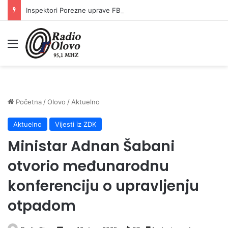
Inspektori Porezne uprave FBiH na području ZDK izvršili 24 inspekcijska nadzora
Meni
Početna
/
Olovo
/
Aktuelno
Aktuelno
Vijesti iz ZDK
Ministar Adnan Šabani
otvorio međunarodnu
konferenciju o upravljenju
otpadom