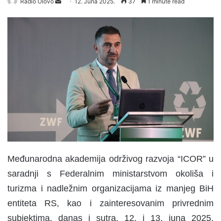
Radio Olovo
S
12. Juna 2025.
37
1 minute read
e
n
d
a
n
e
m
a
i
l
Međunarodna akademija održivog razvoja “ICOR” u
saradnji s Federalnim ministarstvom okoliša i
turizma i nadležnim organizacijama iz manjeg BiH
entiteta RS, kao i zainteresovanim privrednim
subjektima, danas i sutra, 12. i 13. juna 2025.