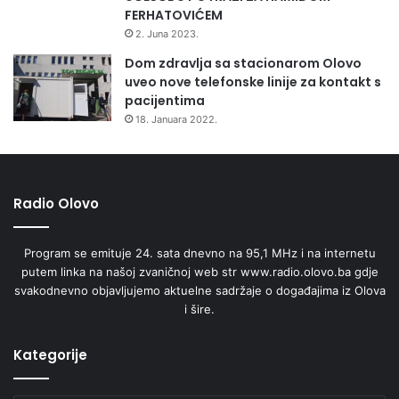
d
FERHATOVIĆEM
m
2. Juna 2023.
e
Dom zdravlja sa stacionarom Olovo
t
uveo nove telefonske linije za kontakt s
i
pacijentima
18. Januara 2022.
Radio Olovo
Program se emituje 24. sata dnevno na 95,1 MHz i na internetu
putem linka na našoj zvaničnoj web str www.radio.olovo.ba gdje
svakodnevno objavljujemo aktuelne sadržaje o događajima iz Olova
i šire.
Kategorije