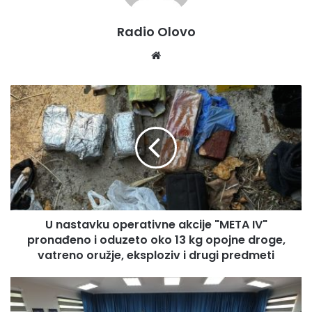
prostorno uređenje, promet i komunikacije i zaštitu
Radio Olovo
okoline Zeničko – dobojskog kantona.
We
bsi
te
U
n
a
s
t
a
v
k
u
U nastavku operativne akcije "META IV"
o
pronađeno i oduzeto oko 13 kg opojne droge,
p
e
vatreno oružje, eksploziv i drugi predmeti
r
a
S
t
t
i