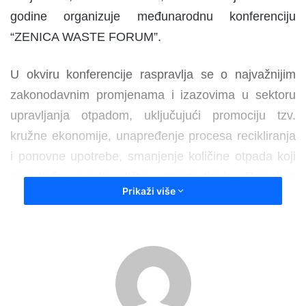
godine organizuje međunarodnu konferenciju
“ZENICA WASTE FORUM”.
U okviru konferencije raspravlja se o najvažnijim
zakonodavnim promjenama i izazovima u sektoru
upravljanja otpadom, uključujući promociju tzv.
kružne ekonomije, unapređenje procesa recikliranja
i ponovne upotrebe, smanjenje količine otpada koji
se odlaže na odlagališta, uspostavljanje efikasnijeg
Prikaži više
sistema komunalnih djelatnosti, harmonizaciju sa
direktivama Evropske unije, rješavanje pitanja
odlagališta i upravljanje opasnim otpadom, kao i o
tretmanu organskog otpada te potencijalu za
otvaranje novih radnih mjesta. Čast da otvori
konferenciju imao je Adnan Šabani, ministar za