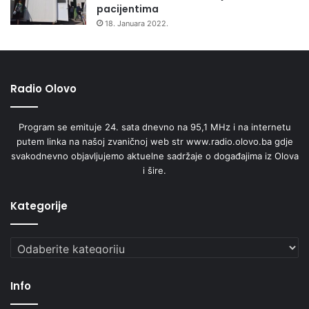
pacijentima
d
18. Januara 2022.
r
u
g
i
Radio Olovo
p
r
e
Program se emituje 24. sata dnevno na 95,1 MHz i na internetu
d
putem linka na našoj zvaničnoj web str www.radio.olovo.ba gdje
m
svakodnevno objavljujemo aktuelne sadržaje o događajima iz Olova
e
i šire.
t
i
Kategorije
Kategorije
Info