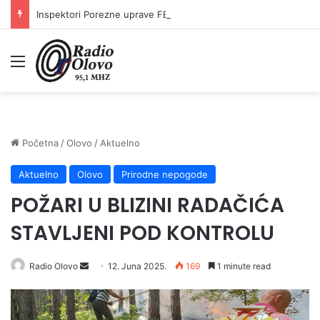
Inspektori Porezne uprave FBiH na području ZDK izvršili 24 inspekcijska nadzora
Meni
Početna
/
Olovo
/
Aktuelno
Aktuelno
Olovo
Prirodne nepogode
POŽARI U BLIZINI RADAČIĆA
STAVLJENI POD KONTROLU
Radio Olovo
S
12. Juna 2025.
169
1 minute read
e
n
d