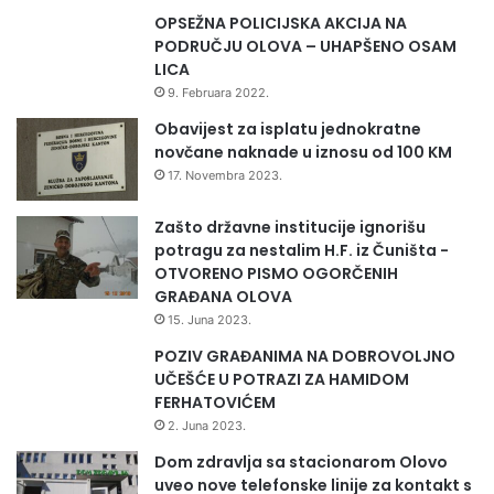
t
OPSEŽNA POLICIJSKA AKCIJA NA
r
PODRUČJU OLOVA – UHAPŠENO OSAM
e
LICA
n
9. Februara 2022.
o
o
Obavijest za isplatu jednokratne
r
novčane naknade u iznosu od 100 KM
u
17. Novembra 2023.
ž
j
Zašto državne institucije ignorišu
e
potragu za nestalim H.F. iz Čuništa -
,
OTVORENO PISMO OGORČENIH
e
GRAĐANA OLOVA
k
15. Juna 2023.
s
POZIV GRAĐANIMA NA DOBROVOLJNO
p
UČEŠĆE U POTRAZI ZA HAMIDOM
l
FERHATOVIĆEM
o
z
2. Juna 2023.
i
Dom zdravlja sa stacionarom Olovo
v
uveo nove telefonske linije za kontakt s
i