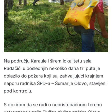
a
n
e
m
a
i
l
Na području Karaule i širem lokalitetu sela
Radačići u poslednjih nekoliko dana tri puta je
dolazilo do požara koji su, zahvaljujući krajnjem
naporu radnika ŠPD-a – Šumarije Olovo, stavljeni
pod kontrolu.
S obzirom da se radi o nepristupačnom terenu