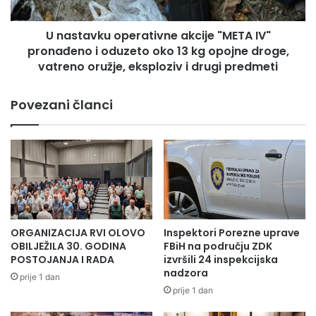
j
k
javni apel svima da u ovim toplim danima
a
u
"
U nastavku operativne akcije "META IV"
izbjegavaju paljenje vatre na otvorenom.
o
2
pronađeno i oduzeto oko 13 kg opojne droge,
p
Posljedice nemara mogu biti katastrofalne
0
e
vatreno oružje, eksploziv i drugi predmeti
posebno kada se radi o blizini materijalnih dobara
n
r
a
a
i šumskih kompleksa.
Povezani članci
j
t
b
i
o
v
l
n
j
e
i
a
h
k
"
c
–
i
ORGANIZACIJA RVI OLOVO
Inspektori Porezne uprave
p
j
OBILJEŽILA 30. GODINA
FBiH na području ZDK
r
e
POSTOJANJA I RADA
izvršili 24 inspekcijska
i
"
nadzora
prije 1 dan
z
M
prije 1 dan
n
E
a
T