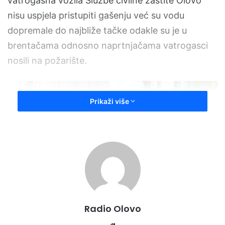
vatrogasna vozila Službe civilne zaštite Olovo
nisu uspjela pristupiti gašenju već su vodu
dopremale do najbliže tačke odakle su je u
brentačama
odnosno naprtnjačama vatrogasci
nosili na požarište.
Prikaži više
Radio Olovo