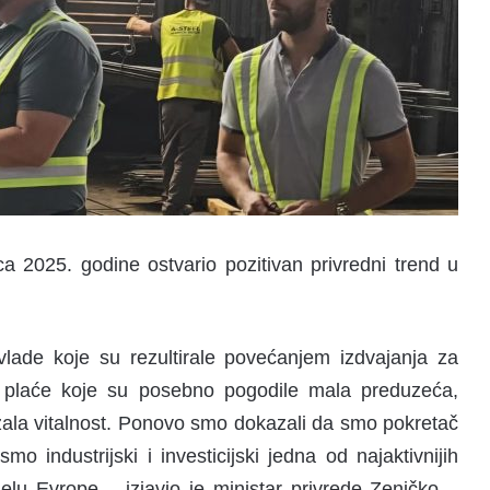
ca 2025. godine ostvario pozitivan privredni trend u
ade koje su rezultirale povećanjem izdvajanja za
a plaće koje su posebno pogodile mala preduzeća,
ala vitalnost. Ponovo smo dokazali da smo pokretač
o industrijski i investicijski jedna od najaktivnijih
lu Evrope – izjavio je ministar privrede Zeničko –