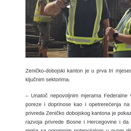
Zeničko-dobojski kanton je u prva tri mjese
ključnim sektorima.
– Unatoč nepovoljnim mjerama Federalne vl
poreze i doprinose kao i opetrerećenja n
privreda Zeničko dobojskog kantona je pokaz
razvoja privrede Bosne i Hercegovine i da sm
regija sa ogromnim potencijalom u ovom dije