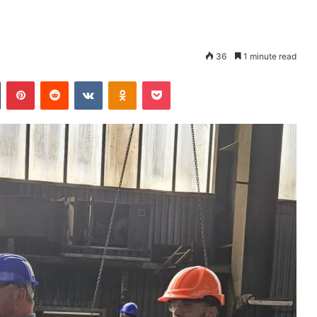
36
1 minute read
Tumblr
Pinterest
Reddit
VKontakte
Odnoklassniki
Pocket