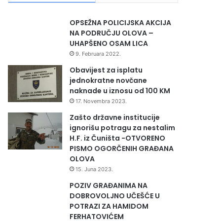
OPSEŽNA POLICIJSKA AKCIJA
NA PODRUČJU OLOVA –
UHAPŠENO OSAM LICA
9. Februara 2022.
Obavijest za isplatu
jednokratne novčane
naknade u iznosu od 100 KM
17. Novembra 2023.
Zašto državne institucije
ignorišu potragu za nestalim
H.F. iz Čuništa -OTVORENO
PISMO OGORČENIH GRAĐANA
OLOVA
15. Juna 2023.
POZIV GRAĐANIMA NA
DOBROVOLJNO UČEŠĆE U
POTRAZI ZA HAMIDOM
FERHATOVIĆEM