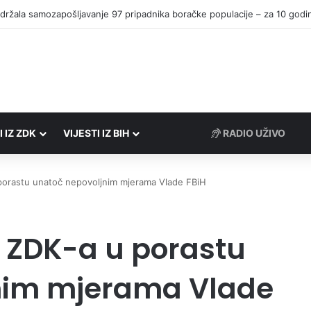
I IZ ZDK
VIJESTI IZ BIH
RADIO UŽIVO
 porastu unatoč nepovoljnim mjerama Vlade FBiH
a ZDK-a u porastu
nim mjerama Vlade