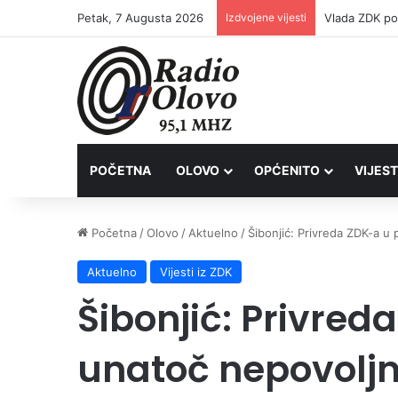
Petak, 7 Augusta 2026
Izdvojene vijesti
POČETNA
OLOVO
OPĆENITO
VIJEST
Početna
/
Olovo
/
Aktuelno
/
Šibonjić: Privreda ZDK-a u
Aktuelno
Vijesti iz ZDK
Šibonjić: Privred
unatoč nepovolj