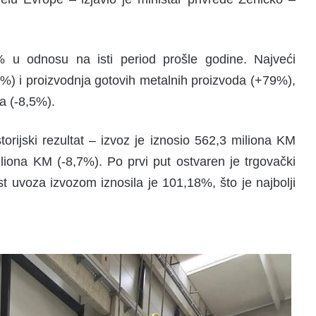
8% u odnosu na isti period prošle godine. Najveći
,7%) i proizvodnja gotovih metalnih proizvoda (+79%),
a (-8,5%).
torijski rezultat – izvoz je iznosio 562,3 miliona KM
iona KM (-8,7%). Po prvi put ostvaren je trgovački
st uvoza izvozom iznosila je 101,18%, što je najbolji