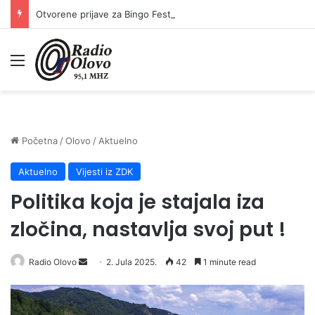
Otvorene prijave za Bingo Festival Fits: Odaberite outfit s omiljenim influencerom i zablistajte na Crvenom tepihu Sarajevo Film Festivala
Meni
Početna
/
Olovo
/
Aktuelno
Aktuelno
Vijesti iz ZDK
Politika koja je stajala iza
zločina, nastavlja svoj put !
Radio Olovo
S
2. Jula 2025.
42
1 minute read
e
n
d