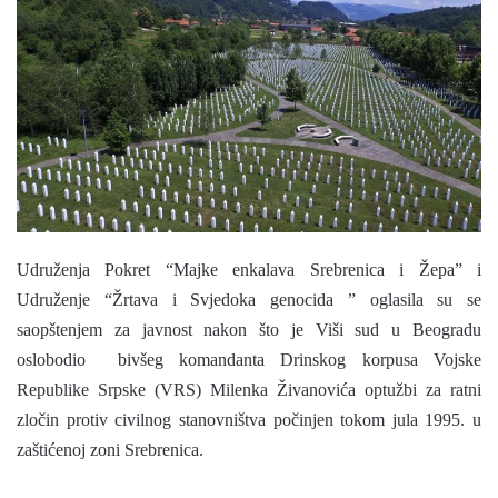
a
n
e
m
a
i
l
Udruženja Pokret “Majke enkalava Srebrenica i Žepa” i
Udruženje “Žrtava i Svjedoka genocida ” oglasila su se
saopštenjem za javnost nakon što je Viši sud u Beogradu
oslobodio bivšeg komandanta Drinskog korpusa Vojske
Republike Srpske (VRS) Milenka Živanovića optužbi za ratni
zločin protiv civilnog stanovništva počinjen tokom jula 1995. u
zaštićenoj zoni Srebrenica.