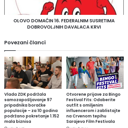
s
O
j
M
e
A
t
OLOVO DOMAĆIN 16. FEDERALNIM SUSRETIMA
Ć
i
DOBROVOLJNIH DAVALACA KRVI
I
Z
N
D
1
Povezani članci
K
6
:
.
R
F
a
E
z
D
g
E
o
R
v
A
o
L
Vlada ZDK podržala
Otvorene prijave za Bingo
r
N
samozapošljavanje 97
Festival Fits: Odaberite
i
I
pripadnika boračke
outfit s omiljenim
o
populacije – za 10 godina
influencerom i zablistajte
M
n
podržano pokretanje 1.152
na Crvenom tepihu
S
mala biznisa
Sarajevo Film Festivala
o
U
v