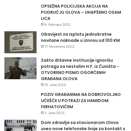
OPSEŽNA POLICIJSKA AKCIJA NA
PODRUČJU OLOVA – UHAPŠENO OSAM
LICA
9. Februara 2022.
Obavijest za isplatu jednokratne
novčane naknade u iznosu od 100 KM
17. Novembra 2023.
Zašto državne institucije ignorišu
potragu za nestalim H.F. iz Čuništa -
OTVORENO PISMO OGORČENIH
GRAĐANA OLOVA
15. Juna 2023.
POZIV GRAĐANIMA NA DOBROVOLJNO
UČEŠĆE U POTRAZI ZA HAMIDOM
FERHATOVIĆEM
2. Juna 2023.
Dom zdravlja sa stacionarom Olovo
uveo nove telefonske linije za kontakt s