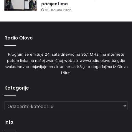
pacijentima
18. Januara 2022.
Radio Olovo
Program se emituje 24. sata dnevno na 95,1 MHz i na internetu
putem linka na našoj zvaničnoj web str www.radio.olovo.ba gdje
svakodnevno objavljujemo aktuelne sadržaje o događajima iz Olova
i šire.
Kategorije
Kategorije
Info