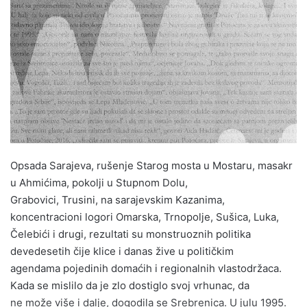
a
n
e
m
a
i
l
Opsada Sarajeva, rušenje Starog mosta u Mostaru, masakr
u Ahmićima, pokolji u Stupnom Dolu,
Grabovici, Trusini, na sarajevskim Kazanima,
koncentracioni logori Omarska, Trnopolje, Sušica, Luka,
Čelebići i drugi, rezultati su monstruoznih politika
devedesetih čije klice i danas žive u političkim
agendama pojedinih domaćih i regionalnih vlastodržaca.
Kada se mislilo da je zlo dostiglo svoj vrhunac, da
ne može više i dalje, dogodila se Srebrenica. U julu 1995.