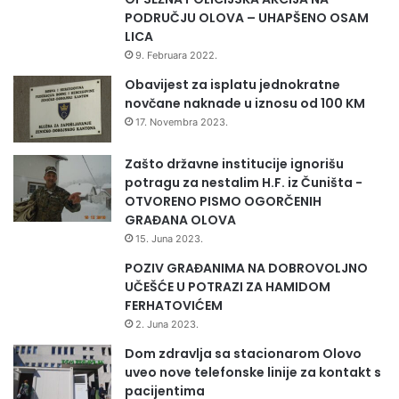
će biti koristan materijal u postizanju ovih namjera koje
i
PODRUČJU OLOVA – UHAPŠENO OSAM
Rezolucija donosi.
t
LICA
i
Udruženje za društvena istraživanja i komunikacije (UDIK)
9. Februara 2022.
i
pomaže post-jugoslovenskim društvima da uspostave
k
Obavijest za isplatu jednokratne
vladavinu prava iprihvate nasljeđe masovnog kršenja
u
novčane naknade u iznosu od 100 KM
ljudskih prava, kako bi se utvrdila krivična odgovornost za
l
17. Novembra 2023.
počinioce, zadovoljila pravda i onemogućilo ponavljanje
t
u
zločina. To je afirmacija vrijednosti otvorenog građanskog
Zašto državne institucije ignorišu
r
društva, sa jasno definiranim prioritetima upogledu
potragu za nestalim H.F. iz Čuništa -
i
OTVORENO PISMO OGORČENIH
promoviranja, zaštite ljudskih prava, i uključivanja mladih u
GRAĐANA OLOVA
društveno-političke procese kroz mirovni aktivizam.
15. Juna 2023.
POZIV GRAĐANIMA NA DOBROVOLJNO
U D I K
UČEŠĆE U POTRAZI ZA HAMIDOM
FERHATOVIĆEM
2. Juna 2023.
Dom zdravlja sa stacionarom Olovo
uveo nove telefonske linije za kontakt s
pacijentima