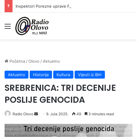
Inspektori Porezne uprave FBiH na području ZDK izvršili 24 inspekcijska nadzora
Meni
Početna
/
Olovo
/
Aktuelno
Aktuelno
Historija
Kultura
Vijesti iz BiH
SREBRENICA: TRI DECENIJE
POSLIJE GENOCIDA
Radio Olovo
S
9. Jula 2025.
49
3 minutes read
e
n
d