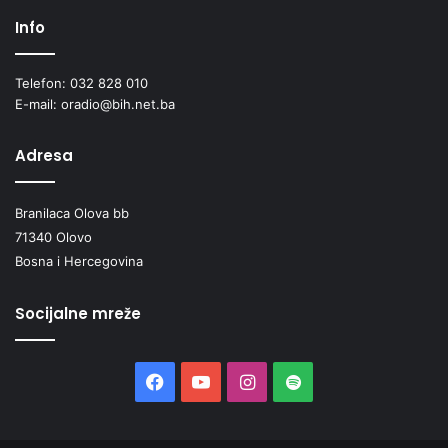
n
Info
s
k
o
Telefon: 032 828 010
m
E-mail: oradio@bih.net.ba
b
i
Adresa
l
a
n
Branilaca Olova bb
s
71340 Olovo
o
Bosna i Hercegovina
m
u
F
Socijalne mreže
B
i
H
Facebook
YouTube
Instagram
Spotify