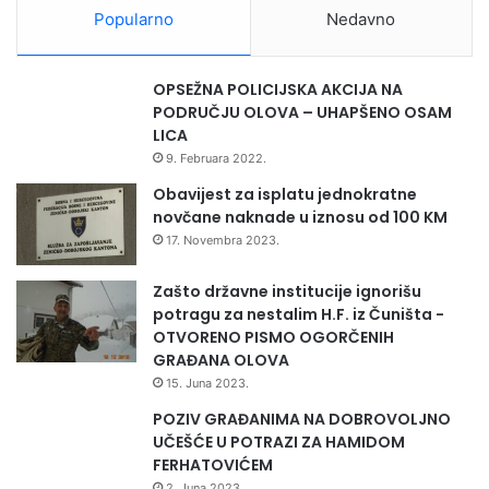
a
e
Popularno
Nedavno
z
k
a
a
p
OPSEŽNA POLICIJSKA AKCIJA NA
o
PODRUČJU OLOVA – UHAPŠENO OSAM
s
LICA
l
9. Februara 2022.
e
n
Obavijest za isplatu jednokratne
i
novčane naknade u iznosu od 100 KM
h
17. Novembra 2023.
i
i
Zašto državne institucije ignorišu
z
potragu za nestalim H.F. iz Čuništa -
v
OTVORENO PISMO OGORČENIH
o
GRAĐANA OLOVA
z
15. Juna 2023.
a
,
POZIV GRAĐANIMA NA DOBROVOLJNO
s
UČEŠĆE U POTRAZI ZA HAMIDOM
a
FERHATOVIĆEM
n
2. Juna 2023.