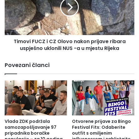
i
o
č
v
k
i
Ministarstvo za prostorno uređenje, promet i komunikacije
o
F
i zaštitu okoline
-
U
d
C
o
Timovi FUCZ i CZ Olovo nakon prijave ribara
Z
b
uspješno uklonili NUS -a u mjestu Rijeka
i
o
C
j
Z
Povezani članci
s
O
k
l
i
o
k
v
a
o
n
n
t
a
o
k
n
o
Vlada ZDK podržala
Otvorene prijave za Bingo
b
n
samozapošljavanje 97
Festival Fits: Odaberite
i
p
pripadnika boračke
outfit s omiljenim
l
r