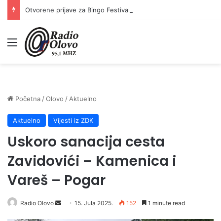
Otvorene prijave za Bingo Festival Fits: Odaberite outfit s omiljenim influencerom i zablistajte na Crvenom tepihu Sarajevo Film Festivala
Meni
Početna
/
Olovo
/
Aktuelno
Aktuelno
Vijesti iz ZDK
Uskoro sanacija cesta
Zavidovići – Kamenica i
Vareš – Pogar
Radio Olovo
S
15. Jula 2025.
152
1 minute read
e