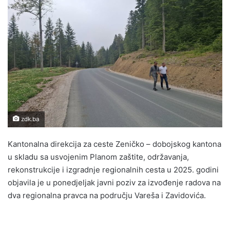
n
d
a
n
e
m
a
i
l
zdk.ba
Kantonalna direkcija za ceste Zeničko – dobojskog kantona
u skladu sa usvojenim Planom zaštite, održavanja,
rekonstrukcije i izgradnje regionalnih cesta u 2025. godini
objavila je u ponedjeljak javni poziv za izvođenje radova na
dva regionalna pravca na području Vareša i Zavidovića.