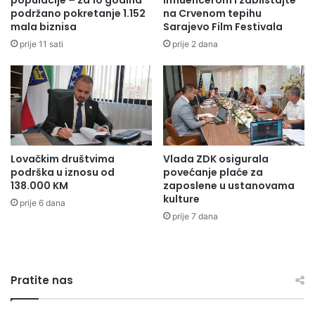
populacije – za 10 godina
influencerom i zablistajte
j
podržano pokretanje 1.152
na Crvenom tepihu
i
mala biznisa
Sarajevo Film Festivala
e
j
ž
a
prije 11 sati
prije 2 dana
i
v
s
e
n
r
a
i
ž
b
a
a
n
r
Lovačkim društvima
Vlada ZDK osigurala
r
a
podrška u iznosu od
povećanje plaće za
a
u
138.000 KM
zaposlene u ustanovama
s
s
kulture
prije 6 dana
t
p
prije 7 dana
i
j
n
e
d
š
u
n
s
Pratite nas
o
t
u
r
k