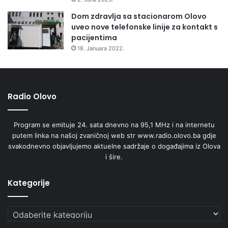
a
Dom zdravlja sa stacionarom Olovo
j
uveo nove telefonske linije za kontakt s
b
pacijentima
o
18. Januara 2022.
l
j
o
m
v
Radio Olovo
a
n
Program se emituje 24. sata dnevno na 95,1 MHz i na internetu
j
putem linka na našoj zvaničnoj web str www.radio.olovo.ba gdje
s
svakodnevno objavljujemo aktuelne sadržaje o događajima iz Olova
k
i šire.
o
t
r
Kategorije
g
o
Kategorije
v
i