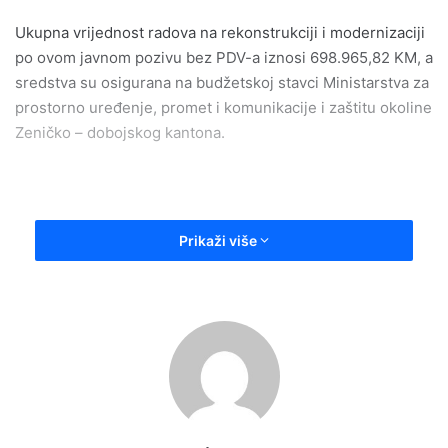
Ukupna vrijednost radova na rekonstrukciji i modernizaciji
po ovom javnom pozivu bez PDV-a iznosi 698.965,82 KM, a
sredstva su osigurana na budžetskoj stavci Ministarstva za
prostorno uređenje, promet i komunikacije i zaštitu okoline
Zeničko – dobojskog kantona.
– U sanaciju kolovoza regionalne ceste R444 Vareš –
Prikaži više
Pogar ove godine bit će utrošeno 442.555,56 KM plus
PDV, dok je za sanaciju regionalne ceste R466 Zavidovići –
Kamenica javnim pozivom opredijeljeno 256.410,26 KM
bez PDV-a. Ranije je objavljen poziv i za sanaciju mosta na
rijeci Gostović u istoimenom naselju na regionalnom
pravcu Zavidovići – Kamenica vrijedan 200.000 KM. Iz
redovnog održavanja isto tako ćemo značajna sredstva
utrošiti u sanaciju ovog putnog pravca čime nastavljamo