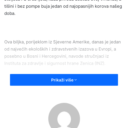
tišini i bez pompe buja jedan od najopasnijih korova našeg
doba.
Ova biljka, porijeklom iz Sjeverne Amerike, danas je jedan
od najvećih ekoloških i zdravstvenih izazova u Evropi, a
posebno u Bosni i Hercegovini, navode stručnjaci iz
Instituta za zdravlje i sigurnost hrane Zenica (INZ).
Prikaži više
Neprijatelj iz sjenke: Šta je ambrozija i gdje se širi?
Ambrozija (poznata i kao fazanuša, limundžik, partizanka)
je jednogodišnja biljka visine od jednog metra do metra i