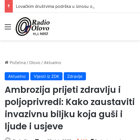
Lovačkim društvima podrška u iznosu od 138.000 KM
Meni
Početna
/
Olovo
/
Aktuelno
Aktuelno
Vijesti iz ZDK
Zdravlje
Ambrozija prijeti zdravlju i
poljoprivredi: Kako zaustaviti
invazivnu biljku koja guši i
ljude i usjeve