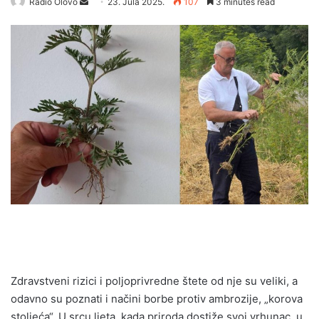
Radio Olovo
S
23. Jula 2025.
107
3 minutes read
e
n
d
a
n
e
m
a
i
l
Zdravstveni rizici i poljoprivredne štete od nje su veliki, a
odavno su poznati i načini borbe protiv ambrozije, „korova
stoljeća“. U srcu ljeta, kada priroda dostiže svoj vrhunac, u