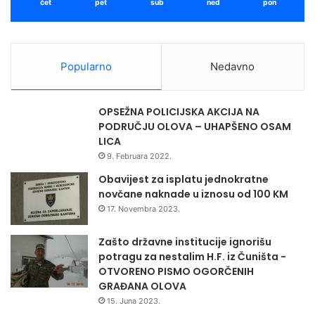
čet
pet
sub
ned
pon
poljoprivredna proizvodnja već trpi pod pritiscima
e
klimatskih promjena. Borba protiv ambrozije nije
š
jednostavna niti jednokratna. Uspjeh se može postići
n
o
jedino integrisanim pristupom – mehaničkim,
Popularno
Nedavno
r
agrotehničkim i hemijskim mjerama.
a
s
OPSEŽNA POLICIJSKA AKCIJA NA
v
PODRUČJU OLOVA – UHAPŠENO OSAM
i
LICA
j
9. Februara 2022.
e
t
Obavijest za isplatu jednokratne
l
novčane naknade u iznosu od 100 KM
i
17. Novembra 2023.
l
a
Zašto državne institucije ignorišu
t
potragu za nestalim H.F. iz Čuništa -
e
OTVORENO PISMO OGORČENIH
š
GRAĐANA OLOVA
k
15. Juna 2023.
u