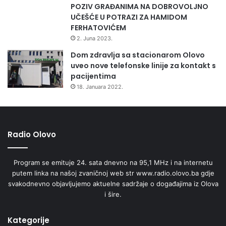
POZIV GRAĐANIMA NA DOBROVOLJNO
k
UČEŠĆE U POTRAZI ZA HAMIDOM
r
FERHATOVIĆEM
a
đ
2. Juna 2023.
u
Dom zdravlja sa stacionarom Olovo
u
uveo nove telefonske linije za kontakt s
k
pacijentima
o
18. Januara 2022.
j
o
j
j
Radio Olovo
e
o
– Na manjim površinama najefikasnije je čupanje biljke iz
t
korijena dok je mlada, posebno nakon kiše. U urbanim
Program se emituje 24. sata dnevno na 95,1 MHz i na internetu
u
putem linka na našoj zvaničnoj web str www.radio.olovo.ba gdje
zonama, oko škola, bolnica i vrtića, nužno je pravovremeno
đ
svakodnevno objavljujemo aktuelne sadržaje o događajima iz Olova
e
košenje – obavezno prije nego biljka procvjeta. Ako se kosi
i šire.
n
previsoko, iz donjih pupoljaka može izrasti nova, još
v
snažnija generacija. Višestruko košenje tokom sezone
e
Kategorije
ključno je za uspjeh, dodaje Velić.