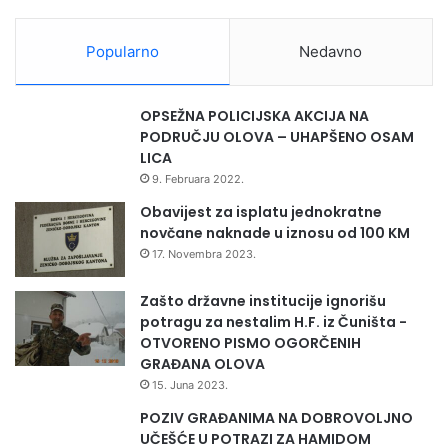
septembra na Kamberovića polju u Zenici. Prošle godine u
okviru ZEPS-a nastupilo je više od 1.200 brendova, a
Popularno
Nedavno
organizovano je više od 1.000 B2B susreta. Dogovoreno je
i potpisano oko 300 poslovnih ugovora, a ove godine
OPSEŽNA POLICIJSKA AKCIJA NA
poduzeti su dodatni napori da ih bude još i više.
PODRUČJU OLOVA – UHAPŠENO OSAM
LICA
9. Februara 2022.
Obavijest za isplatu jednokratne
Prijavu na ovogodišnji ZEPS moguće je izvršiti digitalno na
novčane naknade u iznosu od 100 KM
linku:
https://zeps.ba/prijavni-obrasci/
17. Novembra 2023.
Registracija i besplatno korištenje B2B platforme dostpuno
Zašto državne institucije ignorišu
je na linku:
https://b2b.zeps.ba
.
potragu za nestalim H.F. iz Čuništa -
OTVORENO PISMO OGORČENIH
GRAĐANA OLOVA
15. Juna 2023.
POZIV GRAĐANIMA NA DOBROVOLJNO
UČEŠĆE U POTRAZI ZA HAMIDOM