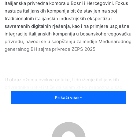
Italijanska privredna komora u Bosni i Hercegovini. Fokus
nastupa italijanskih kompanija bit će stavljen na spoj
tradicionalnih italijanskih industrijskih ekspertiza i
savremenih digitalnih rješenja, kao i na primjere uspješne
integracije italijanskih kompanija u bosanskohercegovačku
privredu, navodi se u saopštenju za medije Međunarodnog
generalnog BH sajma privrede ZEPS 2025.
U obrazloženju ovakve odluke, Udruženje italijanskih
privrednika u BiH ističe da sajam ZEPS prepoznaju kao
jedan od najvažnijih međunarodnih privrednih događaja u
Prikaži više
Bosni i Hercegovini, kao značajnu regionalnu platformu
koja pruža konkretne mogućnosti za umrežavanje,
prezentaciju i poslovnu saradnju.