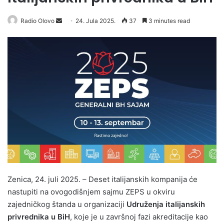
Radio Olovo
S
24. Jula 2025.
37
3 minutes read
e
n
d
a
n
e
m
a
i
l
Zenica, 24. juli 2025. – Deset italijanskih kompanija će
nastupiti na ovogodišnjem sajmu ZEPS u okviru
zajedničkog štanda u organizaciji
Udruženja italijanskih
privrednika u BiH
, koje je u završnoj fazi akreditacije kao