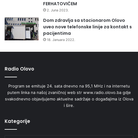
FERHATOVIĆEM
2. Juna 2023.
Dom zdravlja sa stacionarom Olovo
ZEPS 2025
uveo nove telefonske linije za kontakt s
pacijentima
RASTIMO ZAJEDNO!
18. Januara 2022.
Radio Olovo
PROJEKAT SUFINANSIRAN SREDSTVIMA VLADE
Program se emituje 24. sata dnevno na 95,1 MHz i na internetu
FEDERACIJE BOSNE I HERCEGOVINE
putem linka na našoj zvaničnoj web str www.radio.olovo.ba gdje
svakodnevno objavljujemo aktuelne sadržaje o događajima iz Olova
i šire.
Federalno ministarstvo razvoja, poduzetništva i obrta
Kategorije
PLATINASTI SPONZOR SAJMA
Istanbul Chamber of Commerce / Istanbulska privredna