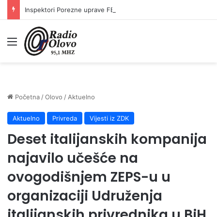
Inspektori Porezne uprave FBiH na području ZDK izvršili 24 inspekcijska nadzora
Meni
Početna
/
Olovo
/
Aktuelno
Aktuelno
Privreda
Vijesti iz ZDK
Deset italijanskih kompanija
najavilo učešće na
ovogodišnjem ZEPS-u u
organizaciji Udruženja
italijanskih privrednika u BiH