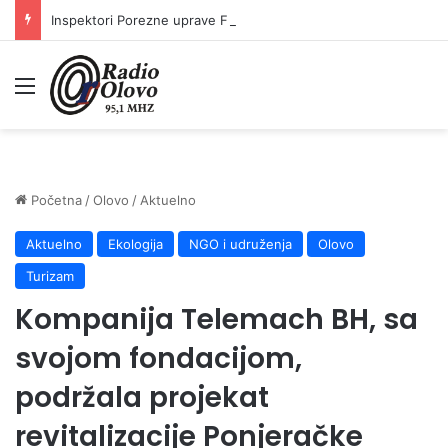
Inspektori Porezne uprave FBiH na području ZDK izvršili 24 inspekcijska nadzora
Meni
Početna
/
Olovo
/
Aktuelno
Aktuelno
Ekologija
NGO i udruženja
Olovo
Turizam
Kompanija Telemach BH, sa
svojom fondacijom,
podržala projekat
revitalizacije Ponjeračke