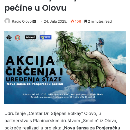
pećine u Olovu
Radio Olovo
S
24. Jula 2025.
106
2 minutes read
e
n
d
a
n
e
m
a
i
l
Udruženje „Centar Dr. Stjepan Bolkay“ Olovo, u
partnerstvu s Planinarskim društvom „Smolin“ iz Olova,
pokreće realizaciju projekta
„Nova šansa za Ponjeračku