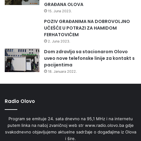
o
GRAĐANA OLOVA
r
15. Juna 2023.
m
a
POZIV GRAĐANIMA NA DOBROVOLJNO
c
UČEŠĆE U POTRAZI ZA HAMIDOM
i
FERHATOVIĆEM
j
2. Juna 2023.
a
Dom zdravlja sa stacionarom Olovo
o
uveo nove telefonske linije za kontakt s
d
pacijentima
r
18. Januara 2022.
u
š
t
v
e
Radio Olovo
n
i
Program se emituje 24. sata dnevno na 95,1 MHz i na internetu
m
putem linka na našoj zvaničnoj web str www.radio.olovo.ba gdje
i
svakodnevno objavljujemo aktuelne sadržaje o događajima iz Olova
e
i šire.
k