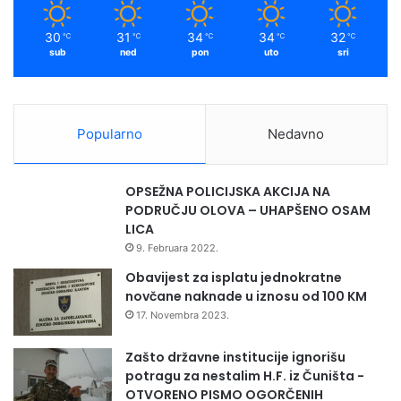
d
m
t
30
31
34
34
32
℃
℃
℃
℃
℃
r
sub
ned
pon
uto
sri
e
n
u
t
Telemach BH
, kroz Program regionalnih grantova
Popularno
Nedavno
n
Telemach fondacije
, doprinosi jačanju kapaciteta
o
organizacija koje su pokretači pozitivnih promjena u
d
OPSEŽNA POLICIJSKA AKCIJA NA
o
manjim zajednicama. Kroz finansijsku podršku i
PODRUČJU OLOVA – UHAPŠENO OSAM
s
mentorstvo, pruža im se prilika da ostvare održive
LICA
t
rezultate i poboljšaju kvalitet života lokalnog stanovništva
9. Februara 2022.
u
u oblastima edukacije i zaštite okoliša.
p
Obavijest za isplatu jednokratne
n
novčane naknade u iznosu od 100 KM
i
17. Novembra 2023.
h
i
Zašto državne institucije ignorišu
n
potragu za nestalim H.F. iz Čuništa -
f
OTVORENO PISMO OGORČENIH