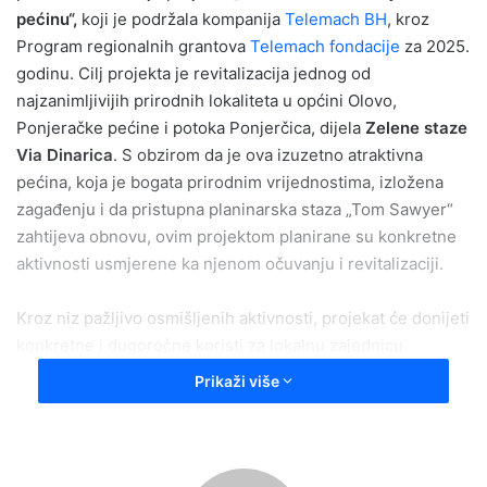
pećinu“
,
koji je podržala kompanija
Telemach BH
, kroz
Program regionalnih grantova
Telemach fondacije
za 2025.
godinu. Cilj projekta je revitalizacija jednog od
najzanimljivijih prirodnih lokaliteta u općini Olovo,
Ponjeračke pećine i potoka Ponjerčica, dijela
Zelene staze
Via Dinarica
. S obzirom da je ova izuzetno atraktivna
pećina, koja je bogata prirodnim vrijednostima, izložena
zagađenju i da pristupna planinarska staza „Tom Sawyer“
zahtijeva obnovu, ovim projektom planirane su konkretne
aktivnosti usmjerene ka njenom očuvanju i revitalizaciji.
Kroz niz pažljivo osmišljenih aktivnosti, projekat će donijeti
konkretne i dugoročne koristi za lokalnu zajednicu.
Planirano je uklanjanje otpada iz pećine i potoka, obnova i
Prikaži više
dodatno označavanje planinarskih staza, zamjena dotrajale
sigurnosne opreme, kao i postavljanje informativnih tabli
koje će obogatiti iskustvo posjetilaca. Poseban segment
čine edukativne radionice za učenike osnovnih škola, kroz