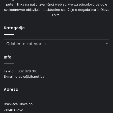
putem linka na našoj zvaničnoj web str www.radio.olovo.ba gdje
k
svakodnevno objavljujemo aktuelne sadržaje o događajima iz Olova
t
i šire.
i
m
a
Kategorije
p
i
Kategorije
t
a
n
Info
j
a
r
Telefon: 032 828 010
a
E-mail: oradio@bih.net.ba
n
j
Adresa
i
v
i
Branilaca Olova bb
h
71340 Olovo
g