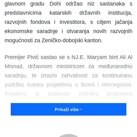
glavnom gradu Dohi održao niz sastanaka s
predstavnicima katarskih državnih institucija,
razvojnih fondova i investitora, s ciljem jačanja
ekonomske saradnje i otvaranja novih razvojnih
mogućnosti za Zeničko-dobojski kanton.
Premijer Pivić sastao se s NJ.E. Maryam bint Ali Al
Misnad, državnom ministricom za međunarodnu
saradnju, te izrazio zahvalnost za kontinuiranu
podršku Katara projektima u Bosni i Hercegovini.
Posebno je istaknuta podrška projektima
poboljšanja sistema vodosnabdijevanja u općini
Prikaži više
Breza, koja je dio Zeničko-dobojskog kantona.
Također se sastao s NJ.E. Fahadom bin Hamadom