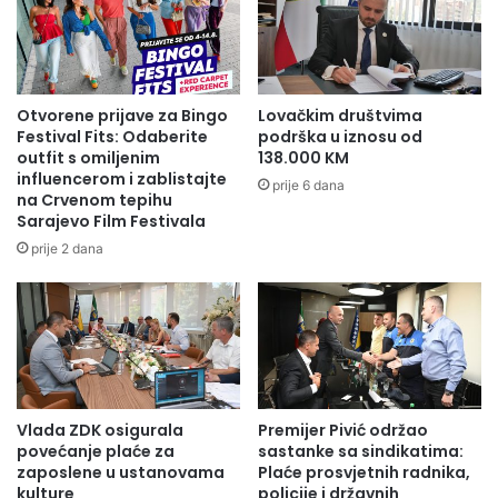
a
Breza iz našeg kantona dio ovog važnog projekta
č
c
k
koji će direktno poboljšati kvalitet života naših
i
a
j
građana – izjavio je premijer Pivić.
p
u
i
Otvorene prijave za Bingo
Lovačkim društvima
s
t
Festival Fits: Odaberite
podrška u iznosu od
U okviru posjete, premijer je predstavio i strateške
v
a
outfit s omiljenim
138.000 KM
e
razvojne projekte Zeničko-dobojskog kantona, među
n
influencerom i zablistajte
prije 6 dana
o
na Crvenom tepihu
j
kojima se posebno izdvaja projekat izgradnje nove
b
Sarajevo Film Festivala
a
Kantonalne bolnice Zenica. Radi se o investiciji
u
Z
prije 2 dana
h
D
većoj od 300 miliona eura, koja predviđa izgradnju
v
K
savremene zdravstvene ustanove kapaciteta preko
a
:
t
800 kreveta.
1
n
5
e
0
a
.
Vlada ZDK osigurala
Premijer Pivić održao
n
0
povećanje plaće za
sastanke sa sindikatima:
a
0
zaposlene u ustanovama
Plaće prosvjetnih radnika,
l
0
kulture
policije i državnih
i