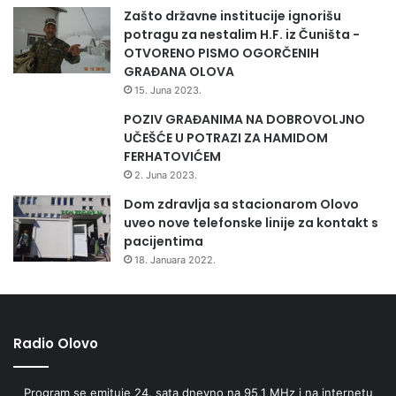
š
a
Zašto državne institucije ignorišu
t
potragu za nestalim H.F. iz Čuništa -
v
OTVORENO PISMO OGORČENIH
e
GRAĐANA OLOVA
n
15. Juna 2023.
i
POZIV GRAĐANIMA NA DOBROVOLJNO
m
UČEŠĆE U POTRAZI ZA HAMIDOM
i
FERHATOVIĆEM
e
k
2. Juna 2023.
o
Dom zdravlja sa stacionarom Olovo
n
uveo nove telefonske linije za kontakt s
o
pacijentima
m
18. Januara 2022.
s
k
i
m
a
Radio Olovo
s
p
Program se emituje 24. sata dnevno na 95,1 MHz i na internetu
e