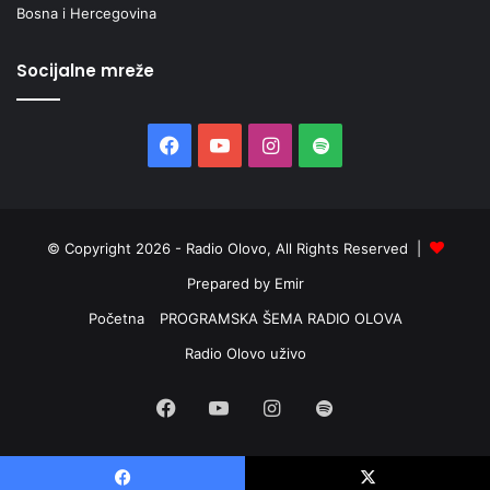
Bosna i Hercegovina
r
u
p
Socijalne mreže
a
ž
e
Facebook
YouTube
Instagram
Spotify
n
a
© Copyright 2026 - Radio Olovo, All Rights Reserved |
Prepared by Emir
Početna
PROGRAMSKA ŠEMA RADIO OLOVA
Radio Olovo uživo
Facebook
YouTube
Instagram
Spotify