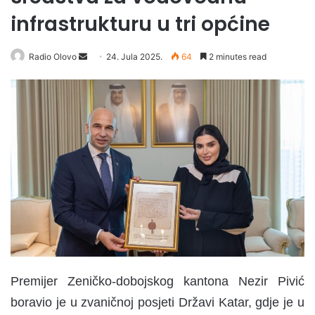
infrastrukturu u tri općine
Radio Olovo
S
24. Jula 2025.
64
2 minutes read
e
n
d
a
n
e
m
a
i
l
Premijer Zeničko-dobojskog kantona Nezir Pivić
boravio je u zvaničnoj posjeti Državi Katar, gdje je u