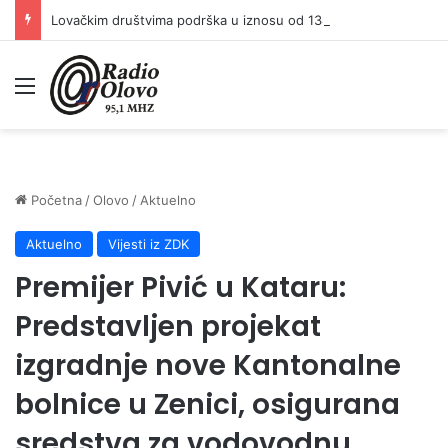
Lovačkim društvima podrška u iznosu od 138.000 KM
Meni
Početna
/
Olovo
/
Aktuelno
Aktuelno
Vijesti iz ZDK
Premijer Pivić u Kataru:
Predstavljen projekat
izgradnje nove Kantonalne
bolnice u Zenici, osigurana
sredstva za vodovodnu