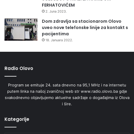
FERHATOVIĆEM
e
2. Juna 2023.
Dom zdravlja sa stacionarom Olovo
uveo nove telefonske linije za kontakt s
pacijentima
18. Januara 2022.
Radio Olovo
Program se emituje 24. sata dnevno na 95,1 MHz i na internetu
putem linka na našoj zvaničnoj web str www.radio.olovo.ba gdje
svakodnevno objavljujemo aktuelne sadržaje o događajima iz Olova
i šire.
Kategorije