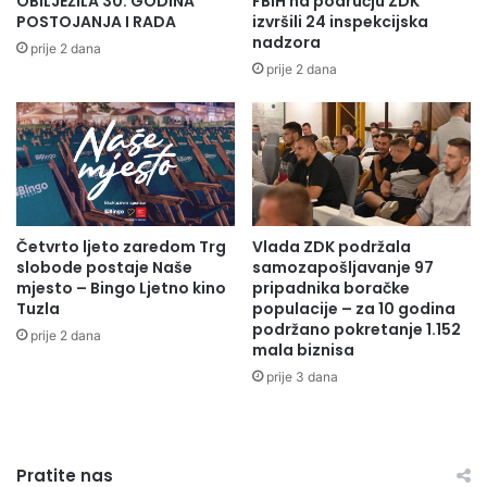
OBILJEŽILA 30. GODINA
FBiH na području ZDK
i
o
POSTOJANJA I RADA
izvršili 24 inspekcijska
Merisa Kaljanac, dipl.oecc.
O
r
nadzora
prije 2 dana
l
m
prije 2 dana
o
Radio Olovo /A.M
i
v
r
o
a
:
n
P
j
o
a
d
i
r
Četvrto ljeto zaredom Trg
Vlada ZDK podržala
d
slobode postaje Naše
samozapošljavanje 97
š
o
mjesto – Bingo Ljetno kino
pripadnika boračke
k
l
Tuzla
populacije – za 10 godina
a
a
podržano pokretanje 1.152
v
prije 2 dana
s
mala biznisa
a
k
prije 3 dana
ž
a
n
1
i
.
m
S
i
Pratite nas
a