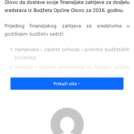
Olovo da dostave svoje finansijske zahtjeve za dodjelu
sredstava iz Budžeta Općine Olovo za 2026. godinu.
Prijedlog finansijskog zahtjeva za sredstvima u
godišnjem budžetu sadrži:
namjenske i vlastite prihode i primitke budžetskih
korisnika;
rashode i izdatke predviđene za fiskalnu godinu
razvrstane po budžetskim klasifikacijama,
uključujući programsku i ekonomsku klasifikaciju
Prikaži više
na nivou analitičkog konta;
planirani broj radnih mjesta i strukturu zaposlenika
za koje se traže budžetska sredstva u skladu sa
smjernicama, zakonima i podzakonskim aktima;
prijedlog plana nabavke stalnih sredstava;