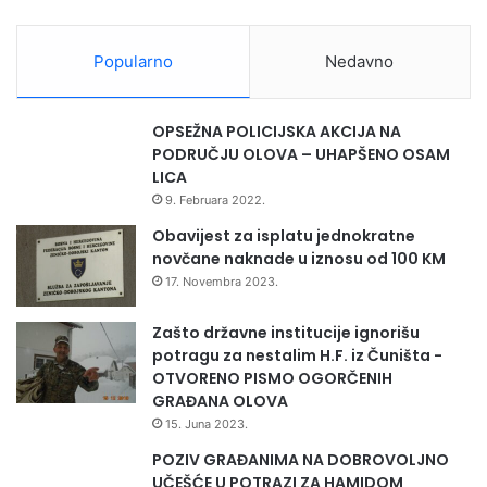
t
i
a
m
l
Popularno
Nedavno
a
j
o
n
OPSEŽNA POLICIJSKA AKCIJA NA
a
PODRUČJU OLOVA – UHAPŠENO OSAM
n
LICA
a
9. Februara 2022.
o
l
Obavijest za isplatu jednokratne
o
novčane naknade u iznosu od 100 KM
v
17. Novembra 2023.
s
k
Zašto državne institucije ignorišu
o
potragu za nestalim H.F. iz Čuništa -
r
OTVORENO PISMO OGORČENIH
a
GRAĐANA OLOVA
t
15. Juna 2023.
i
POZIV GRAĐANIMA NA DOBROVOLJNO
š
UČEŠĆE U POTRAZI ZA HAMIDOM
t