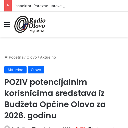
Inspektori Porezne uprave FBiH na području ZDK izvršili 24 inspekcijska nadzora
Meni
Početna
/
Olovo
/
Aktuelno
Aktuelno
Olovo
POZIV potencijalnim
korisnicima sredstava iz
Budžeta Općine Olovo za
2026. godinu