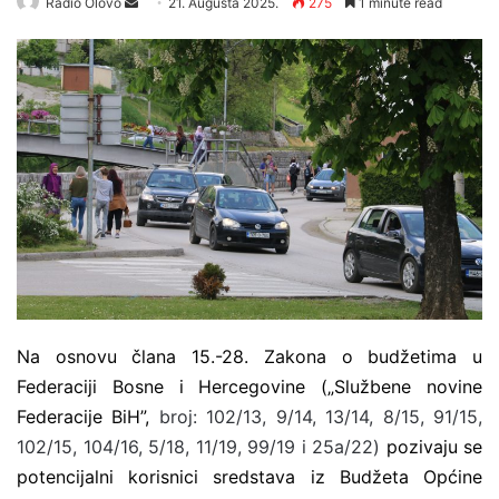
Radio Olovo
S
21. Augusta 2025.
275
1 minute read
e
n
d
a
n
e
m
a
i
l
Na osnovu člana 15.-28. Zakona o budžetima u
Federaciji Bosne i Hercegovine („Službene novine
Federacije BiH”,
broj: 102/13, 9/14, 13/14, 8/15, 91/15,
102/15, 104/16,
5/18, 11/19, 99/19 i 25a/22
)
pozivaju se
potencijalni korisnici sredstava iz Budžeta Općine