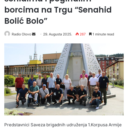
borcima na Trgu “Senahid
Bolić Bolo”
Radio Olovo
S
29. Augusta 2025.
267
1 minute read
e
n
d
a
n
e
m
a
i
l
Predstavnici Saveza brigadnih udruženja 1.Korpusa Armije