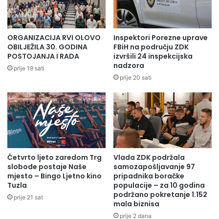
d
a
Završna manifestacija obilježavanja godišnjice Korpusa je
a
s
svečana akademija u multimedijalnoj sali Memorijalnog
v
v
centra u Sarajevu u 19.00 sati 1.septembra 2025.godine.
a
e
ORGANIZACIJA RVI OLOVO
Inspektori Porezne uprave
j
o
OBILJEŽILA 30. GODINA
FBiH na području ZDK
u
s
POSTOJANJA I RADA
izvršili 24 inspekcijska
ć
n
nadzora
prije 19 sati
e
o
prije 20 sati
g
v
H
c
u
e
s
u
k
Z
i
D
ć
K
a
Četvrto ljeto zaredom Trg
Vlada ZDK podržala
:
slobode postaje Naše
samozapošljavanje 97
z
P
mjesto – Bingo Ljetno kino
pripadnika boračke
a
r
Tuzla
populacije – za 10 godina
D
e
podržano pokretanje 1.152
a
prije 21 sat
m
mala biznisa
n
i
prije 2 dana
K
j