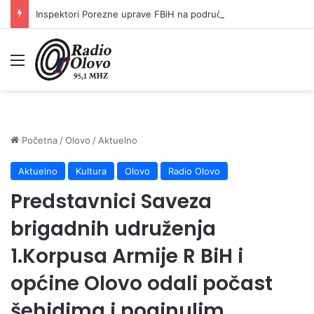
Inspektori Porezne uprave FBiH na području ZDK izvršili 24 inspekcijska nadzora
Meni
Početna
/
Olovo
/
Aktuelno
Aktuelno
Kultura
Olovo
Radio Olovo
Predstavnici Saveza
brigadnih udruženja
1.Korpusa Armije R BiH i
općine Olovo odali počast
šehidima i poginulim