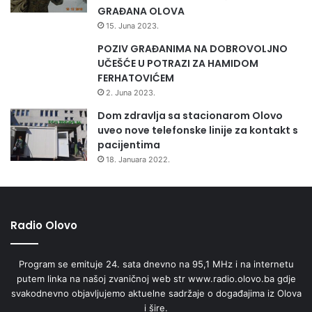
u
GRAĐANA OLOVA
p
15. Juna 2023.
r
POZIV GRAĐANIMA NA DOBROVOLJNO
v
UČEŠĆE U POTRAZI ZA HAMIDOM
a
FERHATOVIĆEM
č
i
2. Juna 2023.
ć
Dom zdravlja sa stacionarom Olovo
i
uveo nove telefonske linije za kontakt s
m
pacijentima
a
18. Januara 2022.
Radio Olovo
Program se emituje 24. sata dnevno na 95,1 MHz i na internetu
putem linka na našoj zvaničnoj web str www.radio.olovo.ba gdje
svakodnevno objavljujemo aktuelne sadržaje o događajima iz Olova
i šire.