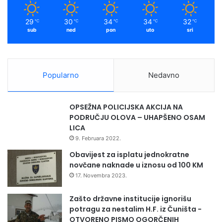
a
m
p
29
30
34
34
32
℃
℃
℃
℃
℃
o
sub
ned
pon
uto
sri
ž
e
l
j
Popularno
Nedavno
e
l
i
OPSEŽNA POLICIJSKA AKCIJA NA
d
PODRUČJU OLOVA – UHAPŠENO OSAM
o
LICA
b
9. Februara 2022.
r
o
Obavijest za isplatu jednokratne
d
novčane naknade u iznosu od 100 KM
o
17. Novembra 2023.
š
l
Zašto državne institucije ignorišu
i
potragu za nestalim H.F. iz Čuništa -
c
OTVORENO PISMO OGORČENIH