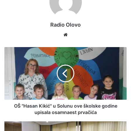
Radio Olovo
We
bsi
te
O
Š
"
H
a
s
a
n
K
_autotone
i
OŠ "Hasan Kikić" u Solunu ove školske godine
k
upisala osamnaest prvačića
Po programu zapošljavanja odobreno je 12
i
ć
aplikacija dostavljenih na javni poziv, a po programu
V
"
l