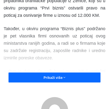
pripadnika branilačke populacije iz Zenice, koji su u
okviru programa “Prvi biznis” ostvarili pravo na
poticaj za osnivanje firme u iznosu od 12.000 KM.
Također, u okviru programa “Biznis plus” podržano
je pet vlasnika firmi osnovanih uz poticaj ovog
ministarstva ranijih godina, a radi se o firmama koje
su zadržale registraciju, zaposlile radnike i uredno
izmirile poreske obaveze.
– Ovo je dokaz da naši borci mogu biti i uspješni
Prikaži više
privrednici i svojim radom osigurati egzistenciju za
sebe i porodicu. Oni ne traže ništa osim podrške i
uvažavanja spram onoga što su dali u protekloj
agresiji na našu domovinu – rekao je ministar
Sirovica.