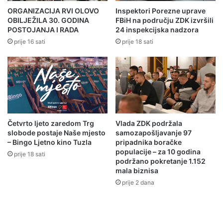
n
i
ORGANIZACIJA RVI OLOVO
Inspektori Porezne uprave
e
š
OBILJEŽILA 30. GODINA
FBiH na području ZDK izvršili
u
n
POSTOJANJA I RADA
24 inspekcijska nadzora
p
j
prije 16 sati
prije 18 sati
i
e
s
i
a
z
l
v
a
j
o
e
s
š
a
t
Četvrto ljeto zaredom Trg
Vlada ZDK podržala
m
a
slobode postaje Naše mjesto
samozapošljavanje 97
n
– Bingo Ljetno kino Tuzla
pripadnika boračke
j
populacije – za 10 godina
a
e
prije 18 sati
podržano pokretanje 1.152
e
,
mala biznisa
s
i
prije 2 dana
t
m
p
e
r
n
v
o