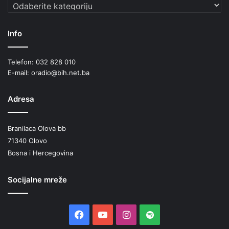
Kategorije
a
p
o
Info
d
r
š
Telefon: 032 828 010
k
E-mail: oradio@bih.net.ba
a
u
Adresa
d
r
u
Branilaca Olova bb
ž
71340 Olovo
e
Bosna i Hercegovina
n
j
u
Socijalne mreže
S
r
c
Facebook
YouTube
Instagram
Spotify
e
z