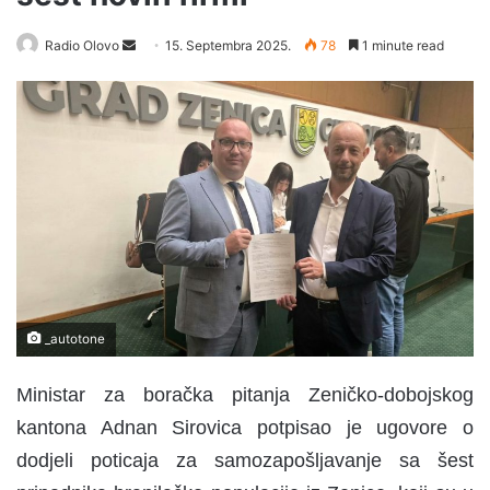
Radio Olovo
S
15. Septembra 2025.
78
1 minute read
e
n
d
a
n
e
m
a
i
l
_autotone
Ministar za boračka pitanja Zeničko-dobojskog
kantona Adnan Sirovica potpisao je ugovore o
dodjeli poticaja za samozapošljavanje sa šest