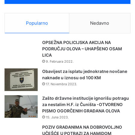
d
o
b
Popularno
Nedavno
r
i
l
OPSEŽNA POLICIJSKA AKCIJA NA
a
PODRUČJU OLOVA – UHAPŠENO OSAM
s
LICA
r
9. Februara 2022.
e
d
Obavijest za isplatu jednokratne novčane
s
naknade u iznosu od 100 KM
t
17. Novembra 2023.
v
a
Zašto državne institucije ignorišu potragu
p
za nestalim H.F. iz Čuništa -OTVORENO
o
PISMO OGORČENIH GRAĐANA OLOVA
d
15. Juna 2023.
r
š
POZIV GRAĐANIMA NA DOBROVOLJNO
k
UČEŠĆE U POTRAZI ZA HAMIDOM