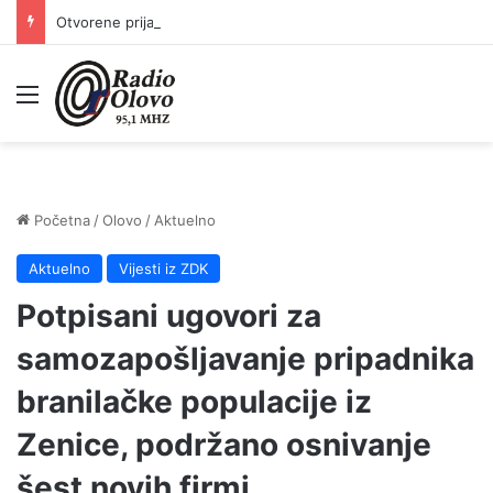
Otvorene prijave za Bingo Festival Fits: Odaberite outfit s omiljenim influencerom i zablistajte na Crvenom tepihu Sarajevo Film Festivala
Meni
Početna
/
Olovo
/
Aktuelno
Aktuelno
Vijesti iz ZDK
Potpisani ugovori za
samozapošljavanje pripadnika
branilačke populacije iz
Zenice, podržano osnivanje
šest novih firmi