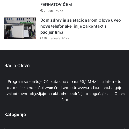
e
FERHATOVIĆEM
o
2. Juna 2023.
d
Dom zdravlja sa stacionarom Olovo uveo
r
nove telefonske linije za kontakt s
ž
pacijentima
i
18. Januara 2022.
v
o
m
p
o
Radio Olovo
v
r
Program se emituje 24. sata dnevno na 95,1 MHz i na internetu
a
putem linka na našoj zvaničnoj web str www.radio.olovo.ba gdje
t
svakodnevno objavljujemo aktuelne sadržaje o događajima iz Olova
k
i šire.
u
:
P
Kategorije
u
n