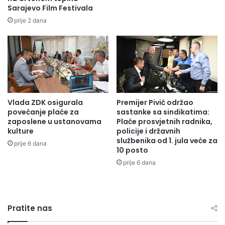
Sarajevo Film Festivala
s
e
t
m
prije 2 dana
a
e
c
n
i
t
j
a
i
c
"
i
D
j
Vlada ZDK osigurala
Premijer Pivić održao
a
i
povećanje plaće za
sastanke sa sindikatima:
n
Z
zaposlene u ustanovama
Plaće prosvjetnih radnika,
i
a
kulture
policije i državnih
p
k
službenika od 1. jula veće za
prije 6 dana
o
o
10 posto
b
n
prije 6 dana
j
a
e
o
d
z
e
a
Pratite nas
,
š
d
t