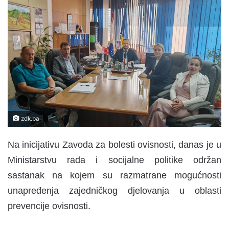
n
d
a
n
e
m
a
i
l
zdk.ba
Na inicijativu Zavoda za bolesti ovisnosti, danas je u
Ministarstvu rada i socijalne politike održan
sastanak na kojem su razmatrane mogućnosti
unapređenja zajedničkog djelovanja u oblasti
prevencije ovisnosti.