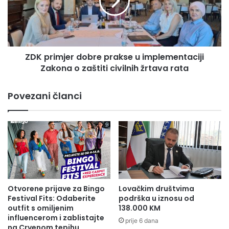
v
r
i
i
c
m
a
j
p
e
r
ZDK primjer dobre prakse u implementaciji
r
i
Zakona o zaštiti civilnih žrtava rata
d
s
o
u
b
Povezani članci
s
r
t
e
v
p
o
r
v
a
a
k
o
s
m
e
a
u
Otvorene prijave za Bingo
Lovačkim društvima
n
i
Festival Fits: Odaberite
podrška u iznosu od
i
m
outfit s omiljenim
138.000 KM
f
influencerom i zablistajte
p
prije 6 dana
e
na Crvenom tepihu
l