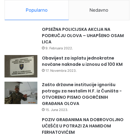
c
a
Popularno
Nedavno
2
0
2
OPSEŽNA POLICIJSKA AKCIJA NA
5
PODRUČJU OLOVA – UHAPŠENO OSAM
"
LICA
9. Februara 2022.
Obavijest za isplatu jednokratne
novčane naknade u iznosu od 100 KM
17. Novembra 2023.
Zašto državne institucije ignorišu
potragu za nestalim H.F. iz Čuništa -
OTVORENO PISMO OGORČENIH
GRAĐANA OLOVA
15. Juna 2023.
POZIV GRAĐANIMA NA DOBROVOLJNO
UČEŠĆE U POTRAZI ZA HAMIDOM
FERHATOVIĆEM