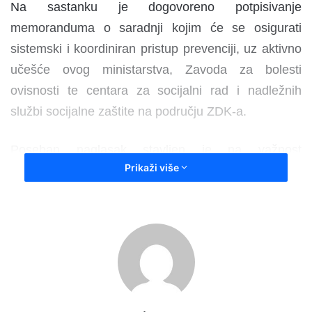
Na sastanku je dogovoreno potpisivanje
memoranduma o saradnji kojim će se osigurati
sistemski i koordiniran pristup prevenciji, uz aktivno
učešće ovog ministarstva, Zavoda za bolesti
ovisnosti te centara za socijalni rad i nadležnih
službi socijalne zaštite na području ZDK-a.
Poseban naglasak stavljen je na važnost
Prikaži više
pravovremenih preventivnih aktivnosti u lokalnim
zajednicama, jačanju saradnje između institucija, te
uključivanje stručnjaka iz različitih oblasti kako bi se
zajednički odgovorilo na izazove koje donose
različiti oblici ovisnosti.
Istaknuto je da se potpisivanjem Memoranduma