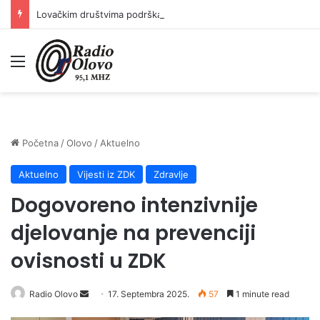
Lovačkim društvima podrška u iznosu od 138.000 KM
Meni
Početna
/
Olovo
/
Aktuelno
Aktuelno
Vijesti iz ZDK
Zdravlje
Dogovoreno intenzivnije
djelovanje na prevenciji
ovisnosti u ZDK
Radio Olovo
S
17. Septembra 2025.
57
1 minute read
e