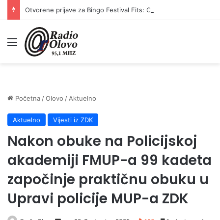
Otvorene prijave za Bingo Festival Fits: Odaberite outfit s omiljenim influencerom i zablistajte na Crvenom tepihu Sarajevo Film Festivala
Meni
Početna
/
Olovo
/
Aktuelno
Aktuelno
Vijesti iz ZDK
Nakon obuke na Policijskoj
akademiji FMUP-a 99 kadeta
započinje praktičnu obuku u
Upravi policije MUP-a ZDK