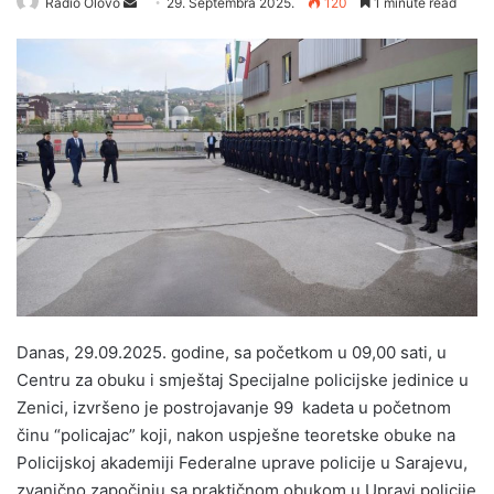
Radio Olovo
S
29. Septembra 2025.
120
1 minute read
e
n
d
a
n
e
m
a
i
l
Danas, 29.09.2025. godine, sa početkom u 09,00 sati, u
Centru za obuku i smještaj Specijalne policijske jedinice u
Zenici, izvršeno je postrojavanje 99 kadeta u početnom
činu “policajac” koji, nakon uspješne teoretske obuke na
Policijskoj akademiji Federalne uprave policije u Sarajevu,
zvanično započinju sa praktičnom obukom u Upravi policije