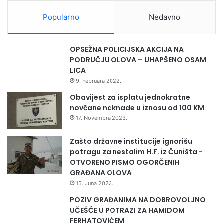
m
a
Popularno
Nedavno
l
i
g
OPSEŽNA POLICIJSKA AKCIJA NA
n
PODRUČJU OLOVA – UHAPŠENO OSAM
a
LICA
o
9. Februara 2022.
b
o
Obavijest za isplatu jednokratne
l
novčane naknade u iznosu od 100 KM
j
17. Novembra 2023.
e
n
Zašto državne institucije ignorišu
j
potragu za nestalim H.F. iz Čuništa -
a
OTVORENO PISMO OGORČENIH
GRAĐANA OLOVA
15. Juna 2023.
POZIV GRAĐANIMA NA DOBROVOLJNO
UČEŠĆE U POTRAZI ZA HAMIDOM
FERHATOVIĆEM