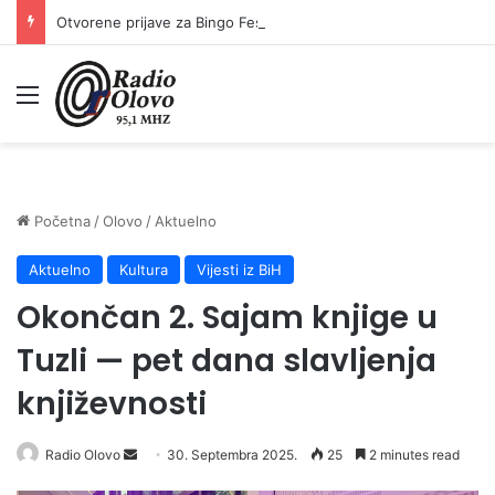
Otvorene prijave za Bingo Festival Fits: Odaberite outfit s omiljenim influencerom i zablistajte na Crvenom tepihu Sarajevo Film Festivala
Meni
Početna
/
Olovo
/
Aktuelno
Aktuelno
Kultura
Vijesti iz BiH
Okončan 2. Sajam knjige u
Tuzli — pet dana slavljenja
književnosti
Radio Olovo
S
30. Septembra 2025.
25
2 minutes read
e