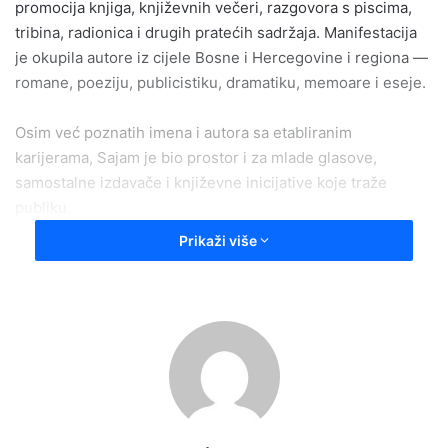
promocija knjiga, književnih večeri, razgovora s piscima,
tribina, radionica i drugih pratećih sadržaja. Manifestacija
je okupila autore iz cijele Bosne i Hercegovine i regiona —
romane, poeziju, publicistiku, dramatiku, memoare i eseje.
Osim već poznatih imena i autora sa etabliranim
karijerama, Sajam je bio prostor i za mlade glasove,
samostalne izdavače i književne inicijative koje traže
publiku.
Prikaži više
Program Sajma je sadržavao i angažovane teme —
društvene zagonetke, političke refleksije, lokalne priče —
kao i opuštenije formate za djecu, čitalačke klubove i štivo
za ljubitelje laganijih žanrova.
Posebno bi istaknuli promociju
knjige “Hadžija sa Koševa”
autora
Branka Tomića
posvećenu
Faruku Hadžibegiću
koja je privukla veliku pažnju, spajajući svijet sporta i