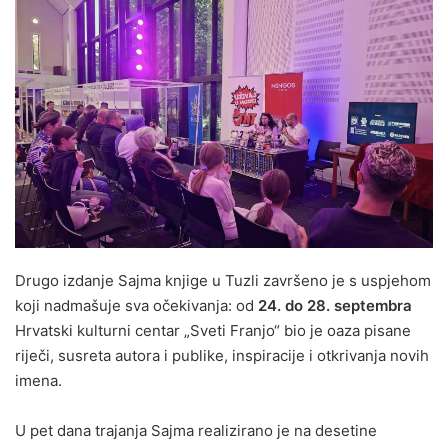
n
d
a
n
e
m
a
i
l
Drugo izdanje Sajma knjige u Tuzli završeno je s uspjehom
koji nadmašuje sva očekivanja: od
24. do 28. septembra
Hrvatski kulturni centar „Sveti Franjo“ bio je oaza pisane
riječi, susreta autora i publike, inspiracije i otkrivanja novih
imena.
U pet dana trajanja Sajma realizirano je na desetine