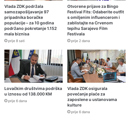
a
p
svih tehničkih uslova, te izmjena u pogledu aktuelne
Vlada ZDK podržala
Otvorene prijave za Bingo
č
r
sistematizacije radnih mjesta u Ministarstvu unutrašnjih
samozapošljavanje 97
Festival Fits: Odaberite outfit
o
e
pripadnika boračke
s omiljenim influencerom i
poslova Zeničko-dobojskog kantona, na području općine
i
m
populacije – za 10 godina
zablistajte na Crvenom
Tešanj bit će uspostavljeno stalno odjeljenje Specijalne
p
i
podržano pokretanje 1.152
tepihu Sarajevo Film
policijske jedinice.
o
mala biznisa
Festivala
j
l
e
prije 8 sati
prije 2 dana
i
r
c
o
i
m
Ovom prilikom, načelnik Općine Tešanj se zahvalio
j
P
ministru na iskazanoj saradnji i kooperativnosti, te istakao
s
i
k
da je ovaj projekat od izuzetnog značaja za sve stanovnike
v
i
i
Tešnja jer donosi dodatnu sigurnost, stabilnost i
Lovačkim društvima podrška
Vlada ZDK osigurala
k
ć
povjerenje u institucije.
u iznosu od 138.000 KM
povećanje plaće za
o
e
zaposlene u ustanovama
m
prije 6 dana
m
kulture
e
p
prije 6 dana
s
r
a
i
Na važnost sporazuma, čijem potpisivanju je prisustvovao i
r
s
predsjednik Komisije za nadzor rada policije Alija Ogrić, je