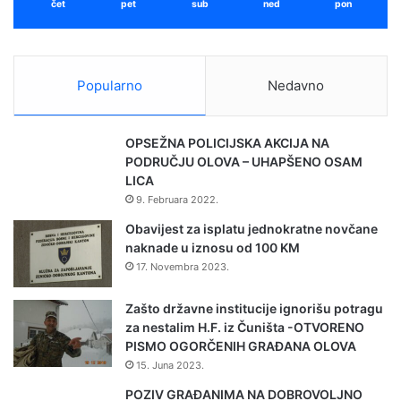
čet
pet
sub
ned
pon
i
D
c
o
analitiku i planiranje
i
m
j
p
Popularno
Nedavno
s
e
k
n
e
z
OPSEŽNA POLICIJSKA AKCIJA NA
s
i
PODRUČJU OLOVA – UHAPŠENO OSAM
t
o
LICA
a
n
9. Februara 2022.
n
e
i
r
Obavijest za isplatu jednokratne novčane
c
a
naknade u iznosu od 100 KM
e
s
17. Novembra 2023.
u
a
O
s
Zašto državne institucije ignorišu potragu
l
t
za nestalim H.F. iz Čuništa -OTVORENO
o
a
PISMO OGORČENIH GRAĐANA OLOVA
v
c
15. Juna 2023.
u
i
i
POZIV GRAĐANIMA NA DOBROVOLJNO
o