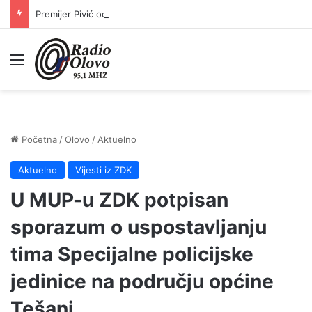
Premijer Pivić održao sastanke sa sindikatima: Plaće prosvjetnih radnika, policije i državnih službenika od 1. jula veće za 10 posto
Meni
Početna
/
Olovo
/
Aktuelno
Aktuelno
Vijesti iz ZDK
U MUP-u ZDK potpisan
sporazum o uspostavljanju
tima Specijalne policijske
jedinice na području općine
Tešanj