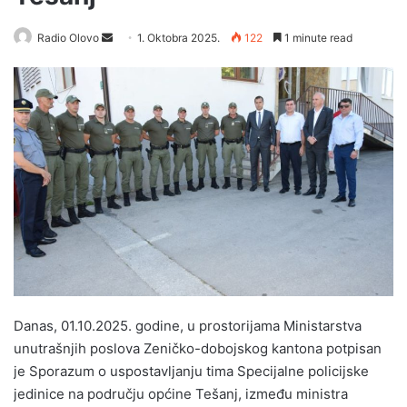
Radio Olovo
S
1. Oktobra 2025.
122
1 minute read
e
n
d
a
n
e
m
a
i
l
Danas, 01.10.2025. godine, u prostorijama Ministarstva
unutrašnjih poslova Zeničko-dobojskog kantona potpisan
je Sporazum o uspostavljanju tima Specijalne policijske
jedinice na području općine Tešanj, između ministra