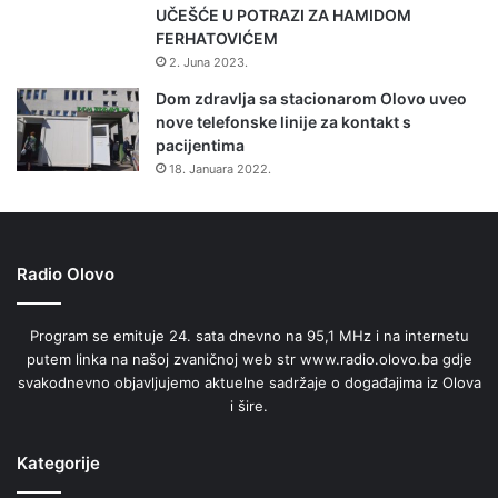
V
UČEŠĆE U POTRAZI ZA HAMIDOM
n
a
FERHATOVIĆEM
a
r
r
2. Juna 2023.
e
o
Dom zdravlja sa stacionarom Olovo uveo
š
m
nove telefonske linije za kontakt s
u
Z
pacijentima
D
18. Januara 2022.
K
Radio Olovo
Program se emituje 24. sata dnevno na 95,1 MHz i na internetu
putem linka na našoj zvaničnoj web str www.radio.olovo.ba gdje
svakodnevno objavljujemo aktuelne sadržaje o događajima iz Olova
i šire.
Kategorije