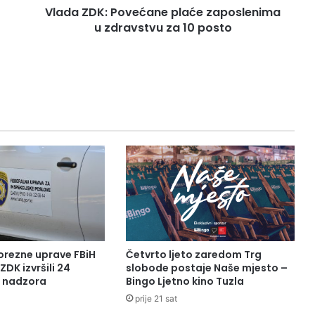
Vlada ZDK: Povećane plaće zaposlenima
P
u zdravstvu za 10 posto
o
v
e
ć
a
n
e
p
l
a
ć
e
z
a
p
o
orezne uprave FBiH
Četvrto ljeto zaredom Trg
s
ZDK izvršili 24
slobode postaje Naše mjesto –
l
a nadzora
Bingo Ljetno kino Tuzla
e
prije 21 sat
n