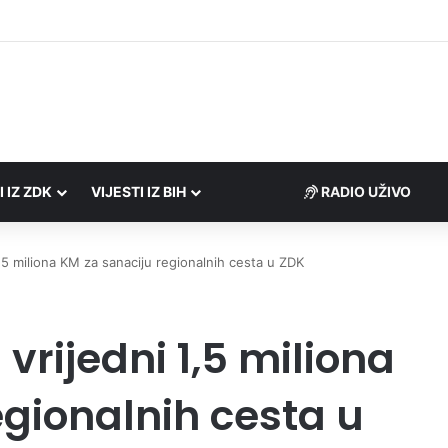
Porezne uprave FBiH na području ZDK izvršili 24 inspekcijska nadzora
I IZ ZDK
VIJESTI IZ BIH
RADIO UŽIVO
1,5 miliona KM za sanaciju regionalnih cesta u ZDK
vrijedni 1,5 miliona
egionalnih cesta u