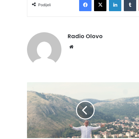
Podijeli
Radio Olovo
We
bsi
te
N
A
Z
I
F
G
L
J
I