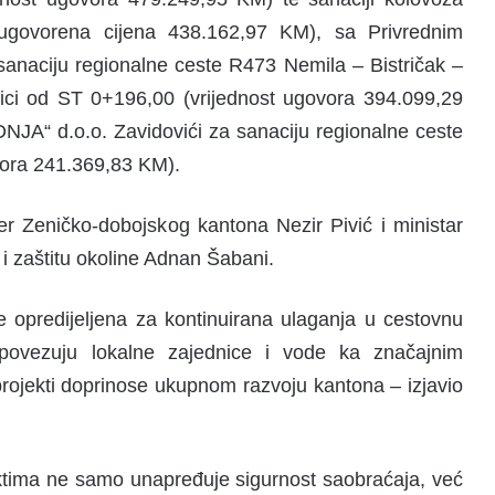
ugovorena cijena 438.162,97 KM), sa Privrednim
naciju regionalne ceste R473 Nemila – Bistričak –
nici od ST 0+196,00 (vrijednost ugovora 394.099,29
A“ d.o.o. Zavidovići za sanaciju regionalne ceste
vora 241.369,83 KM).
jer Zeničko-dobojskog kantona Nezir Pivić i ministar
i zaštitu okoline Adnan Šabani.
 opredijeljena za kontinuirana ulaganja u cestovnu
 povezuju lokalne zajednice i vode ka značajnim
 projekti doprinose ukupnom razvoju kantona – izjavio
ktima ne samo unapređuje sigurnost saobraćaja, već