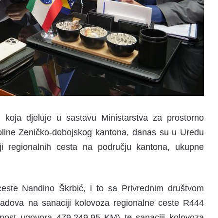
, koja djeluje u sastavu Ministarstva za prostorno
koline Zeničko-dobojskog kantona, danas su u Uredu
iji regionalnih cesta na području kantona, ukupne
 ceste Nandino Škrbić, i to sa Privrednim društvom
radova na sanaciji kolovoza regionalne ceste R444
nost ugovora 479.249,95 KM) te sanaciji kolovoza