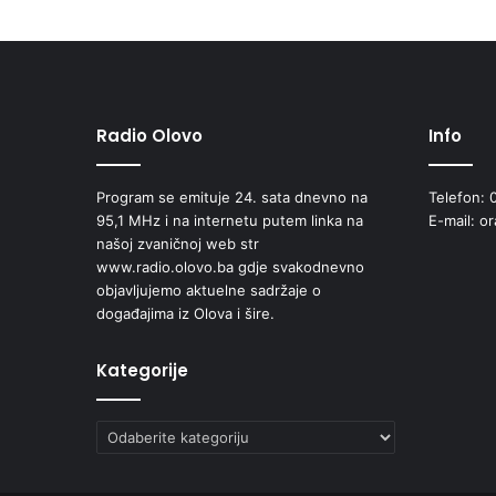
I
J
U
P
J
E
Radio Olovo
Info
S
M
E
Program se emituje 24. sata dnevno na
Telefon: 
"
95,1 MHz i na internetu putem linka na
E-mail: o
H
našoj zvaničnoj web str
E
www.radio.olovo.ba gdje svakodnevno
R
objavljujemo aktuelne sadržaje o
O
događajima iz Olova i šire.
J
I
Kategorije
M
O
S
Kategorije
T
A