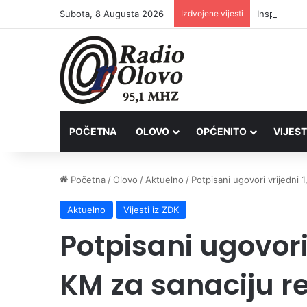
Subota, 8 Augusta 2026
Izdvojene vijesti
Inspektori 
POČETNA
OLOVO
OPĆENITO
VIJEST
Početna
/
Olovo
/
Aktuelno
/
Potpisani ugovori vrijedni 
Aktuelno
Vijesti iz ZDK
Potpisani ugovori 
KM za sanaciju r