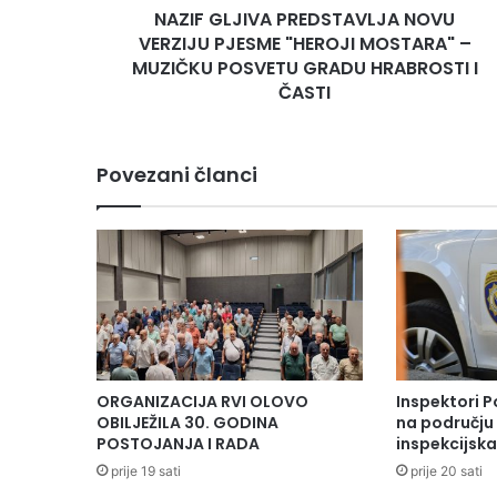
NAZIF GLJIVA PREDSTAVLJA NOVU
V
VERZIJU PJESME "HEROJI MOSTARA" –
A
P
MUZIČKU POSVETU GRADU HRABROSTI I
R
ČASTI
E
D
S
Povezani članci
T
A
V
L
J
A
N
O
V
U
ORGANIZACIJA RVI OLOVO
Inspektori P
V
OBILJEŽILA 30. GODINA
na području 
E
POSTOJANJA I RADA
inspekcijsk
R
prije 19 sati
prije 20 sati
Z