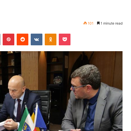
101
1 minute read
Tumblr
Pinterest
Reddit
VKontakte
Odnoklassniki
Pocket