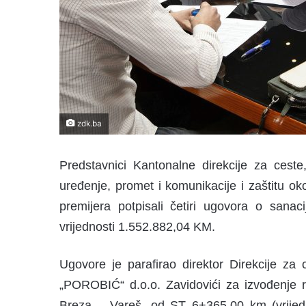
zdk.ba
Predstavnici Kantonalne direkcije za ceste
uređenje, promet i komunikacije i zaštitu o
premijera potpisali četiri ugovora o sanac
vrijednosti 1.552.882,04 KM.
Ugovore je parafirao direktor Direkcije za
„POROBIĆ“ d.o.o. Zavidovići za izvođenje 
Breza – Vareš, od ST 6+365,00 km (vrijed