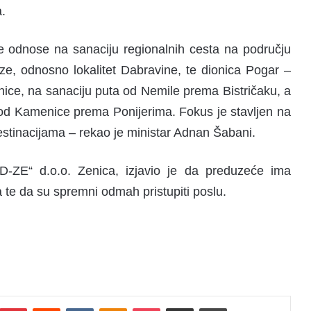
a.
e odnose na sanaciju regionalnih cesta na području
e, odnosno lokalitet Dabravine, te dionica Pogar –
nice, na sanaciju puta od Nemile prema Bistričaku, a
a od Kamenice prema Ponijerima. Fokus je stavljen na
destinacijama – rekao je ministar Adnan Šabani.
-ZE“ d.o.o. Zenica, izjavio je da preduzeće ima
 te da su spremni odmah pristupiti poslu.
Pinterest
Reddit
VKontakte
Odnoklassniki
Pocket
Podijeli putem Emaila
Print