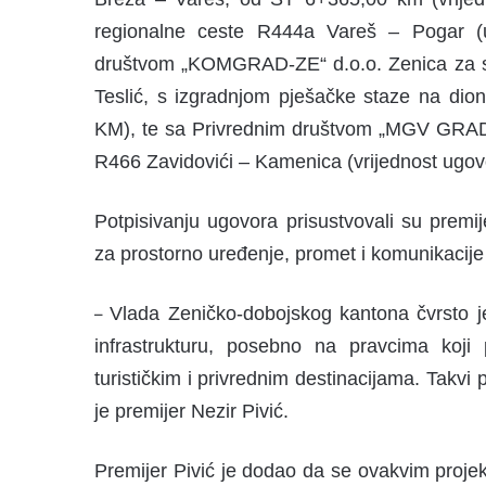
regionalne ceste R444a Vareš – Pogar (
društvom „KOMGRAD-ZE“ d.o.o. Zenica za sa
Teslić, s izgradnjom pješačke staze na dio
KM), te sa Privrednim društvom „MGV GRADNJ
R466 Zavidovići – Kamenica (vrijednost ugo
Potpisivanju ugovora prisustvovali su premi
za prostorno uređenje, promet i komunikacije 
Vlada Zeničko-dobojskog kantona čvrsto je
–
infrastrukturu, posebno na pravcima koji
turističkim i privrednim destinacijama. Takvi
je premijer Nezir Pivić.
Premijer Pivić je dodao da se ovakvim proje