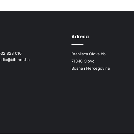
i
m
a
u
z
d
Adresa
r
a
v
032 828 010
Branilaca Olova bb
s
radio@bih.net.ba
71340 Olovo
t
Bosna i Hercegovina
v
u
z
a
1
0
p
o
s
t