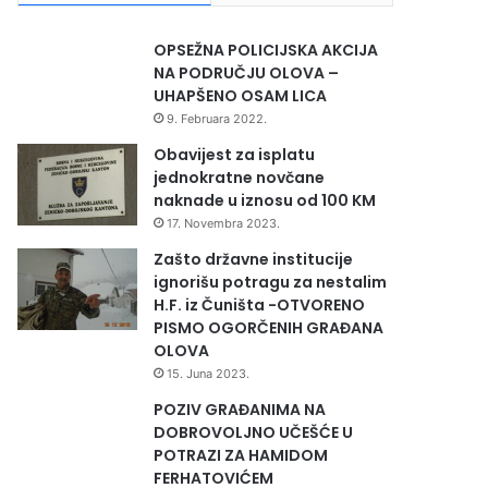
OPSEŽNA POLICIJSKA AKCIJA
NA PODRUČJU OLOVA –
UHAPŠENO OSAM LICA
9. Februara 2022.
Obavijest za isplatu
jednokratne novčane
naknade u iznosu od 100 KM
17. Novembra 2023.
Zašto državne institucije
ignorišu potragu za nestalim
H.F. iz Čuništa -OTVORENO
PISMO OGORČENIH GRAĐANA
OLOVA
15. Juna 2023.
POZIV GRAĐANIMA NA
DOBROVOLJNO UČEŠĆE U
POTRAZI ZA HAMIDOM
FERHATOVIĆEM