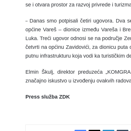
se i otvara prostor za razvoj privrede i turizm
Danas smo potpisali četiri ugovora. Dva s
–
općine Vareš – dionice između Vareša i Brez
Luka. Treći ugovor odnosi se na područje Ze
četvrti na općinu Zavidovići, za dionicu put
putnu infrastrukturu koja vodi ka turističkim 
Elmin Škulj, direktor preduzeća „KOMGRAD
značajno iskustvo u izvođenju ovakvih radova
Press služba ZDK
Facebook
X
LinkedIn
Tumblr