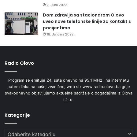
v
2. Juna 2023.
o
Dom zdravlja sa stacionarom Olovo
uveo nove telefonske linije za kontakt s
pacijentima
18. Januara 2022.
Radio Olovo
Program se emituje 24. sata dnevno na 95,1 MHz i na internetu
putem linka na našoj zvaničnoj web str www.radio.olovo.ba gdje
svakodnevno objavljujemo aktuelne sadržaje o događajima iz Olova
i šire.
Kategorije
Kategorije