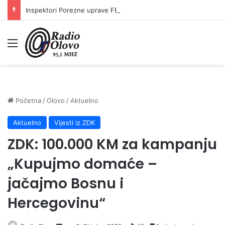
Inspektori Porezne uprave FBiH na području ZDK izvršili 24 inspekcijska nadzora
Meni
Početna
/
Olovo
/
Aktuelno
Aktuelno
Vijesti iz ZDK
ZDK: 100.000 KM za kampanju
„Kupujmo domaće –
jačajmo Bosnu i
Hercegovinu“