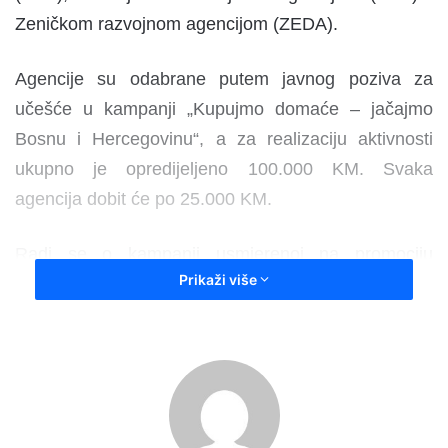
Zeničkom razvojnom agencijom (ZEDA).
Agencije su odabrane putem javnog poziva za
učešće u kampanji „Kupujmo domaće – jačajmo
Bosnu i Hercegovinu“, a za realizaciju aktivnosti
ukupno je opredijeljeno 100.000 KM. Svaka
agencija dobit će po 25.000 KM.
Radi se o kampanji usmjerenoj na promociju
Prikaži više
domaćih proizvoda i proizvođača, s ciljem
povećanja konkurentnosti privrede Zeničko-
dobojskog kantona.
Obaveza svih nas je podrška domaćoj privredi. Na
–
ovakav način možemo podsticati razvoj. Naredna