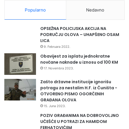
S
O
Popularno
Nedavno
S
c
e
OPSEŽNA POLICIJSKA AKCIJA NA
n
PODRUČJU OLOVA – UHAPŠENO OSAM
t
LICA
r
9. Februara 2022.
a
z
Obavijest za isplatu jednokratne
a
novčane naknade u iznosu od 100 KM
h
17. Novembra 2023.
r
a
Zašto državne institucije ignorišu
n
potragu za nestalim H.F. iz Čuništa -
i
OTVORENO PISMO OGORČENIH
t
GRAĐANA OLOVA
e
15. Juna 2023.
l
POZIV GRAĐANIMA NA DOBROVOLJNO
j
UČEŠĆE U POTRAZI ZA HAMIDOM
s
FERHATOVIĆEM
t