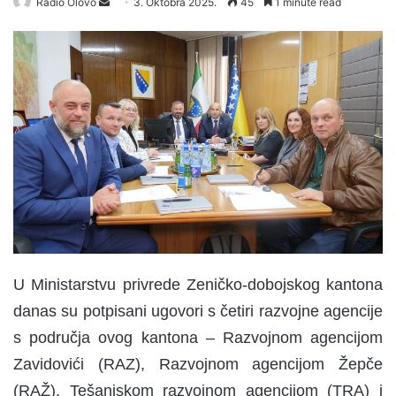
Radio Olovo
S
3. Oktobra 2025.
45
1 minute read
e
n
d
a
n
e
m
a
i
l
U Ministarstvu privrede Zeničko-dobojskog kantona
danas su potpisani ugovori s četiri razvojne agencije
s područja ovog kantona – Razvojnom agencijom
Zavidovići (RAZ), Razvojnom agencijom Žepče
(RAŽ), Tešanjskom razvojnom agencijom (TRA) i