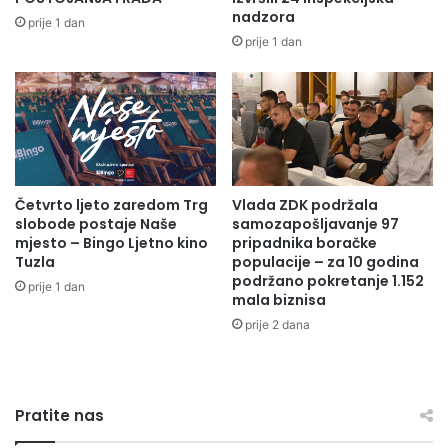
a
r
nadzora
prije 1 dan
u
a
prije 1 dan
Press služba ZDK
č
n
i
i
t
t
e
e
l
l
j
j
a
s
Četvrto ljeto zaredom Trg
Vlada ZDK podržala
k
slobode postaje Naše
samozapošljavanje 97
i
mjesto – Bingo Ljetno kino
pripadnika boračke
m
Tuzla
populacije – za 10 godina
p
podržano pokretanje 1.152
prije 1 dan
o
mala biznisa
r
prije 2 dana
o
d
i
c
Pratite nas
a
m