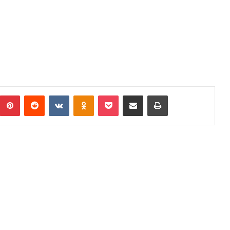
Pinterest
Reddit
VKontakte
Odnoklassniki
Pocket
Podijeli putem Emaila
Print