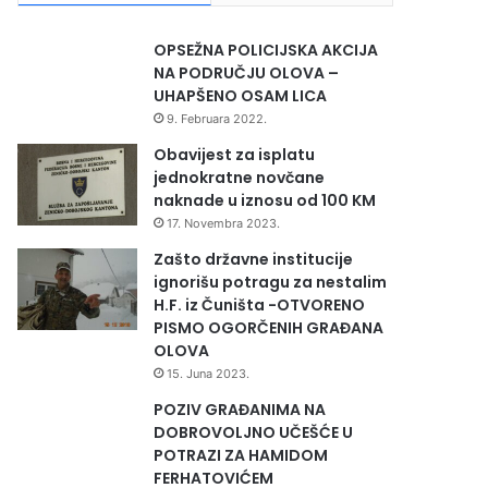
OPSEŽNA POLICIJSKA AKCIJA
NA PODRUČJU OLOVA –
UHAPŠENO OSAM LICA
9. Februara 2022.
Obavijest za isplatu
jednokratne novčane
naknade u iznosu od 100 KM
17. Novembra 2023.
Zašto državne institucije
ignorišu potragu za nestalim
H.F. iz Čuništa -OTVORENO
PISMO OGORČENIH GRAĐANA
OLOVA
15. Juna 2023.
POZIV GRAĐANIMA NA
DOBROVOLJNO UČEŠĆE U
POTRAZI ZA HAMIDOM
FERHATOVIĆEM