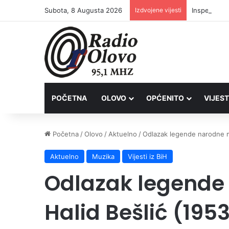
Subota, 8 Augusta 2026
Izdvojene vijesti
Inspektori 
POČETNA
OLOVO
OPĆENITO
VIJEST
Početna
/
Olovo
/
Aktuelno
/
Odlazak legende narodne m
Aktuelno
Muzika
Vijesti iz BiH
Odlazak legende
Halid Bešlić (195