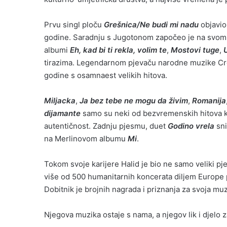
Prvu singl ploču
Grešnica/Ne budi mi nadu
objavio
godine. Saradnju s Jugotonom započeo je na svo
albumi
Eh, kad bi ti rekla, volim te
,
Mostovi tuge
,
tirazima. Legendarnom pjevaču narodne muzike Cro
godine s osamnaest velikih hitova.
Miljacka
,
Ja bez tebe ne mogu da živim
,
Romanija
dijamante
samo su neki od bezvremenskih hitova koj
autentičnost. Zadnju pjesmu, duet
Godino vrela
sni
na Merlinovom albumu
Mi
.
Tokom svoje karijere Halid je bio ne samo veliki pj
više od 500 humanitarnih koncerata diljem Europe 
Dobitnik je brojnih nagrada i priznanja za svoja muz
Njegova muzika ostaje s nama, a njegov lik i djelo z