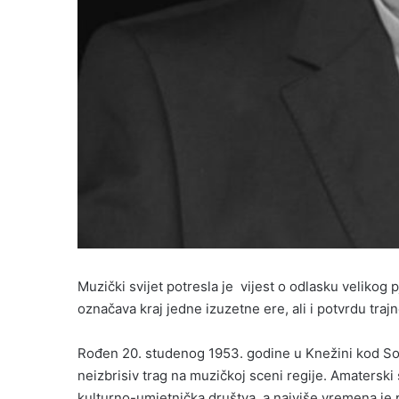
Muzički svijet potresla je vijest o odlasku veliko
označava kraj jedne izuzetne ere, ali i potvrdu traj
Rođen 20. studenog 1953. godine u Knežini kod Sokoc
neizbrisiv trag na muzičkoj sceni regije. Amaterski
kulturno-umjetnička društva, a najviše vremena je 