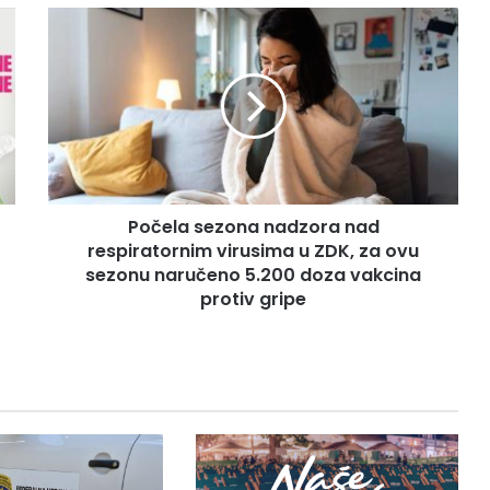
P
o
č
e
l
a
s
e
z
Počela sezona nadzora nad
o
respiratornim virusima u ZDK, za ovu
n
a
sezonu naručeno 5.200 doza vakcina
n
protiv gripe
a
d
z
o
r
a
n
a