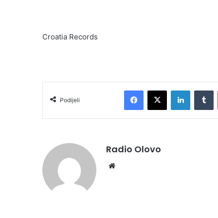
Croatia Records
Facebook
X
LinkedIn
Tumblr
Podijeli
Radio Olovo
We
bsi
te