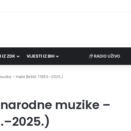
Porezne uprave FBiH na području ZDK izvršili 24 inspekcijska nadzora
I IZ ZDK
VIJESTI IZ BIH
RADIO UŽIVO
uzike – Halid Bešlić (1953.–2025.)
 narodne muzike –
3.–2025.)