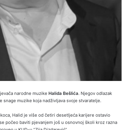
g pjevača narodne muzike
Halida Bešlića
. Njegov odlazak
ne snage muzike koja nadživljava svoje stvaratelje.
a, Halid je više od četiri desetljeća karijere ostavio
 se počeo baviti pjevanjem još u osnovnoj školi kroz razna
proveo u KUD-u “Zija Dizdarević”.