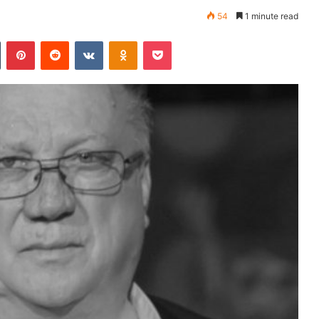
54
1 minute read
Tumblr
Pinterest
Reddit
VKontakte
Odnoklassniki
Pocket