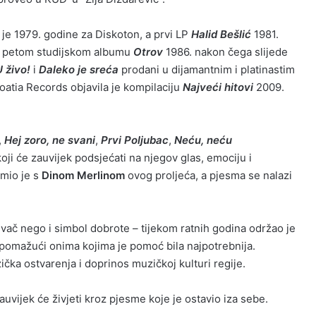
 je 1979. godine za Diskoton, a prvi LP
Halid Bešlić
1981.
m petom studijskom albumu
Otrov
1986. nakon čega slijede
U živo!
i
Daleko je sreća
prodani u dijamantnim i platinastim
atia Records objavila je kompilaciju
Najveći hitovi
2009.
,
Hej zoro, ne svani
,
Prvi Poljubac
,
Neću, neću
i će zauvijek podsjećati na njegov glas, emociju i
mio je s
Dinom Merlinom
ovog proljeća, a pjesma se nalazi
evač nego i simbol dobrote – tijekom ratnih godina održao je
pomažući onima kojima je pomoć bila najpotrebnija.
ička ostvarenja i doprinos muzičkoj kulturi regije.
auvijek će živjeti kroz pjesme koje je ostavio iza sebe.