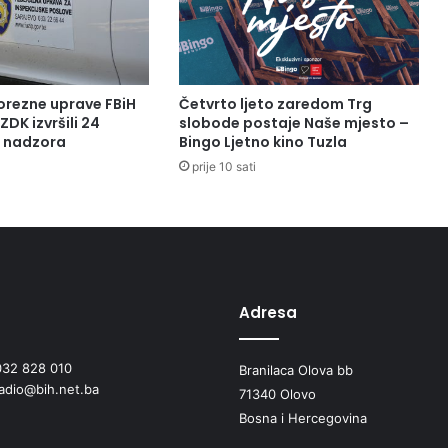
d
r
e
s
p
orezne uprave FBiH
Četvrto ljeto zaredom Trg
i
ZDK izvršili 24
slobode postaje Naše mjesto –
r
a nadzora
Bingo Ljetno kino Tuzla
a
prije 10 sati
t
o
r
n
i
m
v
Adresa
i
r
u
032 828 010
Branilaca Olova bb
s
radio@bih.net.ba
71340 Olovo
i
Bosna i Hercegovina
m