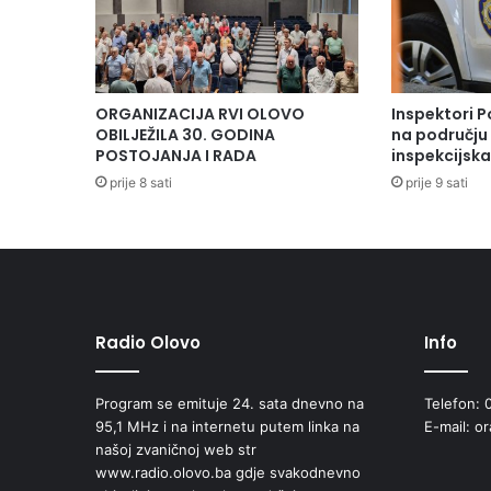
K
o
r
g
a
ORGANIZACIJA RVI OLOVO
Inspektori P
n
OBILJEŽILA 30. GODINA
na području 
i
POSTOJANJA I RADA
inspekcijsk
z
prije 8 sati
prije 9 sati
u
j
u
s
e
r
i
Radio Olovo
Info
j
u
t
Program se emituje 24. sata dnevno na
Telefon: 
r
95,1 MHz i na internetu putem linka na
E-mail: o
i
našoj zvaničnoj web str
b
www.radio.olovo.ba gdje svakodnevno