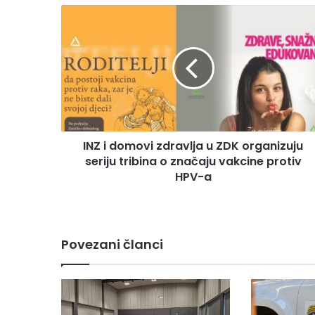
I
N
Z
i
d
o
m
o
v
INZ i domovi zdravlja u ZDK organizuju
i
seriju tribina o značaju vakcine protiv
z
d
HPV-a
r
a
v
l
Povezani članci
j
a
u
Z
D