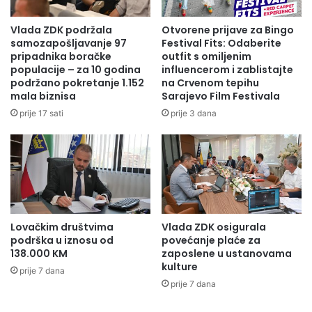
v
d
i
a
Dr.spec. Dženita Pašić je je na jednostavan način ,
Vlada ZDK podržala
Otvorene prijave za Bingo
r
l
samozapošljavanje 97
Festival Fits: Odaberite
razumljiv svima pokušala pojasniti kako prevenirati
u
i
pripadnika boračke
outfit s omiljenim
nastanak komplikacija prilikom ranog otkrivanja simptoma
s
n
populacije – za 10 godina
influencerom i zablistajte
i
raka dojke.
podržano pokretanje 1.152
na Crvenom tepihu
k
m
mala biznisa
Sarajevo Film Festivala
o
a
u
prije 17 sati
prije 3 dana
u
s
Z
r
Samopregled svaka žena treba uraditi jednom
D
c
K
mjesečno.Ukoliko primjeti promjene, kvržice, bol
u
,
t
trebala bi se javiti svom porodičnom doktoru koji će
z
e
vas uputiti dalje.Pored toga tu su i preventivni
a
n
pregledi ultrzvukom , mamografija itd, odnosno
Lovačkim društvima
Vlada ZDK osigurala
o
o
dijagnostika koju je potrebno uraditi jednom godišnje
podrška u iznosu od
povećanje plaće za
v
s
138.000 KM
zaposlene u ustanovama
kako si se preduprijedio razvoj bolesti, kazala je
u
i
kulture
s
prije 7 dana
m
između ostalog dr. spec. Pašić.
prije 7 dana
e
“
z
u