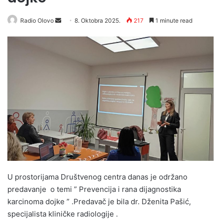
Radio Olovo
S
8. Oktobra 2025.
217
1 minute read
e
n
d
a
n
e
m
a
i
l
U prostorijama Društvenog centra danas je održano
predavanje o temi ” Prevencija i rana dijagnostika
karcinoma dojke ” .Predavač je bila dr. Dženita Pašić,
specijalista kliničke radiologije .