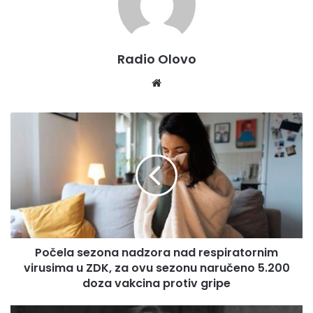
Radio Olovo
We
bsi
te
P
o
č
e
l
a
s
e
z
Počela sezona nadzora nad respiratornim
o
virusima u ZDK, za ovu sezonu naručeno 5.200
n
a
doza vakcina protiv gripe
n
a
F