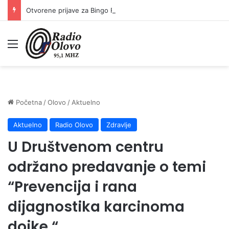
Otvorene prijave za Bingo Festival Fits: Odaberite outfit s omiljenim influencerom i zablistajte na Crvenom tepihu Sarajevo Film Festivala
Meni
Početna
/
Olovo
/
Aktuelno
Aktuelno
Radio Olovo
Zdravlje
U Društvenom centru
održano predavanje o temi
“Prevencija i rana
dijagnostika karcinoma
dojke “