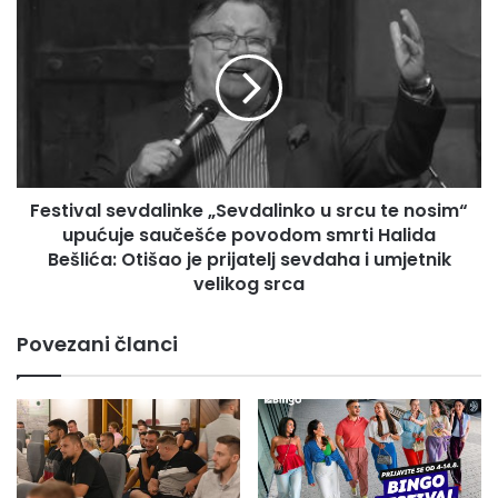
d
e
z
s
o
t
r
i
a
v
n
a
a
l
d
s
r
Festival sevdalinke „Sevdalinko u srcu te nosim“
e
e
upućuje saučešće povodom smrti Halida
v
s
d
Bešlića: Otišao je prijatelj sevdaha i umjetnik
p
a
velikog srca
i
l
r
i
Povezani članci
a
n
t
k
o
e
r
„
n
S
i
e
m
v