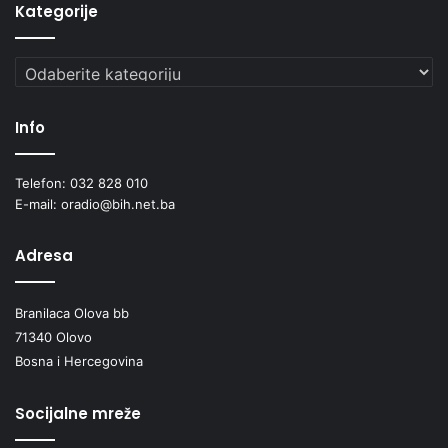
i
Kategorije
u
m
Kategorije
j
e
t
Info
n
i
k
Telefon: 032 828 010
v
E-mail: oradio@bih.net.ba
e
l
Adresa
i
k
o
Branilaca Olova bb
g
71340 Olovo
s
Bosna i Hercegovina
r
c
a
Socijalne mreže