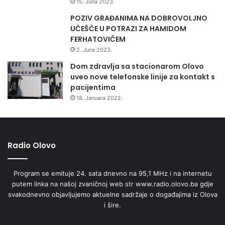
15. Juna 2023.
š
POZIV GRAĐANIMA NA DOBROVOLJNO
a
UČEŠĆE U POTRAZI ZA HAMIDOM
o
FERHATOVIĆEM
j
e
2. Juna 2023.
p
Dom zdravlja sa stacionarom Olovo
r
uveo nove telefonske linije za kontakt s
i
pacijentima
j
18. Januara 2022.
a
t
e
l
j
Radio Olovo
s
e
Program se emituje 24. sata dnevno na 95,1 MHz i na internetu
v
putem linka na našoj zvaničnoj web str www.radio.olovo.ba gdje
d
svakodnevno objavljujemo aktuelne sadržaje o događajima iz Olova
a
i šire.
h
a