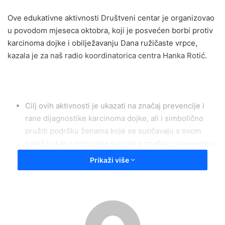
Ove edukativne aktivnosti Društveni centar je organizovao
u povodom mjeseca oktobra, koji je posvećen borbi protiv
karcinoma dojke i obilježavanju Dana ružičaste vrpce,
kazala je za naš radio koordinatorica centra Hanka Rotić.
Cilj ovih aktivnosti je ukazati na značaj prevencije i
rane dijagnostike karcinoma dojke, ali i simbolično
pružiti podršku ženama koje se suočavaju s ovom
bolešću kao i podizanje svijesti o značaju prevencije i
ranog otkrivanja karcinoma dojke.
Prikaži više