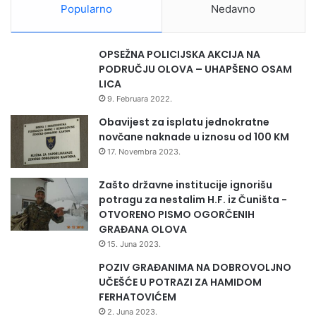
Popularno
Nedavno
n
j
a
OPSEŽNA POLICIJSKA AKCIJA NA
n
PODRUČJU OLOVA – UHAPŠENO OSAM
a
LICA
H
9. Februara 2022.
a
l
Obavijest za isplatu jednokratne
i
novčane naknade u iznosu od 100 KM
d
17. Novembra 2023.
a
B
Zašto državne institucije ignorišu
e
potragu za nestalim H.F. iz Čuništa -
š
OTVORENO PISMO OGORČENIH
l
GRAĐANA OLOVA
i
15. Juna 2023.
ć
POZIV GRAĐANIMA NA DOBROVOLJNO
a
UČEŠĆE U POTRAZI ZA HAMIDOM
FERHATOVIĆEM
2. Juna 2023.