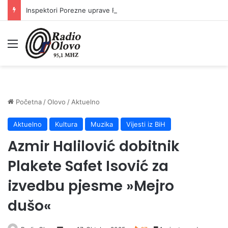
Inspektori Porezne uprave FBiH na području ZDK izvršili 24 inspekcijska nadzora
Meni
Početna
/
Olovo
/
Aktuelno
Aktuelno
Kultura
Muzika
Vijesti iz BiH
Azmir Halilović dobitnik
Plakete Safet Isović za
izvedbu pjesme »Mejro
dušo«