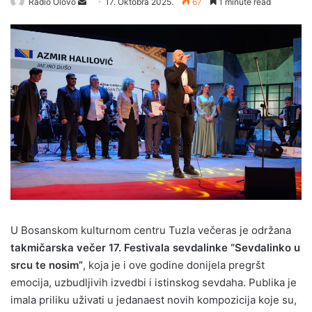
Radio Olovo
S
17. Oktobra 2025.
67
1 minute read
e
n
d
a
n
e
m
a
i
l
U Bosanskom kulturnom centru Tuzla večeras je održana
takmičarska večer 17. Festivala sevdalinke “Sevdalinko u
srcu te nosim”
, koja je i ove godine donijela pregršt
emocija, uzbudljivih izvedbi i istinskog sevdaha. Publika je
imala priliku uživati u jedanaest novih kompozicija koje su,