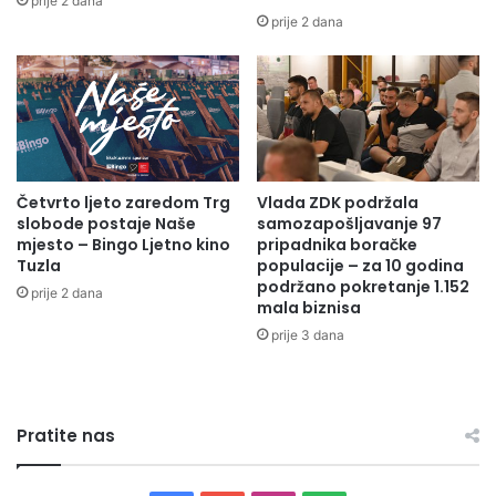
prije 2 dana
o
s
prije 2 dana
z
e
a
v
k
d
r
a
v
l
i
i
n
Četvrto ljeto zaredom Trg
Vlada ZDK podržala
k
slobode postaje Naše
samozapošljavanje 97
e
mjesto – Bingo Ljetno kino
pripadnika boračke
:
Tuzla
populacije – za 10 godina
T
podržano pokretanje 1.152
prije 2 dana
u
mala biznisa
z
prije 3 dana
l
a
j
e
Pratite nas
d
i
s