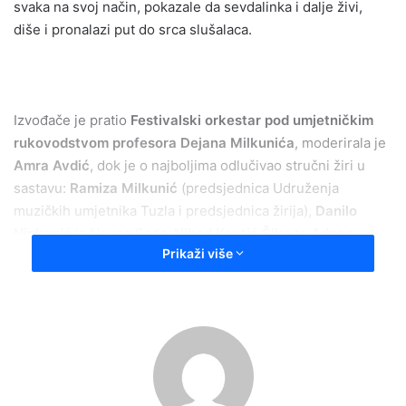
svaka na svoj način, pokazale da sevdalinka i dalje živi,
diše i pronalazi put do srca slušalaca.
Izvođače je pratio
Festivalski orkestar pod umjetničkim
rukovodstvom profesora Dejana Milkunića
, moderirala je
Amra Avdić
, dok je o najboljima odlučivao stručni žiri u
sastavu:
Ramiza Milkunić
(predsjednica Udruženja
muzičkih umjetnika Tuzla i predsjednica žirija),
Danilo
Ninković
iz Novog Sada,
Nihad Kantić Šike
te
Adnan
Prikaži više
Ahmetović
iz Novog Pazara.