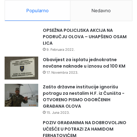
j
e
Popularno
Nedavno
i
o
d
OPSEŽNA POLICIJSKA AKCIJA NA
o
PODRUČJU OLOVA – UHAPŠENO OSAM
b
LICA
r
9. Februara 2022.
i
l
Obavijest za isplatu jednokratne
a
novčane naknade u iznosu od 100 KM
n
17. Novembra 2023.
o
v
Zašto državne institucije ignorišu
a
potragu za nestalim H.F. iz Čuništa -
u
OTVORENO PISMO OGORČENIH
l
GRAĐANA OLOVA
a
15. Juna 2023.
g
POZIV GRAĐANIMA NA DOBROVOLJNO
a
UČEŠĆE U POTRAZI ZA HAMIDOM
n
FERHATOVIĆEM
j