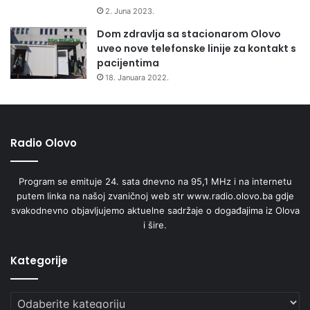
a
2. Juna 2023.
u
Dom zdravlja sa stacionarom Olovo
p
uveo nove telefonske linije za kontakt s
o
pacijentima
l
18. Januara 2022.
j
o
p
r
Radio Olovo
i
v
r
Program se emituje 24. sata dnevno na 95,1 MHz i na internetu
e
putem linka na našoj zvaničnoj web str www.radio.olovo.ba gdje
d
svakodnevno objavljujemo aktuelne sadržaje o događajima iz Olova
u
i šire.
i
p
o
Kategorije
l
i
Kategorije
c