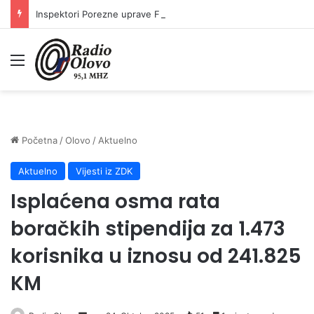
Inspektori Porezne uprave FBiH na području ZDK izvršili 24 inspekcijska nadzora
Meni
Početna
/
Olovo
/
Aktuelno
Aktuelno
Vijesti iz ZDK
Isplaćena osma rata
boračkih stipendija za 1.473
korisnika u iznosu od 241.825
KM