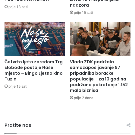
b
l
nadzora
prije 13 sati
o
e
prije 15 sati
l
k
n
t
i
i
c
v
e
n
Z
o
e
g
n
Četvrto ljeto zaredom Trg
Vlada ZDK podržala
u
slobode postaje Naše
samozapošljavanje 97
i
g
mjesto – Bingo Ljetno kino
pripadnika boračke
c
o
Tuzla
populacije – za 10 godina
a
v
podržano pokretanje 1.152
prije 15 sati
o
mala biznisa
r
prije 2 dana
a
z
a
o
Pratite nas
s
n