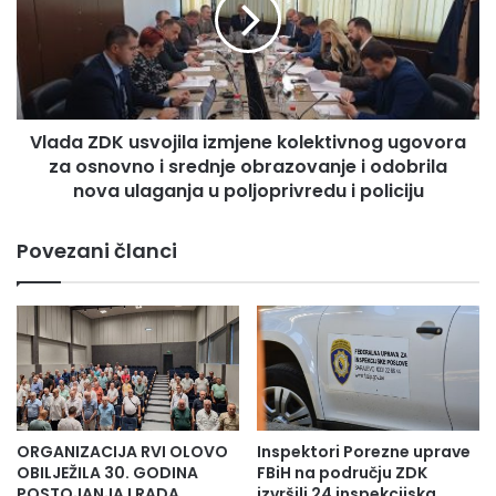
d
Ministarstvo za boračka pitanja ZDK
g
a
r
Z
a
D
d
K
n
u
j
Vlada ZDK usvojila izmjene kolektivnog ugovora
s
e
za osnovno i srednje obrazovanje i odobrila
v
n
o
nova ulaganja u poljoprivredu i policiju
o
j
v
i
Povezani članci
e
l
K
a
a
i
n
z
t
m
o
j
n
e
a
n
l
e
ORGANIZACIJA RVI OLOVO
Inspektori Porezne uprave
n
k
OBILJEŽILA 30. GODINA
FBiH na području ZDK
e
o
POSTOJANJA I RADA
izvršili 24 inspekcijska