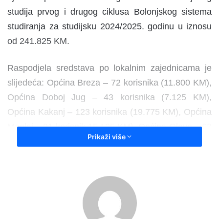
studija prvog i drugog ciklusa Bolonjskog sistema
studiranja za studijsku 2024/2025. godinu u iznosu
od 241.825 KM.
Raspodjela sredstava po lokalnim zajednicama je
slijedeća: Općina Breza – 72 korisnika (11.800 KM),
Općina Doboj Jug – 43 korisnika (7.125 KM),
Općina Kakanj – 123 korisnika (19.775 KM), Općina
Maglaj – 91 korisnik 15.125 KM), Općina Olovo – 63
Prikaži više
korisnika 10.175 KM), Općina Tešanj – 142
korisnika (23.500 KM), Općina Usora – 27 korisnika
4.375 KM), Općina Vareš – 46 korisnika (7.500 KM),
Grad Visoko – 172 korisnika (28.350 KM), Grad
Zavidovići – 168 korisnika (27.550 KM), Grad
Zenica – 311 korisnika (54.875 KM) i Općina Žepče