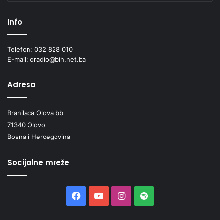
i
j
Info
u
Telefon: 032 828 010
E-mail: oradio@bih.net.ba
Adresa
Branilaca Olova bb
71340 Olovo
Bosna i Hercegovina
Socijalne mreže
Facebook
YouTube
Instagram
Spotify