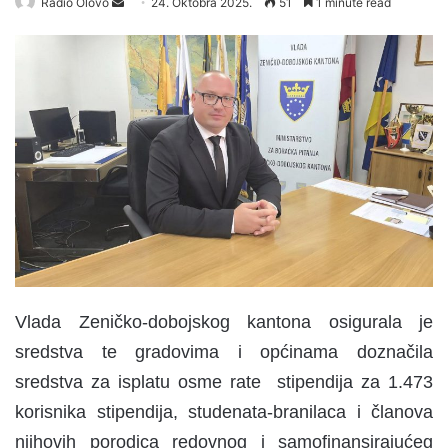
Radio Olovo
S
24. Oktobra 2025.
51
1 minute read
e
n
d
a
n
e
m
a
i
l
Vlada Zeničko-dobojskog kantona osigurala je
sredstva te gradovima i općinama doznačila
sredstva za isplatu osme rate stipendija za 1.473
korisnika stipendija, studenata-branilaca i članova
njihovih porodica redovnog i samofinansirajućeg