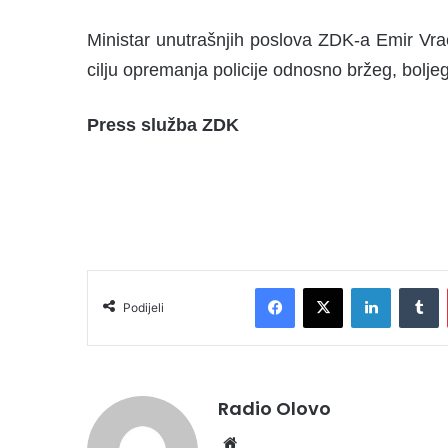
Ministar unutrašnjih poslova ZDK-a Emir Vrač
cilju opremanja policije odnosno bržeg, boljeg 
Press služba ZDK
Facebook
X
LinkedIn
Tumblr
Podijeli
Radio Olovo
We