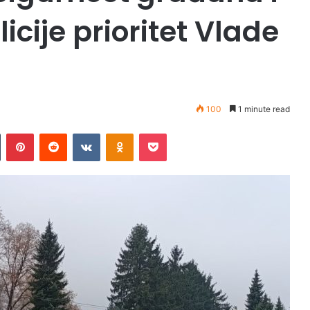
icije prioritet Vlade
100
1 minute read
Tumblr
Pinterest
Reddit
VKontakte
Odnoklassniki
Pocket