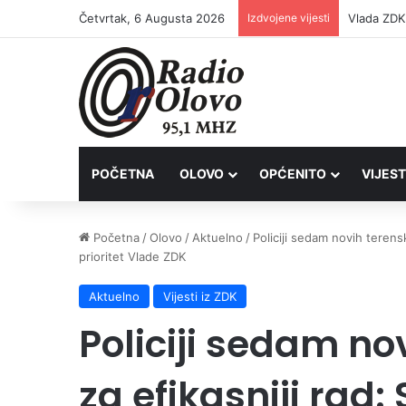
Četvrtak, 6 Augusta 2026
Izdvojene vijesti
POČETNA
OLOVO
OPĆENITO
VIJEST
Početna
/
Olovo
/
Aktuelno
/
Policiji sedam novih terensk
prioritet Vlade ZDK
Aktuelno
Vijesti iz ZDK
Policiji sedam no
za efikasniji rad