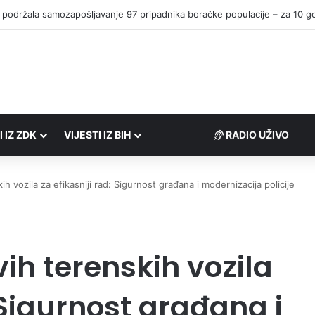
I IZ ZDK
VIJESTI IZ BIH
RADIO UŽIVO
ih vozila za efikasniji rad: Sigurnost građana i modernizacija policije
vih terenskih vozila
: Sigurnost građana i