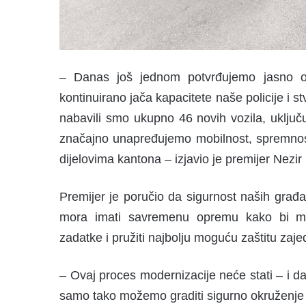
– Danas još jednom potvrđujemo jasno op
kontinuirano jača kapacitete naše policije i s
nabavili smo ukupno 46 novih vozila, uključ
značajno unapređujemo mobilnost, spremnost 
dijelovima kantona – izjavio je premijer Nezir 
Premijer je poručio da sigurnost naših građan
mora imati savremenu opremu kako bi mogl
zadatke i pružiti najbolju moguću zaštitu zajed
– Ovaj proces modernizacije neće stati – i da
samo tako možemo graditi sigurno okruženje 