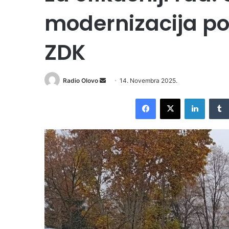
modernizacija pol
ZDK
Radio Olovo
S
14. Novembra 2025.
e
Facebook
X
LinkedIn
n
d
a
n
e
m
a
i
l