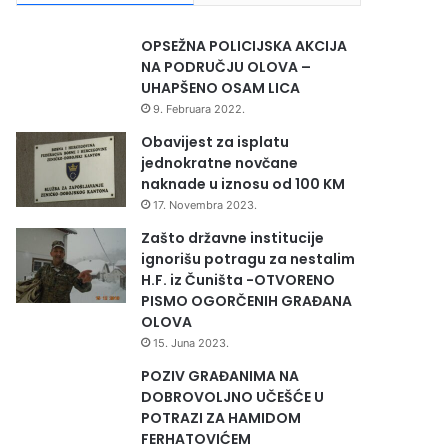
OPSEŽNA POLICIJSKA AKCIJA
NA PODRUČJU OLOVA –
UHAPŠENO OSAM LICA
9. Februara 2022.
Obavijest za isplatu
jednokratne novčane
naknade u iznosu od 100 KM
17. Novembra 2023.
Zašto državne institucije
ignorišu potragu za nestalim
H.F. iz Čuništa -OTVORENO
PISMO OGORČENIH GRAĐANA
OLOVA
15. Juna 2023.
POZIV GRAĐANIMA NA
DOBROVOLJNO UČEŠĆE U
POTRAZI ZA HAMIDOM
FERHATOVIĆEM