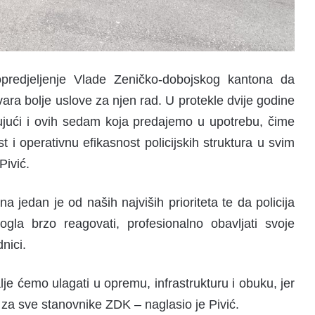
redjeljenje Vlade Zeničko-dobojskog kantona da
tvara bolje uslove za njen rad. U protekle dvije godine
ujući i ovih sedam koja predajemo u upotrebu, čime
i operativnu efikasnost policijskih struktura u svim
Pivić.
a jedan je od naših najviših prioriteta te da policija
a brzo reagovati, profesionalno obavljati svoje
nici.
lje ćemo ulagati u opremu, infrastrukturu i obuku, jer
za sve stanovnike ZDK – naglasio je Pivić.