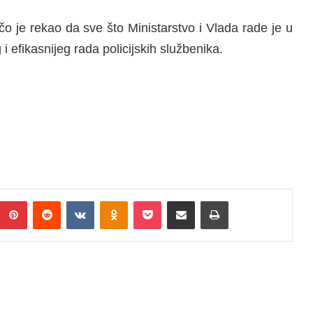
o je rekao da sve što Ministarstvo i Vlada rade je u
i efikasnijeg rada policijskih službenika.
Pinterest
Reddit
VKontakte
Odnoklassniki
Pocket
Podijeli putem Emaila
Print