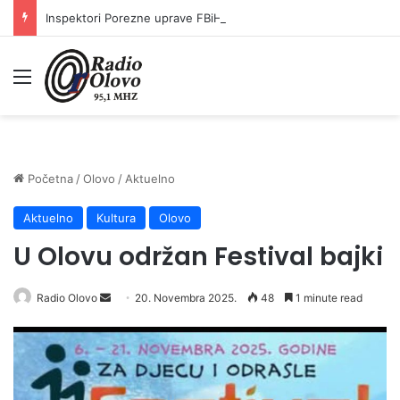
Inspektori Porezne uprave FBiH na području ZDK izvršili 24 inspekcijska nadzora
Meni
Početna
/
Olovo
/
Aktuelno
Aktuelno
Kultura
Olovo
U Olovu održan Festival bajki
Radio Olovo
S
20. Novembra 2025.
48
1 minute read
e
n
d
a