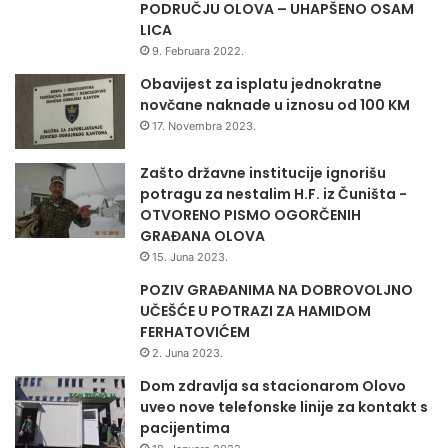
PODRUČJU OLOVA – UHAPŠENO OSAM
LICA
9. Februara 2022.
Obavijest za isplatu jednokratne
novčane naknade u iznosu od 100 KM
17. Novembra 2023.
Zašto državne institucije ignorišu
potragu za nestalim H.F. iz Čuništa -
OTVORENO PISMO OGORČENIH
GRAĐANA OLOVA
15. Juna 2023.
POZIV GRAĐANIMA NA DOBROVOLJNO
UČEŠĆE U POTRAZI ZA HAMIDOM
FERHATOVIĆEM
2. Juna 2023.
Dom zdravlja sa stacionarom Olovo
uveo nove telefonske linije za kontakt s
pacijentima