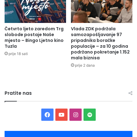
A
v
i
š
e
Četvrto ljeto zaredom Trg
Vlada ZDK podržala
š
slobode postaje Naše
samozapošljavanje 97
k
mjesto – Bingo Ljetno kino
pripadnika boračke
o
Tuzla
populacije – za 10 godina
l
podržano pokretanje 1.152
prije 18 sati
s
mala biznisa
k
prije 2 dana
i
h
o
b
Pratite nas
j
e
k
a
F
Y
I
S
t
a
a
o
n
p
u