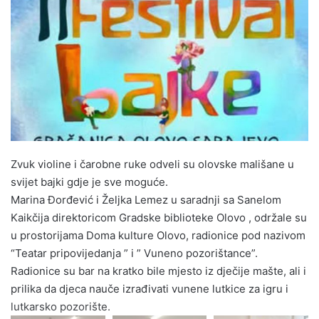
n
e
m
a
i
l
Zvuk violine i čarobne ruke odveli su olovske mališane u
svijet bajki gdje je sve moguće.
Marina Đorđević i Željka Lemez u saradnji sa Sanelom
Kaikčija direktoricom Gradske biblioteke Olovo , održale su
u prostorijama Doma kulture Olovo, radionice pod nazivom
“Teatar pripovijedanja ” i ” Vuneno pozorištance”.
Radionice su bar na kratko bile mjesto iz dječije mašte, ali i
prilika da djeca nauče izrađivati vunene lutkice za igru i
lutkarsko pozorište.