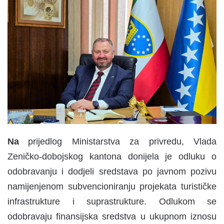
n
d
a
n
e
m
a
i
l
Na
prijedlog Ministarstva za privredu, Vlada
Zeničko-dobojskog kantona donijela je odluku o
odobravanju i dodjeli sredstava po javnom pozivu
namijenjenom subvencioniranju projekata turističke
infrastrukture i suprastrukture. Odlukom se
odobravaju finansijska sredstva u ukupnom iznosu