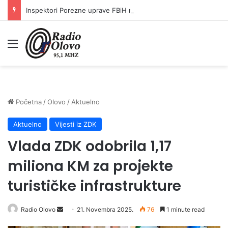
Inspektori Porezne uprave FBiH na području ZDK izvršili 24 inspekcijska nadzora
Meni
Početna
/
Olovo
/
Aktuelno
Aktuelno
Vijesti iz ZDK
Vlada ZDK odobrila 1,17
miliona KM za projekte
turističke infrastrukture
Radio Olovo
S
21. Novembra 2025.
76
1 minute read
e