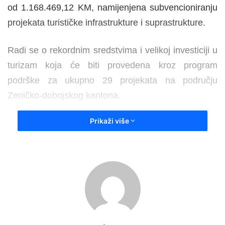
od 1.168.469,12 KM, namijenjena subvencioniranju
projekata turističke infrastrukture i suprastrukture.
Radi se o rekordnim sredstvima i velikoj investiciji u
turizam koja će biti provedena kroz program
podrške za ukupno 29 projekata na području
Zeničko-dobojskog kantona.
Prikaži više
– Nastavljamo sa razvojem turističkog sektora u
Zeničko-dobojskom kantonu. Ovaj put, nakon što
smo kreirali okvir za razvoj turizma tako što smo
ponovo pokrenuli rad Turističke zajednice ZDK i
otklonili administrativne barijere za njegov rast, sada
idemo korak dalje. Naime, ovo je do sada najveći
iznos koji Vlada ZDK i Ministarstvo za privredu