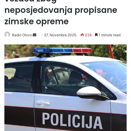
neposjedovanja propisane
zimske opreme
Radio Olovo
S
27. Novembra 2025.
338
1 minute read
e
n
d
a
n
e
m
a
i
l