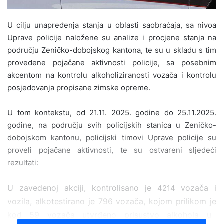
U cilju unapređenja stanja u oblasti saobraćaja, sa nivoa
Uprave policije naložene su analize i procjene stanja na
području Zeničko-dobojskog kantona, te su u skladu s tim
provedene pojačane aktivnosti policije,
sa posebnim
akcentom
na kontrolu alkoholiziranosti vozača i kontrolu
posjedovanja propisane zimske opreme.
U
tom kontekstu, od 21.11. 2025. godine do 25.11.2025.
godine
,
na području svih policijskih stanica u
Zeničko-
dobojsko
m
kanton
u, policijski timovi Uprave policije su
proveli pojačane aktivnosti, te su
ostvareni sljedeći
rezultati:
U
zavedenoj akciji
,
kontrolisan
o je
vozača i
4214
vozila,
alkotestirano je
796
vozač
a, kojom prilikom je
kod
59
vozača utvrđeno prisustvo alkohola u