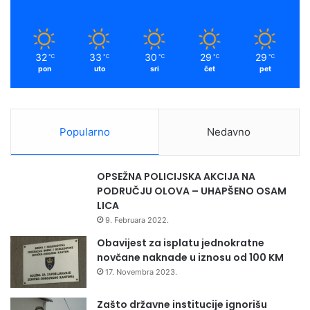
j
k
a
u
m
32
33
30
29
29
℃
℃
℃
℃
℃
pon
uto
sri
čet
pet
Popularno
Nedavno
OPSEŽNA POLICIJSKA AKCIJA NA
PODRUČJU OLOVA – UHAPŠENO OSAM
LICA
9. Februara 2022.
Obavijest za isplatu jednokratne
novčane naknade u iznosu od 100 KM
17. Novembra 2023.
Zašto državne institucije ignorišu