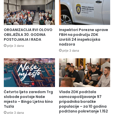
e
u
š
v
k
r
o
h
ć
u
e
K
ORGANIZACIJA RVI OLOVO
Inspektori Porezne uprave
u
a
OBILJEŽILA 30. GODINA
FBiH na području ZDK
p
n
POSTOJANJA I RADA
izvršili 24 inspekcijska
o
nadzora
t
prije 3 dana
n
o
prije 3 dana
a
n
š
a
a
l
n
n
j
e
u
l
,
i
Četvrto ljeto zaredom Trg
Vlada ZDK podržala
p
g
slobode postaje Naše
samozapošljavanje 97
a
e
mjesto – Bingo Ljetno kino
pripadnika boračke
ž
Z
Tuzla
populacije – za 10 godina
n
D
podržano pokretanje 1.152
prije 3 dana
j
K