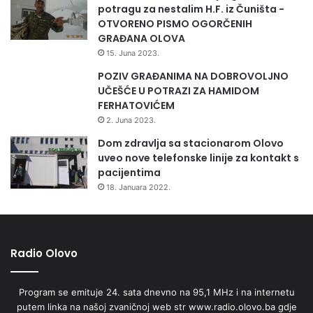
potragu za nestalim H.F. iz Čuništa -
OTVORENO PISMO OGORČENIH
GRAĐANA OLOVA
15. Juna 2023.
POZIV GRAĐANIMA NA DOBROVOLJNO
UČEŠĆE U POTRAZI ZA HAMIDOM
FERHATOVIĆEM
2. Juna 2023.
Dom zdravlja sa stacionarom Olovo
uveo nove telefonske linije za kontakt s
pacijentima
18. Januara 2022.
Radio Olovo
Program se emituje 24. sata dnevno na 95,1 MHz i na internetu
putem linka na našoj zvaničnoj web str www.radio.olovo.ba gdje