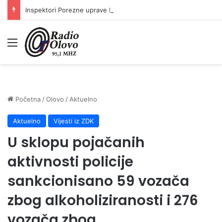
Inspektori Porezne uprave FBiH na području ZDK izvršili 24 inspekcijska nadzora
Meni
Početna
/
Olovo
/
Aktuelno
Aktuelno
Vijesti iz ZDK
U sklopu pojačanih
aktivnosti policije
sankcionisano 59 vozača
zbog alkoholiziranosti i 276
vozača zbog