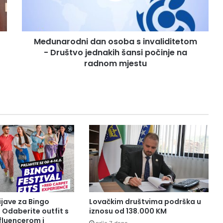
r
o
d
Međunarodni dan osoba s invaliditetom
n
- Društvo jednakih šansi počinje na
i
d
radnom mjestu
a
n
o
s
o
b
a
s
i
n
v
a
l
ijave za Bingo
Lovačkim društvima podrška u
i
: Odaberite outfit s
iznosu od 138.000 KM
d
fluencerom i