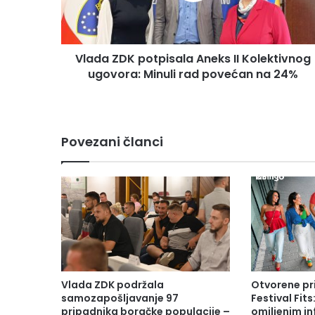
D
K
p
Vlada ZDK potpisala Aneks II Kolektivnog
o
ugovora: Minuli rad povećan na 24%
t
p
i
s
a
Povezani članci
l
a
A
n
e
k
s
I
I
K
Vlada ZDK podržala
Otvorene pr
o
samozapošljavanje 97
Festival Fits
l
pripadnika boračke populacije –
omiljenim in