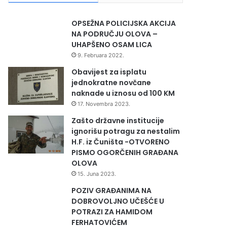
OPSEŽNA POLICIJSKA AKCIJA
NA PODRUČJU OLOVA –
UHAPŠENO OSAM LICA
9. Februara 2022.
Obavijest za isplatu
jednokratne novčane
naknade u iznosu od 100 KM
17. Novembra 2023.
Zašto državne institucije
ignorišu potragu za nestalim
H.F. iz Čuništa -OTVORENO
PISMO OGORČENIH GRAĐANA
OLOVA
15. Juna 2023.
POZIV GRAĐANIMA NA
DOBROVOLJNO UČEŠĆE U
POTRAZI ZA HAMIDOM
FERHATOVIĆEM