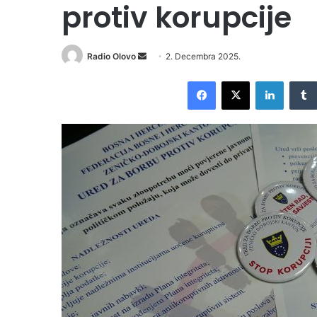
protiv korupcije
Radio Olovo
S
2. Decembra 2025.
e
Facebook
X
LinkedIn
n
d
a
n
e
m
a
i
l