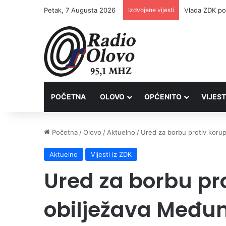
Petak, 7 Augusta 2026
Izdvojene vijesti
POČETNA
OLOVO
OPĆENITO
VIJEST
Početna
/
Olovo
/
Aktuelno
/
Ured za borbu protiv korup
Aktuelno
Vijesti iz ZDK
Ured za borbu pro
obilježava Među