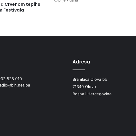
prije 7 dana
i
 na Crvenom tepihu
m Festivala
t
e
t
o
m
-
D
r
u
Adresa
š
t
032 828 010
Branilaca Olova bb
v
radio@bih.net.ba
o
71340 Olovo
j
Bosna i Hercegovina
e
d
n
a
k
i