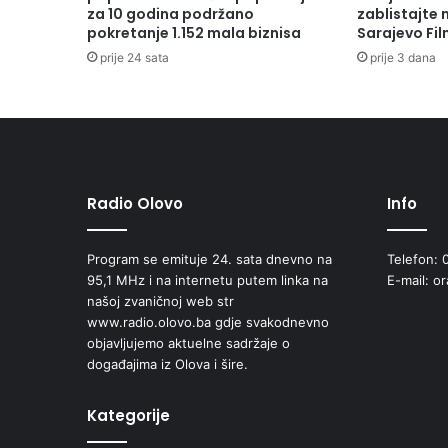
e
za 10 godina podržano
zablistajte
pokretanje 1.152 mala biznisa
Sarajevo Fil
k
t
prije 24 sata
prije 3 dana
i
v
n
o
g
u
g
Radio Olovo
Info
o
v
Program se emituje 24. sata dnevno na
Telefon: 
o
95,1 MHz i na internetu putem linka na
E-mail: o
r
našoj zvaničnoj web str
a
www.radio.olovo.ba gdje svakodnevno
:
objavljujemo aktuelne sadržaje o
M
događajima iz Olova i šire.
i
n
u
Kategorije
l