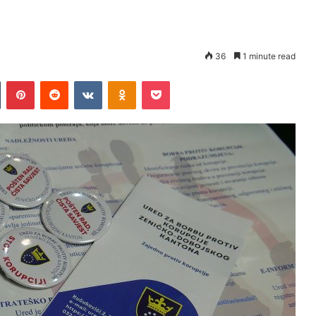
36
1 minute read
Tumblr
Pinterest
Reddit
VKontakte
Odnoklassniki
Pocket