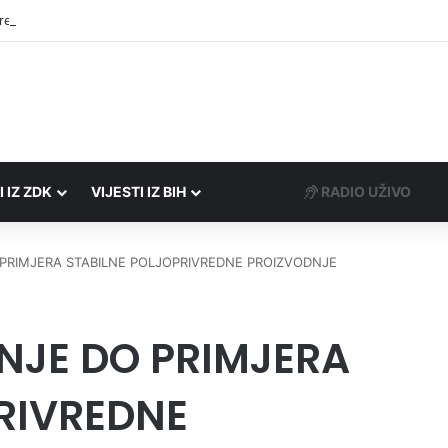
rezne uprave FBiH na području ZDK izvršili 24 inspekcijska nadzora
I IZ ZDK
VIJESTI IZ BIH
RADIO UŽIVO
PRIMJERA STABILNE POLJOPRIVREDNE PROIZVODNJE
NJE DO PRIMJERA
RIVREDNE