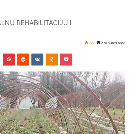
LNU REHABILITACIJU I
66
2 minutes read
Tumblr
Pinterest
Reddit
VKontakte
Odnoklassniki
Pocket