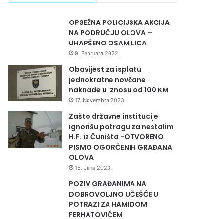
OPSEŽNA POLICIJSKA AKCIJA
NA PODRUČJU OLOVA –
UHAPŠENO OSAM LICA
9. Februara 2022.
Obavijest za isplatu
jednokratne novčane
naknade u iznosu od 100 KM
17. Novembra 2023.
Zašto državne institucije
ignorišu potragu za nestalim
H.F. iz Čuništa -OTVORENO
PISMO OGORČENIH GRAĐANA
OLOVA
15. Juna 2023.
POZIV GRAĐANIMA NA
DOBROVOLJNO UČEŠĆE U
POTRAZI ZA HAMIDOM
FERHATOVIĆEM