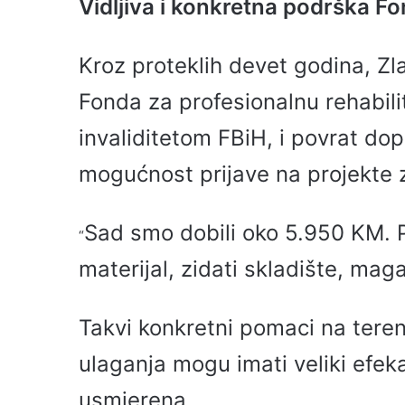
Vidljiva i konkretna podrška F
Kroz proteklih devet godina, Zla
Fonda za profesionalnu rehabili
invaliditetom FBiH, i povrat do
mogućnost prijave na projekte 
Sad smo dobili oko 5.950 KM. P
“
materijal, zidati skladište, mag
Takvi konkretni pomaci na tere
ulaganja mogu imati veliki efek
usmjerena.