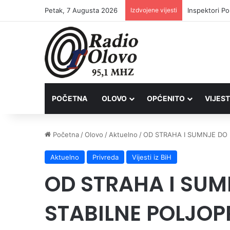
Petak, 7 Augusta 2026
Izdvojene vijesti
Inspektori Po
POČETNA
OLOVO
OPĆENITO
VIJEST
Početna
/
Olovo
/
Aktuelno
/
OD STRAHA I SUMNJE DO 
Aktuelno
Privreda
Vijesti iz BiH
OD STRAHA I SUM
STABILNE POLJOP