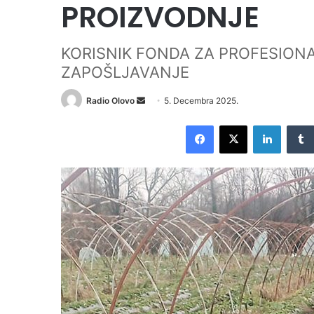
PROIZVODNJE
KORISNIK FONDA ZA PROFESIONA
ZAPOŠLJAVANJE
Radio Olovo
S
5. Decembra 2025.
e
Facebook
X
LinkedIn
n
d
a
n
e
m
a
i
l