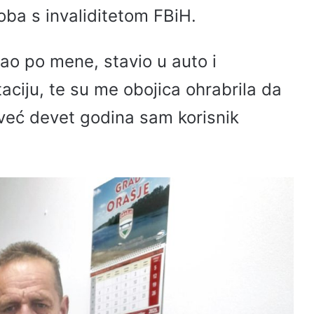
soba s invaliditetom FBiH.
šao po mene, stavio u auto i
ciju, te su me obojica ohrabrila da
već devet godina sam korisnik