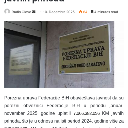
Radio Olovo
S
10. Decembra 2025.
64
4 minutes read
e
n
d
a
n
e
m
a
i
l
Porezna uprava Federacije BiH obavještava javnost da su
porezni obveznici Federacije BiH
u periodu januar-
novembar 2025. godine uplatili
7.966.382.096
KM javnih
prihoda, što je u odnosu na isti period 2024. godine više za