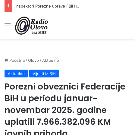
Inspektori Porezne uprave FBiH na području ZDK izvršili 24 inspekcijska nadzora
Meni
Početna
/
Olovo
/
Aktuelno
Aktuelno
Vijesti iz BiH
Porezni obveznici Federacije
BiH u periodu januar-
novembar 2025. godine
uplatili 7.966.382.096 KM
javnih prihoda