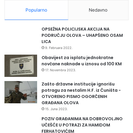
Takse i
Popularno
Nedavno
4.
701.106.649
713.121.828
101,71
naknade
5.
Članarine
15.911.950
18.152.959
114,08
OPSEŽNA POLICIJSKA AKCIJA NA
PODRUČJU OLOVA – UHAPŠENO OSAM
Novčane
LICA
6.
110,22
kazne
67.262.782
74.135.999
9. Februara 2022.
Obavijest za isplatu jednokratne
Ostali javni
7.
4.010.315
4.976.479
124,09
novčane naknade u iznosu od 100 KM
prihodi
17. Novembra 2023.
Ukupno naplaćeni
7.217.875.095
7.966.382.096
110,37
Zašto državne institucije ignorišu
prihodi
potragu za nestalim H.F. iz Čuništa -
OTVORENO PISMO OGORČENIH
GRAĐANA OLOVA
15. Juna 2023.
Broj aktivnih poslovnih subjekata u Federaciji BiH
POZIV GRAĐANIMA NA DOBROVOLJNO
UČEŠĆE U POTRAZI ZA HAMIDOM
Na dan 30.11.2025. godine broj aktivnih poslovnih
FERHATOVIĆEM