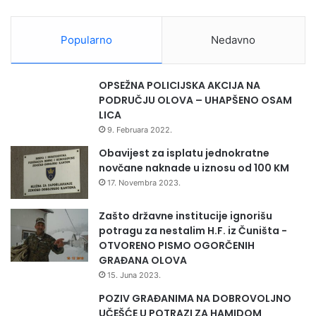
laboratorijskih kapaciteta, nadzoru nad AMR-om te
N
Z
I
implementaciji pristupa “Jedno zdravlje”.
D
O
Popularno
Nedavno
K
L
INZ
O
V
OPSEŽNA POLICIJSKA AKCIJA NA
—
A
PODRUČJU OLOVA – UHAPŠENO OSAM
I
LICA
B
9. Februara 2022.
i
H
Obavijest za isplatu jednokratne
novčane naknade u iznosu od 100 KM
17. Novembra 2023.
Zašto državne institucije ignorišu
potragu za nestalim H.F. iz Čuništa -
OTVORENO PISMO OGORČENIH
GRAĐANA OLOVA
15. Juna 2023.
POZIV GRAĐANIMA NA DOBROVOLJNO
UČEŠĆE U POTRAZI ZA HAMIDOM