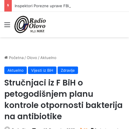
Inspektori Porezne uprave FBiH na području ZDK izvršili 24 inspekcijska nadzora
Meni
Početna
/
Olovo
/
Aktuelno
Aktuelno
Vijesti iz BiH
Zdravlje
Stručnjaci iz F BiH o
petogodišnjem planu
kontrole otpornosti bakterija
na antibiotike