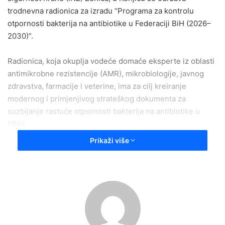
trodnevna radionica za izradu “Programa za kontrolu
otpornosti bakterija na antibiotike u Federaciji BiH (2026–
2030)”.
Radionica, koja okuplja vodeće domaće eksperte iz oblasti
antimikrobne rezistencije (AMR), mikrobiologije, javnog
zdravstva, farmacije i veterine, ima za cilj kreiranje
modernog i primjenjivog strateškog dokumenta za
suzbijanje rastuće otpornosti bakterija na antibiotike u
FBiH.
Prikaži više
Nakon uvodnih obraćanja, dr. Goran Čerkez, pomoćnik
ministra Federalnog ministarstva zdravstva učesnicima je
predstavio pregled stanja antimikrobne rezistencije u
Federaciji BiH.