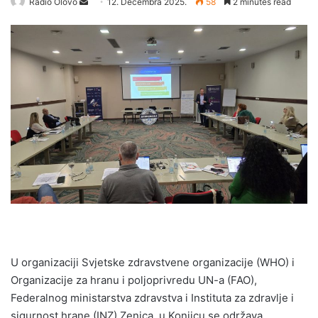
Radio Olovo
S
12. Decembra 2025.
58
2 minutes read
e
n
d
a
n
e
m
a
i
l
U organizaciji Svjetske zdravstvene organizacije (WHO) i
Organizacije za hranu i poljoprivredu UN-a (FAO),
Federalnog ministarstva zdravstva i Instituta za zdravlje i
sigurnost hrane (INZ) Zenica, u Konjicu se održava